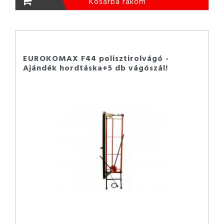
Kosárba rakom
EUROKOMAX F44 polisztirolvágó -
Ajándék hordtáska+5 db vágószál!