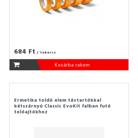
684 Ft
/ tekercs
Kosárba rakom
Ermetika toldó elem távtartókkal
kétszárnyú Classic EvoKit falban futó
tolóajtókhoz