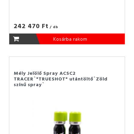
242 470 Ft
/ db
Kosárba rakom
Mély Jelölő Spray ACSC2
TRACER`"TRUESHOT" utántöltő`Zöld
színű spray`