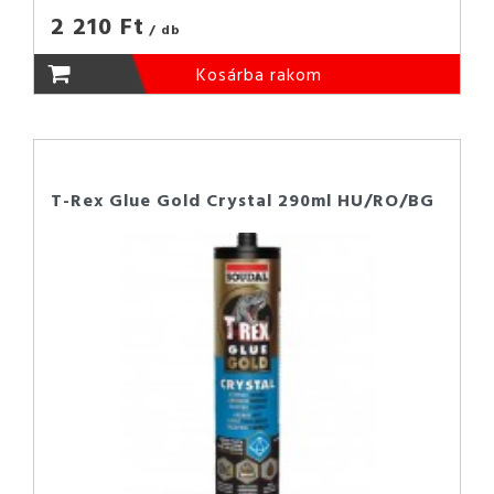
2 210 Ft
/ db
Kosárba rakom
T-Rex Glue Gold Crystal 290ml HU/RO/BG