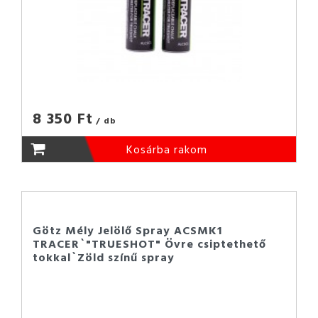
8 350 Ft
/ db
Kosárba rakom
Götz Mély Jelölő Spray ACSMK1
TRACER`"TRUESHOT" Övre csiptethető
tokkal`Zöld színű spray