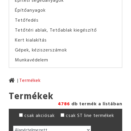
Építési segédanyagok
Építőanyagok
Tetőfedés
Tetőtéri ablak, Tetőablak kiegészítő
Kert kialakítás
Gépek, kéziszerszámok
Munkavédelem
Termékek
Termékek
4786
db termék a listában
csak akciósak
csak ST line termékek