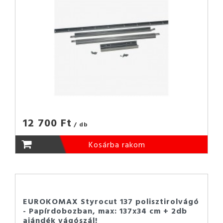
12 700 Ft
/ db
Kosárba rakom
EUROKOMAX Styrocut 137 polisztirolvágó
- Papírdobozban, max: 137x34 cm + 2db
ajándék vágószál!