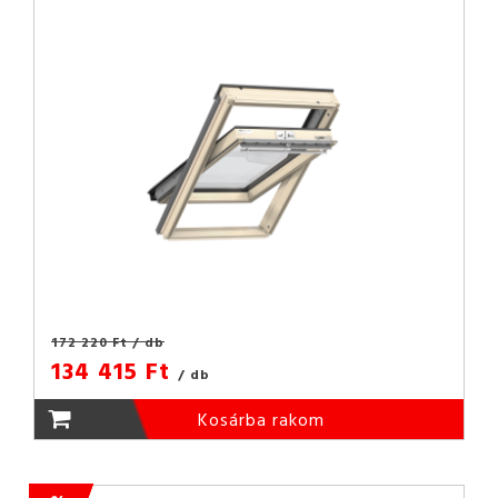
172 220 Ft
/ db
134 415 Ft
/ db
Kosárba rakom