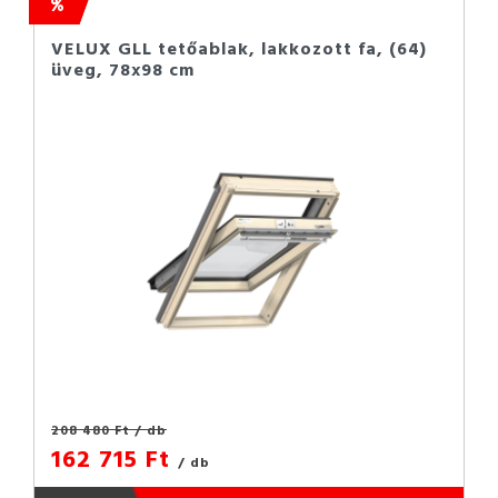
VELUX GLL tetőablak, lakkozott fa, (64)
üveg, 78x98 cm
208 480 Ft
/ db
162 715 Ft
/ db