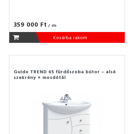
359 000 Ft
/ db
Kosárba rakom
Guido TREND 65 fürdőszoba bútor – alsó
szekrény + mosdótál