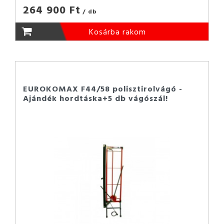
264 900 Ft
/ db
Kosárba rakom
EUROKOMAX F44/58 polisztirolvágó -
Ajándék hordtáska+5 db vágószál!