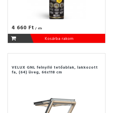
4 660 Ft
/ db
Kosárba rakom
VELUX GNL felnyíló tetőablak, lakkozott
fa, (64) üveg, 66x118 cm