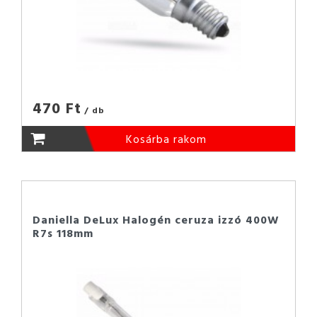
470 Ft
/ db
Kosárba rakom
Daniella DeLux Halogén ceruza izzó 400W
R7s 118mm