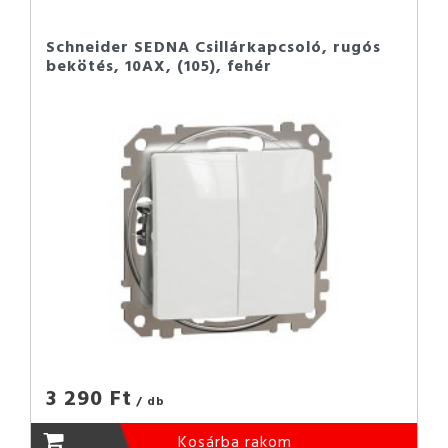
Schneider SEDNA Csillárkapcsoló, rugós
bekötés, 10AX, (105), fehér
3 290 Ft
/ db
Kosárba rakom