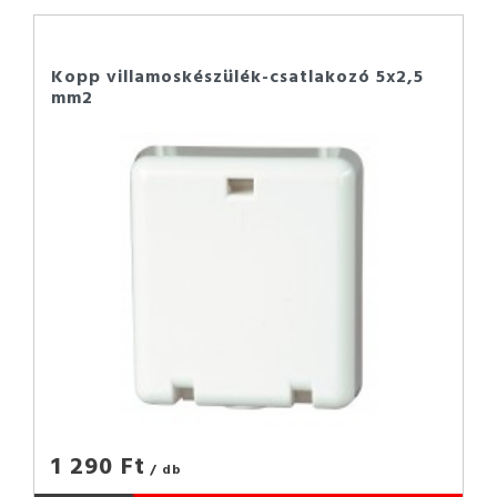
Kopp villamoskészülék-csatlakozó 5x2,5
mm2
1 290 Ft
/ db