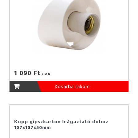
1 090 Ft
/ db
Kosárba rakom
Kopp gipszkarton leágaztató doboz
107x107x50mm