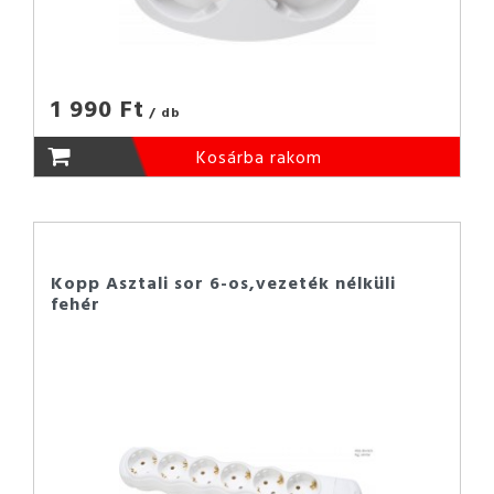
1 990 Ft
/ db
Kosárba rakom
Kopp Asztali sor 6-os,vezeték nélküli
fehér