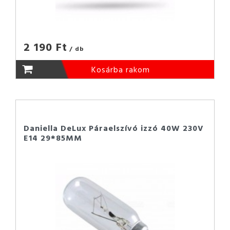
2 190 Ft
/ db
Kosárba rakom
Daniella DeLux Páraelszívó izzó 40W 230V
E14 29*85MM