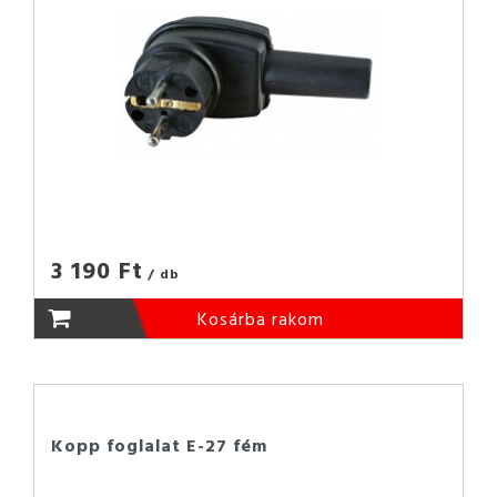
3 190 Ft
/ db
Kosárba rakom
Kopp foglalat E-27 fém