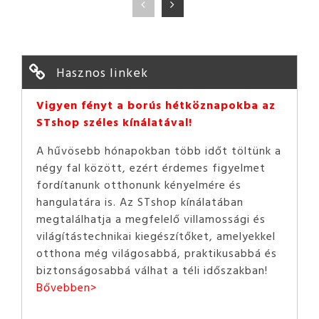
Hasznos linkek
Vigyen fényt a borús hétköznapokba az
STshop széles kínálatával!
A hűvösebb hónapokban több időt töltünk a
négy fal között, ezért érdemes figyelmet
fordítanunk otthonunk kényelmére és
hangulatára is. Az STshop kínálatában
megtalálhatja a megfelelő villamossági és
világítástechnikai kiegészítőket, amelyekkel
otthona még világosabbá, praktikusabbá és
biztonságosabbá válhat a téli időszakban!
Bővebben>