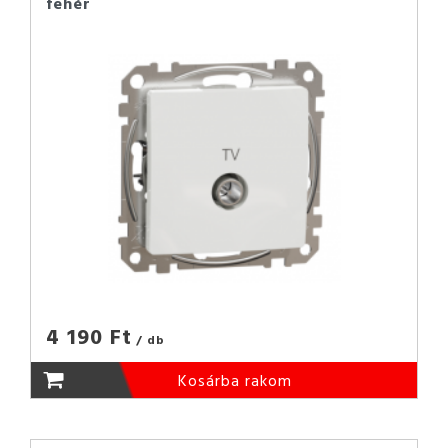
fehér
4 190 Ft
/ db
Kosárba rakom