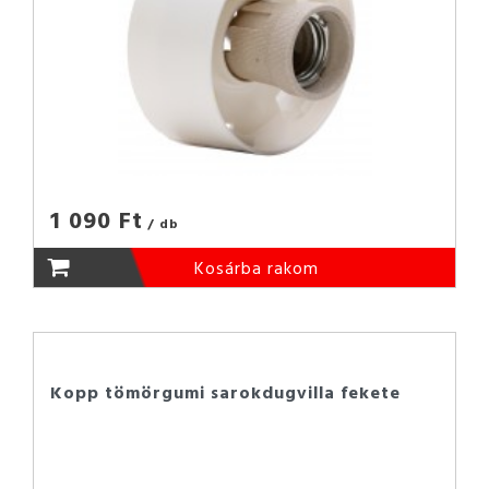
1 090 Ft
/ db
Kosárba rakom
Kopp tömörgumi sarokdugvilla fekete