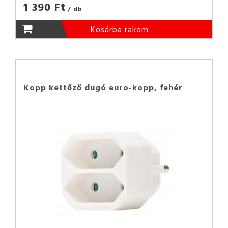
1 390 Ft
/ db
Kosárba rakom
Kopp kettőző dugó euro-kopp, fehér