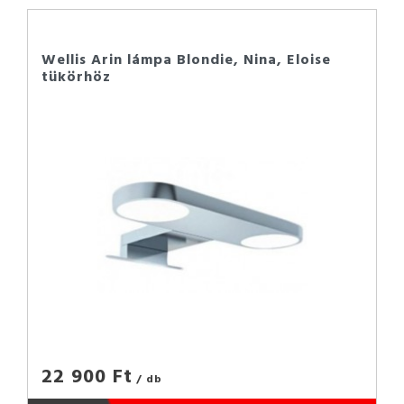
Wellis Arin lámpa Blondie, Nina, Eloise
tükörhöz
22 900 Ft
/ db