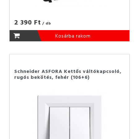
2 390 Ft
/ db
Kosárba rakom
Schneider ASFORA Kettős váltókapcsoló,
rugós bekötés, fehér (106+6)