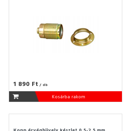
1 890 Ft
/ db
Kosárba rakom
Kopp érvéghüvely készlet 0,5-2,5 mm