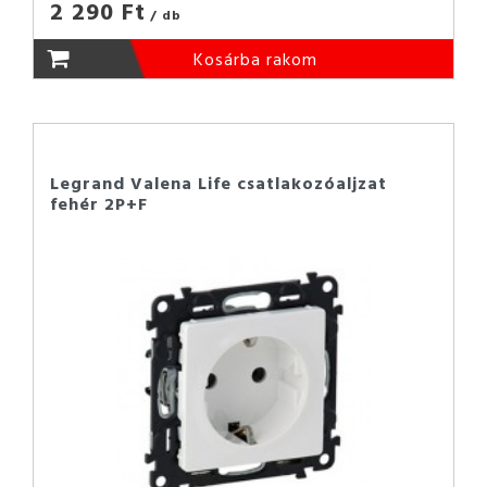
2 290 Ft
/ db
Kosárba rakom
Legrand Valena Life csatlakozóaljzat
fehér 2P+F