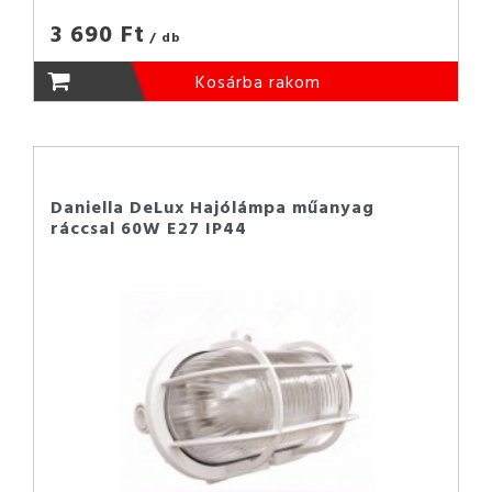
3 690 Ft
/ db
Kosárba rakom
Daniella DeLux Hajólámpa műanyag
ráccsal 60W E27 IP44