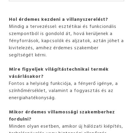
Hol érdemes kezdeni a villanyszerelést?
Mindig a tervezéssel: esztétikai és funkcionális
szempontból is gondold át, hová kerüljenek a
fényforrások, kapcsolók és aljzatok, aztán jöhet a
kivitelezés, amihez érdemes szakember
segítségét kérni.
Mire figyeljek világítástechnikai termék
vásárlásakor?
Fontos a helyiség funkciója, a fényerő igénye, a
színhőmérséklet, valamint a fogyasztás és az
energiahatékonyság.
Mikor érdemes villamossági szakemberhez
fordulni?
Minden olyan esetben, amikor új hálózati kiépítés,
terhelésnövelés vagy biztonsági ellenőrzés