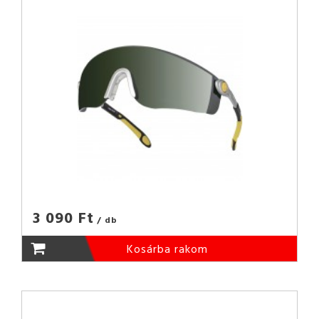
3 090 Ft
/ db
Kosárba rakom