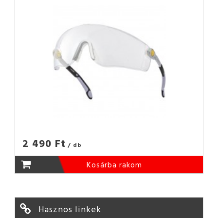
2 490 Ft
/ db
Kosárba rakom
Hasznos linkek