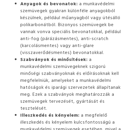
Anyagok és bevonatok:
a munkavédelmi
szemüvegek gyakran különféle anyagokból
készülnek, például műanyagból vagy ütésálló
polikarbonátból. Bizonyos szemüvegek be
vannak vonva speciális bevonatokkal, például
anti-fog (párázásmentes), anti-scratch
(karcolásmentes) vagy anti-glare
(visszaverődésmentes) bevonatokkal.
Szabványok és minősítések:
a
munkavédelmi szemüvegeknek szigorú
minőségi szabványoknak és előírásoknak kell
megfelelniük, amelyeket a munkavédelmi
hatóságok és iparági szervezetek állapítanak
meg. Ezek a szabványok meghatározzák a
szemüvegek tervezését, gyártását és
tesztelését.
Illeszkedés és kényelem:
a megfelelő
illeszkedés és kényelem kulcsfontosságú a
munkavédelmi szemüvegek esetében, mivel a