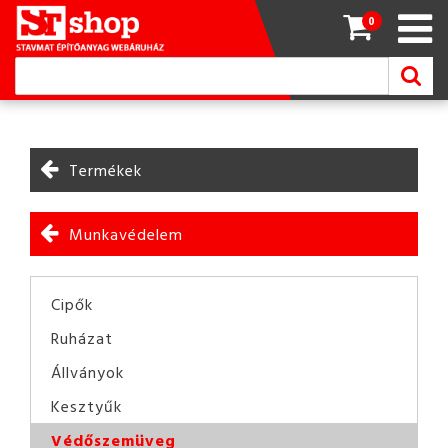
0
Termékek
Munkavédelem
Cipők
Ruházat
Állványok
Kesztyűk
Védőszemüveg