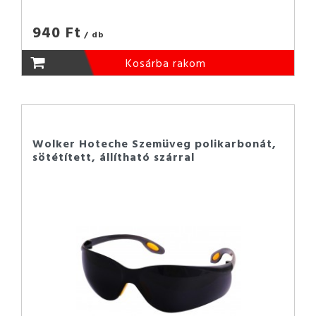
940 Ft
/ db
Kosárba rakom
Wolker Hoteche Szemüveg polikarbonát,
sötétített, állítható szárral