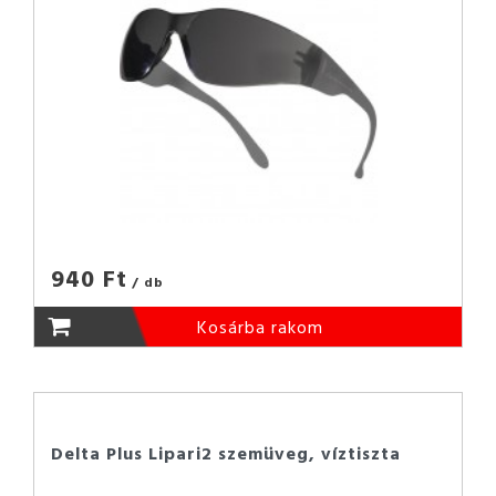
940 Ft
/ db
Kosárba rakom
Delta Plus Lipari2 szemüveg, víztiszta