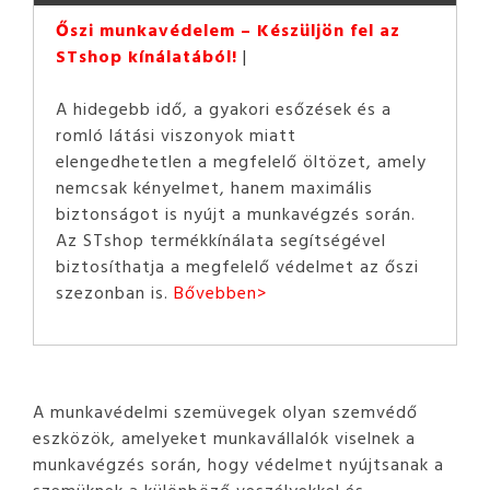
Őszi munkavédelem – Készüljön fel az
STshop kínálatából!
A hidegebb idő, a gyakori esőzések és a
romló látási viszonyok miatt
elengedhetetlen a megfelelő öltözet, amely
nemcsak kényelmet, hanem maximális
biztonságot is nyújt a munkavégzés során.
Az STshop termékkínálata segítségével
biztosíthatja a megfelelő védelmet az őszi
szezonban is.
Bővebben>
A munkavédelmi szemüvegek olyan szemvédő
eszközök, amelyeket munkavállalók viselnek a
munkavégzés során, hogy védelmet nyújtsanak a
szemüknek a különböző veszélyekkel és