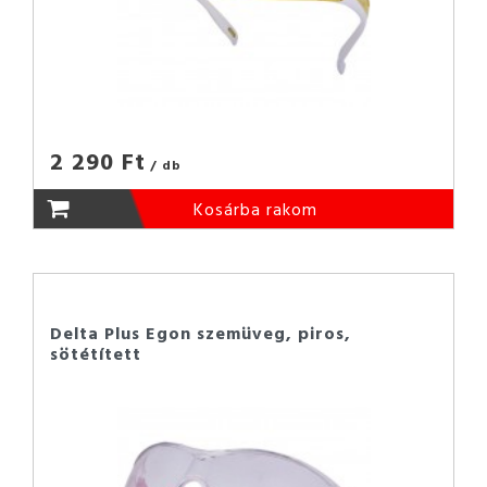
2 290 Ft
/ db
Kosárba rakom
Delta Plus Egon szemüveg, piros,
sötétített