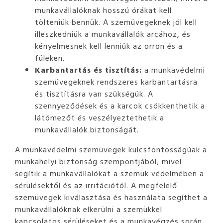
munkavállalóknak hosszú órákat kell
tölteniük bennük. A szemüvegeknek jól kell
illeszkedniük a munkavállalók arcához, és
kényelmesnek kell lenniük az orron és a
füleken.
Karbantartás és tisztítás:
a munkavédelmi
szemüvegeknek rendszeres karbantartásra
és tisztításra van szükségük. A
szennyeződések és a karcok csökkenthetik a
látómezőt és veszélyeztethetik a
munkavállalók biztonságát.
A munkavédelmi szemüvegek kulcsfontosságúak a
munkahelyi biztonság szempontjából, mivel
segítik a munkavállalókat a szemük védelmében a
sérülésektől és az irritációtól. A megfelelő
szemüvegek kiválasztása és használata segíthet a
munkavállalóknak elkerülni a szemükkel
kapcsolatos sérüléseket és a munkavégzés során