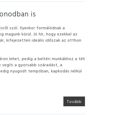
honodban is
sről szól. Ilyenkor formálódnak a
eg magunk körül. Jó hír, hogy ezekkel az
uár, kifejezetten ideális időszak az otthon
ron lehet, pedig a beltéri munkákhoz a téli
 segíti a gyorsabb száradást, a
 pedig nyugodt tempóban, kapkodás nélkül
Tovább