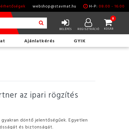
lérhetőségek
webshop@stavmat.hu
H-P:
08:00 - 16:00
0
KOSÁR
BELÉPÉS
REGISZTRÁCIÓ
at
Ajánlatkérés
GYIK
ner az ipari rögzítés
k gyakran döntő jelentőségűek. Egyetlen
tósságát és biztonságát.