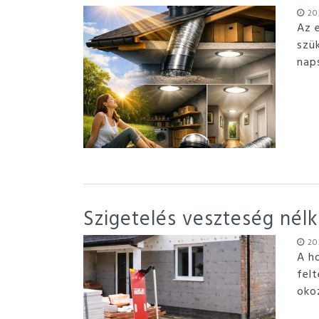
202
Az 
szü
nap
Szigetelés veszteség nélkü
202
A h
fel
oko