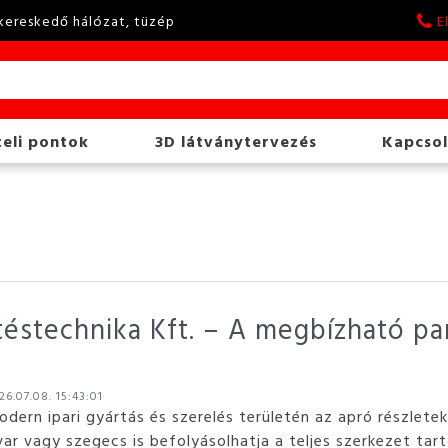
kereskedő hálózat, tüzép
E
eli pontok
3D látványtervezés
Kapcsol
stechnika Kft. – A megbízható part
6.07.08. 15:43:01
odern ipari gyártás és szerelés területén az apró részlete
var vagy szegecs is befolyásolhatja a teljes szerkezet tar