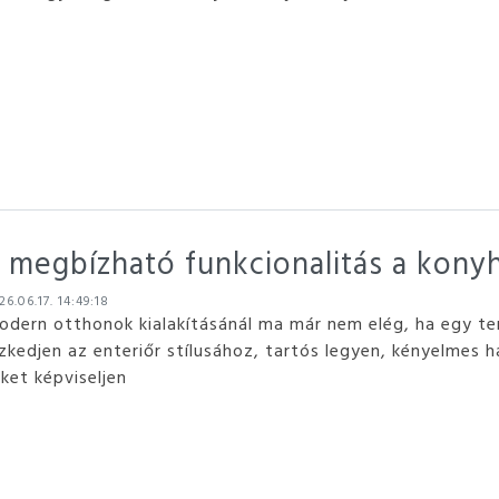
s megbízható funkcionalitás a kon
6.06.17. 14:49:18
odern otthonok kialakításánál ma már nem elég, ha egy te
szkedjen az enteriőr stílusához, tartós legyen, kényelmes 
ket képviseljen