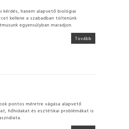
 kérdés, hanem alapvető biológiai
rcet kellene a szabadban töltenünk
itmusunk egyensúlyban maradjon.
Tovább
 lapok pontos méretre vágása alapvető
t, hőhidakat és esztétikai problémákat is
asználata.