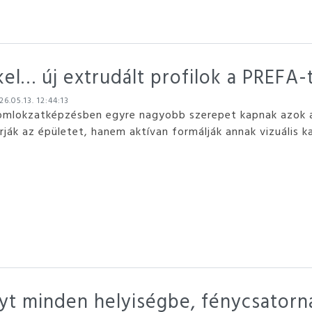
kel… új extrudált profilok a PREFA-
6.05.13. 12:44:13
omlokzatképzésben egyre nagyobb szerepet kapnak azok a
rják az épületet, hanem aktívan formálják annak vizuális k
t minden helyiségbe, fénycsatorn