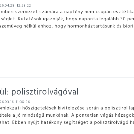
6.04.28. 12:53:22
emberi szervezet számára a napfény nem csupán esztétikai
kséglet. Kutatások igazolják, hogy naponta legalább 30 pe
szemüveg nélkül ahhoz, hogy hormonháztartásunk és bior
l: polisztirolvágóval
6.03.16. 11:30:36
omlokzati hőszigetelések kivitelezése során a polisztirol
tétele a jó minőségű munkának. A pontatlan vágás hézagoka
zhat. Ebben nyújt hatékony segítséget a polisztirolvágó h