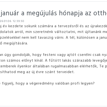
n: január a megújulás hónapja az ott
6.01.06. 12:59:50
új év kezdete sokunk számára a tervezésről és az újrakezdé
olatok arról, min szeretnénk változtatni, mit újítanánk m
pzelésekkel nem kell tavaszig várni.
A tél, különösen a jan
ső megújítására.
n úgy gondolják, hogy festeni vagy ajtót cserélni csak nyá
zon számos előnyt kínál.
A fűtött lakás szárazabb levegője
kemberek ilyenkor általában rugalmasabban elérhetők, Te
ósíthatod meg az új évre szánt terveidet.
e figyelj, hogy a végeredmény valóban profi legyen?