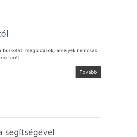
tól
 burkolati megoldások, amelyek nemcsak
arakterét
Tovább
a segítségével