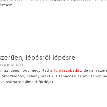
asztasz.
szerűen, lépésről lépésre
5.11.19. 07:48:37
tt az ideje, hogy megújítsd a
fürdőszobádat
, de nem szer
 előkészülettel, néhány praktikus tanáccsal és az STshop 
valósíthatod álmaid fürdőjét.