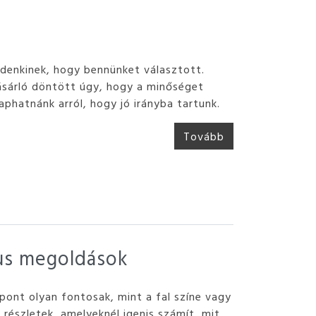
denkinek, hogy bennünket választott.
ásárló döntött úgy, hogy a minőséget
aphatnánk arról, hogy jó irányba tartunk.
Tovább
kus megoldások
pont olyan fontosak, mint a fal színe vagy
 részletek, amelyeknél igenis számít, mit