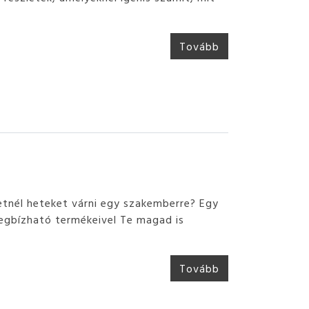
Tovább
etnél heteket várni egy szakemberre? Egy
megbízható termékeivel Te magad is
Tovább