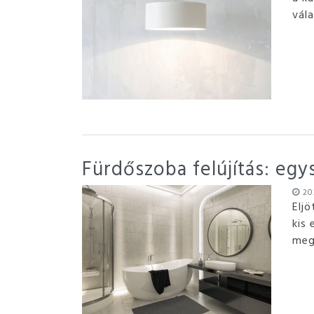
vál
Fürdőszoba felújítás: egy
202
Eljö
kis
meg