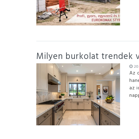
Milyen burkolat trendek 
202
Az 
han
az 
napp