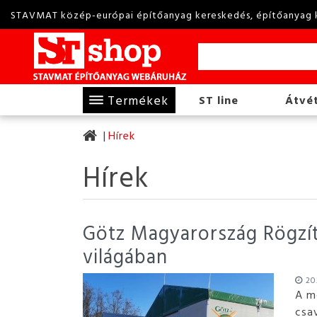
STAVMAT közép-európai építőanyag kereskedés, építőanyag 
Termékek
ST line
Átvét
Hírek
Hírek
Götz Magyarország Rögzíté
világában
202
A m
csa