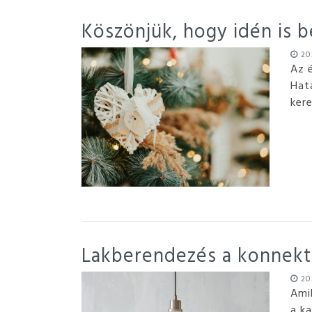
Köszönjük, hogy idén is b
202
Az 
Hat
ker
Lakberendezés a konnekto
202
Ami
a ka