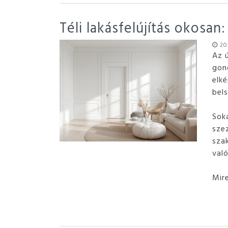
Téli lakásfelújítás okosa
202
Az 
gond
elké
bel
Soka
sze
sza
val
Mir