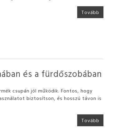
Tovább
yhában és a fürdőszobában
rmék csupán jól működik. Fontos, hogy
használatot biztosítson, és hosszú távon is
Tovább