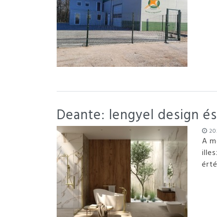
Deante: lengyel design é
202
A m
ille
érté