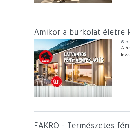
Amikor a burkolat életre 
202
A h
lezá
FAKRO - Természetes fény