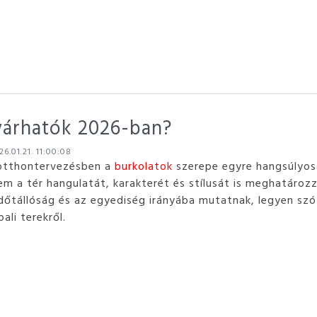
várhatók 2026-ban?
6.01.21. 11:00:08
otthontervezésben a
burkolatok
szerepe egyre hangsúlyos
em a tér hangulatát, karakterét és stílusát is meghatáro
időtállóság és az egyediség irányába mutatnak, legyen szó
ali terekről.