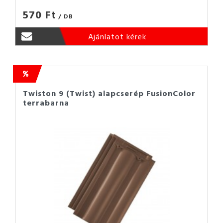
570 Ft
/ DB
Ajánlatot kérek
Twiston 9 (Twist) alapcserép FusionColor
terrabarna