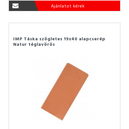
Ajánlatot kérek
IMP Táska szögletes 19x40 alapcserép
Natur téglavörös