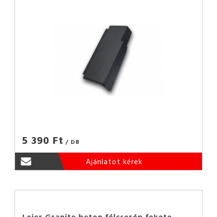
5 390 Ft
/ DB
Ajánlatot kérek
Leier Granite beton félcserép fekete