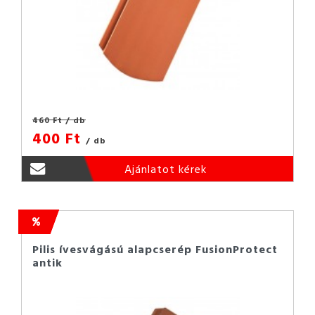
460 Ft
/ db
400 Ft
/ db
Ajánlatot kérek
Pilis ívesvágású alapcserép FusionProtect
antik