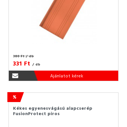
380 Ft
/ db
331 Ft
/ db
Ajánlatot kérek
Kékes egyenesvágású alapcserép
FusionProtect piros