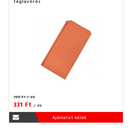
téglavörös
380 Ft
/ db
331 Ft
/ db
Ajánlatot kérek