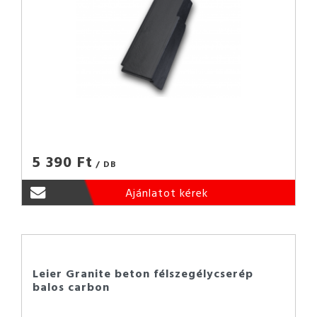
5 390 Ft
/ DB
Ajánlatot kérek
Leier Granite beton félszegélycserép
balos carbon