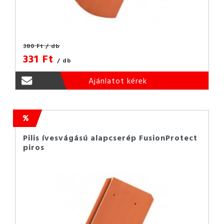
380 Ft
/ db
331 Ft
/ db
Ajánlatot kérek
Pilis ívesvágású alapcserép FusionProtect
piros