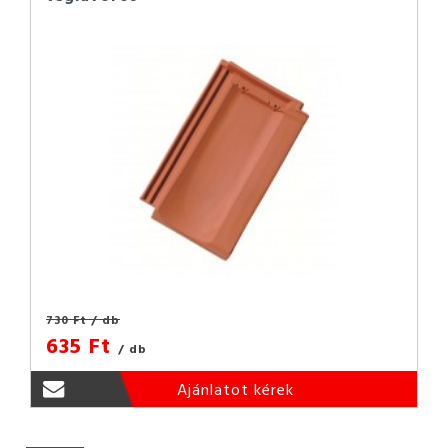
730 Ft
/ db
635 Ft
/ db
Ajánlatot kérek