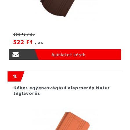
600 Ft
/ db
522 Ft
/ db
Ajánlatot kérek
Kékes egyenesvágású alapcserép Natur
téglavörös