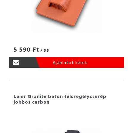
5 590 Ft
/ DB
Ajánlatot kérek
Leier Granite beton félszegélycserép
jobbos carbon