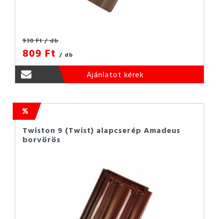
930 Ft
/ db
809 Ft
/ db
Ajánlatot kérek
Twiston 9 (Twist) alapcserép Amadeus
borvörös