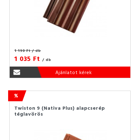
1 190 Ft
/ db
1 035 Ft
/ db
Ajánlatot kérek
Twiston 9 (Nativa Plus) alapcserép
téglavörös