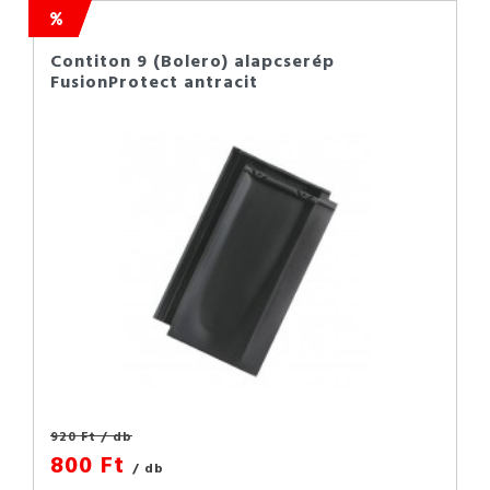
Contiton 9 (Bolero) alapcserép
FusionProtect antracit
920 Ft
/ db
800 Ft
/ db