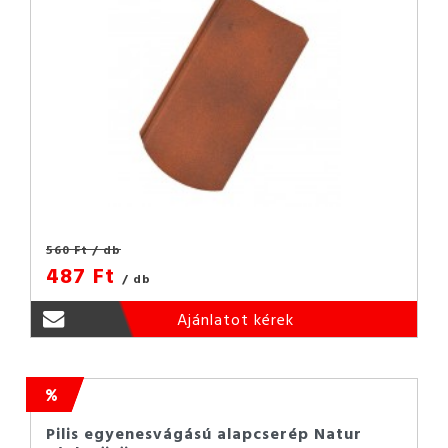
560 Ft
/ db
487 Ft
/ db
Ajánlatot kérek
Pilis egyenesvágású alapcserép Natur