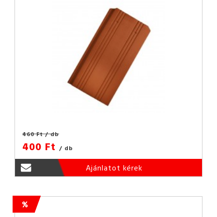
460 Ft
/ db
400 Ft
/ db
Ajánlatot kérek