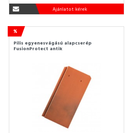
Ajánlatot kérek
Pilis egyenesvágású alapcserép
FusionProtect antik