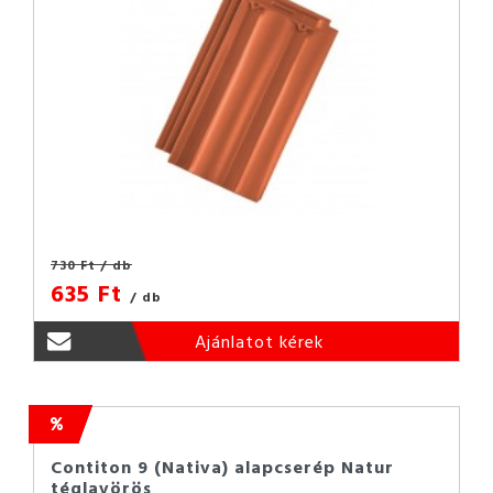
730 Ft
/ db
635 Ft
/ db
Ajánlatot kérek
Contiton 9 (Nativa) alapcserép Natur
téglavörös