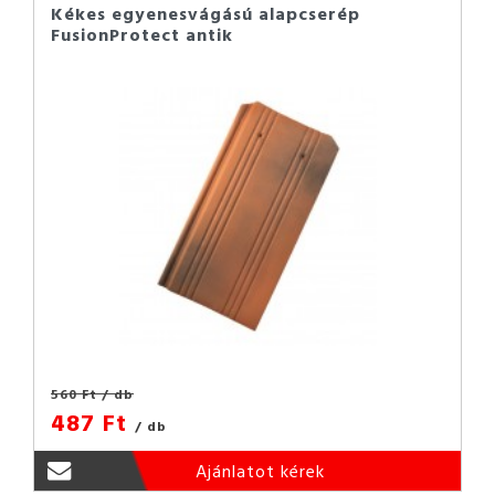
Kékes egyenesvágású alapcserép
FusionProtect antik
560 Ft
/ db
487 Ft
/ db
Ajánlatot kérek