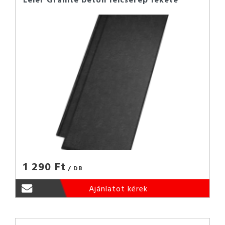
1 290 Ft
/ DB
Ajánlatot kérek