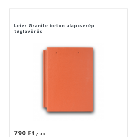
Leier Granite beton alapcserép
téglavörös
790 Ft
/ DB