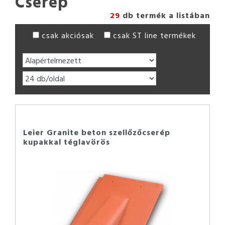
Cserép
29
db termék a listában
csak akciósak
csak ST line termékek
Leier Granite beton szellőzőcserép
kupakkal téglavörös