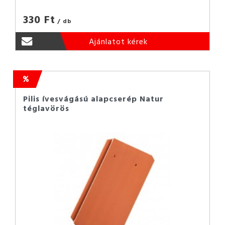
330 Ft
/ db
Ajánlatot kérek
Pilis ívesvágású alapcserép Natur
téglavörös