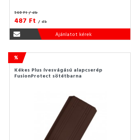
560 Ft
/ db
487 Ft
/ db
Ajánlatot kérek
Kékes Plus ívesvágású alapcserép
FusionProtect sötétbarna