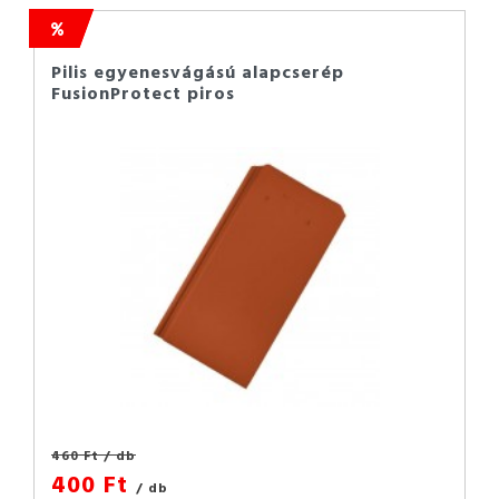
Pilis egyenesvágású alapcserép
FusionProtect piros
460 Ft
/ db
400 Ft
/ db