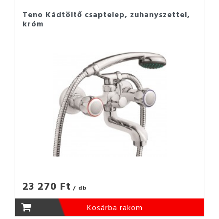
Teno Kádtöltő csaptelep, zuhanyszettel,
króm
23 270 Ft
/ db
Kosárba rakom