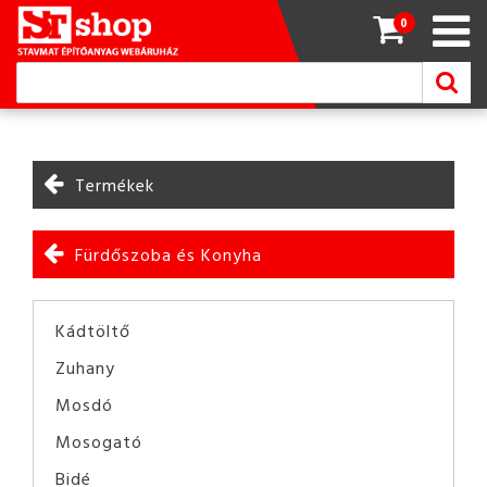
0
Termékek
Fürdőszoba és Konyha
Kádtöltő
Zuhany
Mosdó
Mosogató
Bidé