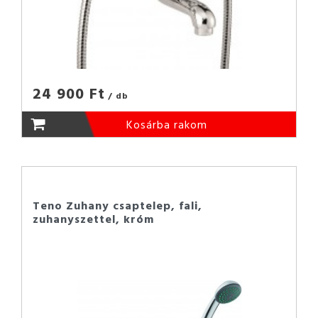
24 900 Ft
/ db
Kosárba rakom
Teno Zuhany csaptelep, fali,
zuhanyszettel, króm