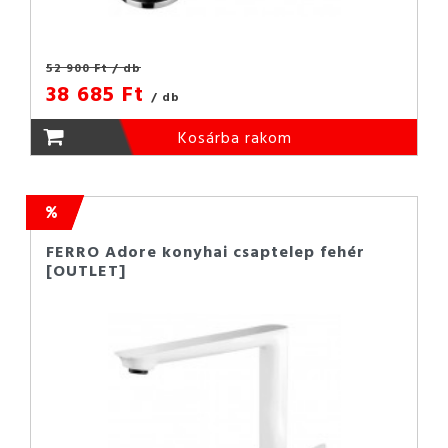
52 900 Ft
/ db
38 685 Ft
/ db
Kosárba rakom
FERRO Adore konyhai csaptelep fehér
[OUTLET]