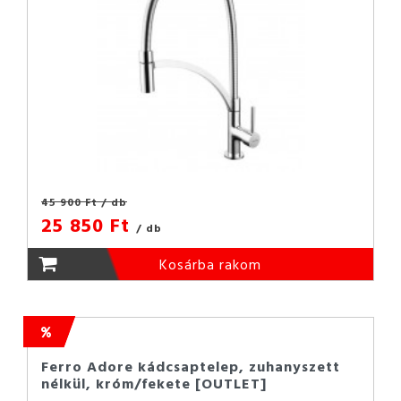
45 900 Ft
/ db
25 850 Ft
/ db
Kosárba rakom
Ferro Adore kádcsaptelep, zuhanyszett
nélkül, króm/fekete [OUTLET]