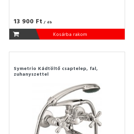
13 900 Ft
/ db
Kosárba rakom
Symetrio Kádtöltő csaptelep, fal,
zuhanyszettel