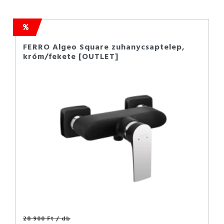
FERRO Algeo Square zuhanycsaptelep,
króm/fekete [OUTLET]
28 900 Ft
/ db