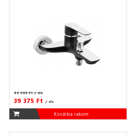
49 900 Ft
/ db
39 375 Ft
/ db
Kosárba rakom