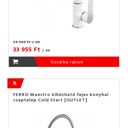
50 900 Ft
/ db
33 955 Ft
/ db
Kosárba rakom
FERRO Maestro kihúzható fejes konyhai
csaptelep Cold Start [OUTLET]