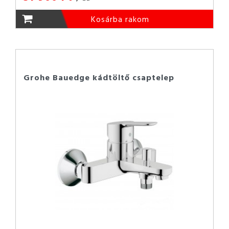
Kosárba rakom
Grohe Bauedge kádtöltő csaptelep