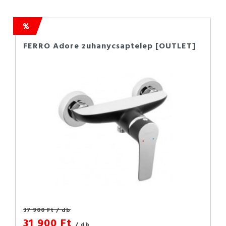
FERRO Adore zuhanycsaptelep [OUTLET]
37 900 Ft
/ db
31 900 Ft
/ db