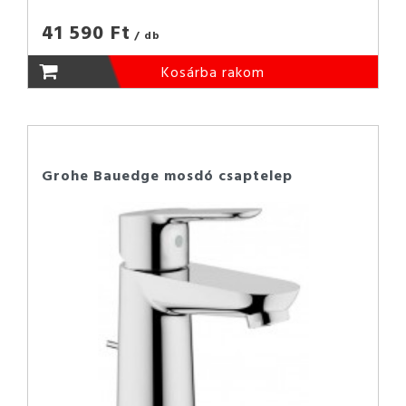
41 590 Ft
/ db
Kosárba rakom
Grohe Bauedge mosdó csaptelep