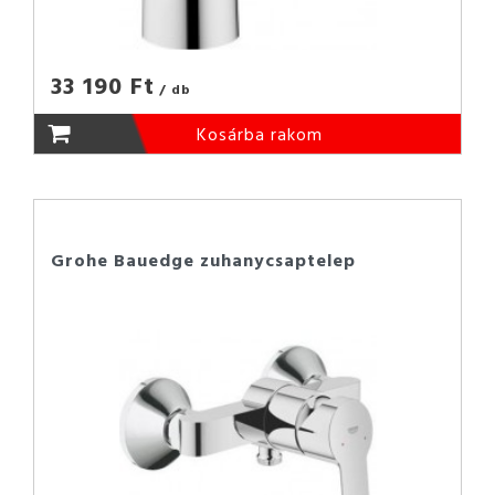
33 190 Ft
/ db
Kosárba rakom
Grohe Bauedge zuhanycsaptelep