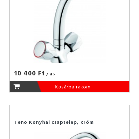
10 400 Ft
/ db
Kosárba rakom
Teno Konyhai csaptelep, króm