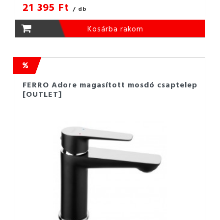
21 395 Ft
/ db
Kosárba rakom
FERRO Adore magasított mosdó csaptelep
[OUTLET]