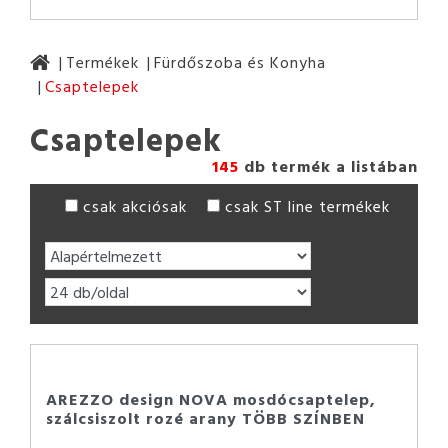
Termékek
Fürdőszoba és Konyha
Csaptelepek
Csaptelepek
145
db termék a listában
csak akciósak
csak ST line termékek
AREZZO design NOVA mosdócsaptelep,
szálcsiszolt rozé arany TÖBB SZÍNBEN