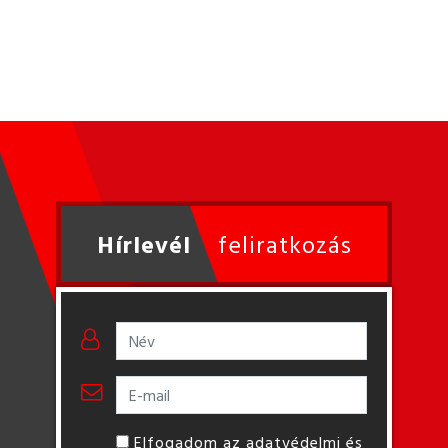
Hírlevél
feliratkozás
Elfogadom az adatvédelmi és