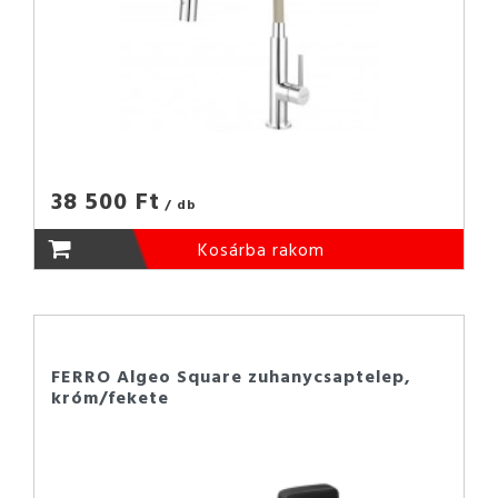
38 500 Ft
/ db
Kosárba rakom
FERRO Algeo Square zuhanycsaptelep,
króm/fekete