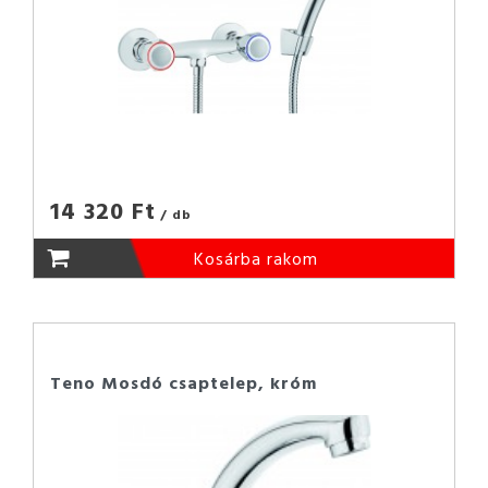
14 320 Ft
/ db
Kosárba rakom
Teno Mosdó csaptelep, króm