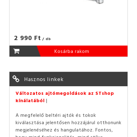
2 990 Ft
/ db
Kosárba rakom
Hasznos linkek
Változatos ajtómegoldások az STshop
kínálatából
A megfelelő beltéri ajtók és tokok
kiválasztása jelentősen hozzájárul otthonunk
megjelenéséhez és hangulatához. Fontos,
hogy mind funkcionalitás, mind stílus