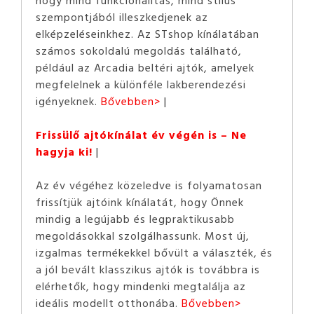
szempontjából illeszkedjenek az
elképzeléseinkhez. Az STshop kínálatában
számos sokoldalú megoldás található,
például az Arcadia beltéri ajtók, amelyek
megfelelnek a különféle lakberendezési
igényeknek.
Bővebben>
Frissülő ajtókínálat év végén is – Ne
hagyja ki!
Az év végéhez közeledve is folyamatosan
frissítjük ajtóink kínálatát, hogy Önnek
mindig a legújabb és legpraktikusabb
megoldásokkal szolgálhassunk. Most új,
izgalmas termékekkel bővült a választék, és
a jól bevált klasszikus ajtók is továbbra is
elérhetők, hogy mindenki megtalálja az
ideális modellt otthonába.
Bővebben>