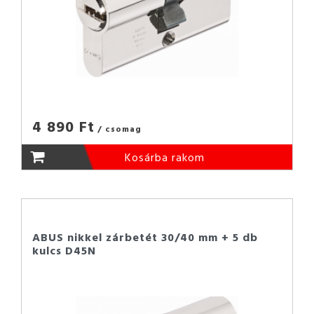
4 890 Ft
/ csomag
Kosárba rakom
ABUS nikkel zárbetét 30/40 mm + 5 db
kulcs D45N