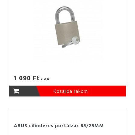
1 090 Ft
/ db
Kosárba rakom
ABUS cilinderes portálzár 85/25MM