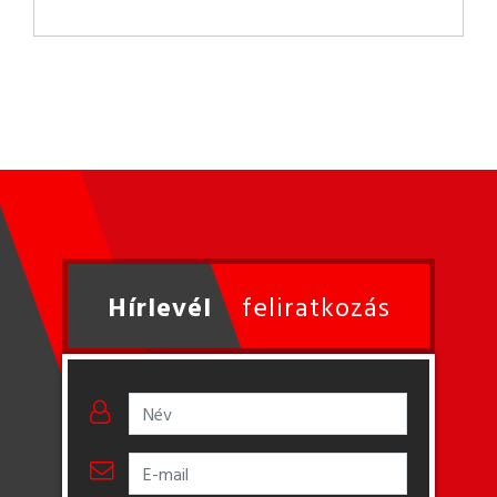
Hírlevél
feliratkozás