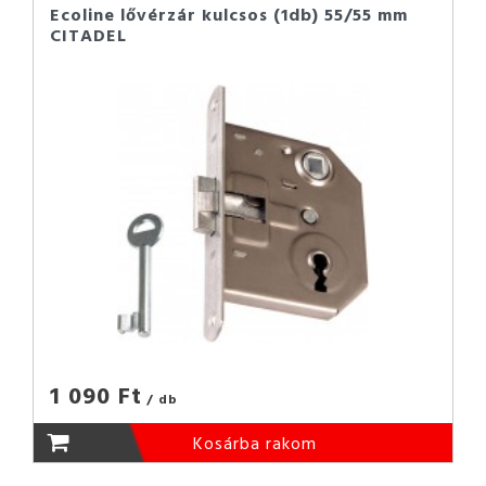
Ecoline lővérzár kulcsos (1db) 55/55 mm
CITADEL
1 090 Ft
/ db
Kosárba rakom