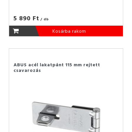
5 890 Ft
/ db
Kosárba rakom
ABUS acél lakatpánt 115 mm rejtett
csavarozás