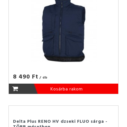
8 490 Ft
/ db
Kosárba rakom
Delta Plus RENO HV dzseki FLUO sárga -
TÖBB méretben