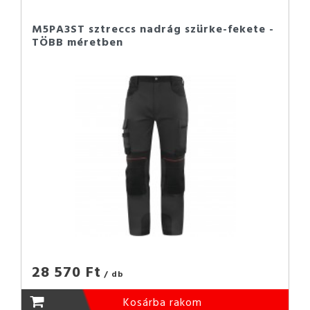
M5PA3ST sztreccs nadrág szürke-fekete -
TÖBB méretben
28 570 Ft
/ db
Kosárba rakom