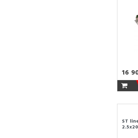
16 9
ST lin
2.5x2