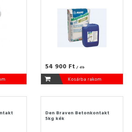
54 900 Ft
/ db
kom
Kosárba rakom
ntakt
Den Braven Betonkontakt
5kg kék