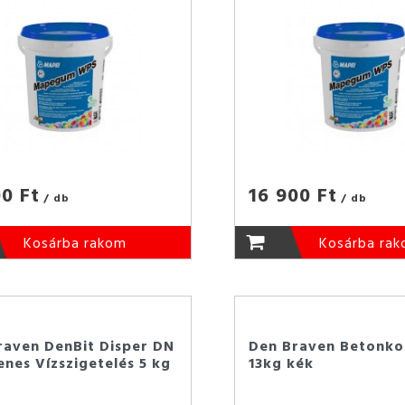
00 Ft
16 900 Ft
/ db
/ db
Kosárba rakom
Kosárba ra
raven DenBit Disper DN
Den Braven Betonko
nes Vízszigetelés 5 kg
13kg kék