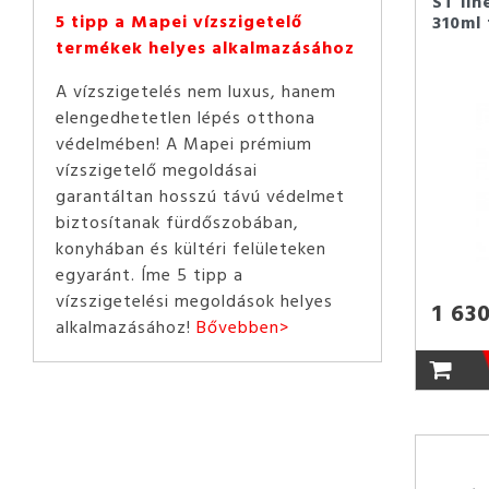
ST lin
5 tipp a Mapei vízszigetelő
310ml 
termékek helyes alkalmazásához
A vízszigetelés nem luxus, hanem
elengedhetetlen lépés otthona
védelmében! A Mapei prémium
vízszigetelő megoldásai
garantáltan hosszú távú védelmet
biztosítanak fürdőszobában,
konyhában és kültéri felületeken
egyaránt. Íme 5 tipp a
vízszigetelési megoldások helyes
1 630
alkalmazásához!
Bővebben>