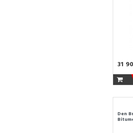
31 9
Den B
Bitume