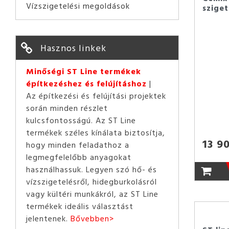
Vízszigetelési megoldások
sziget
Hasznos linkek
Minőségi ST Line termékek
építkezéshez és felújításhoz
Az építkezési és felújítási projektek
során minden részlet
kulcsfontosságú. Az ST Line
termékek széles kínálata biztosítja,
13 9
hogy minden feladathoz a
legmegfelelőbb anyagokat
használhassuk. Legyen szó hő- és
vízszigetelésről, hidegburkolásról
vagy kültéri munkákról, az ST Line
termékek ideális választást
jelentenek.
Bővebben>