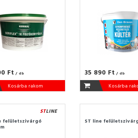
00 Ft
35 890 Ft
/ db
/ db
Kosárba rakom
Kosárba ra
ST
LINE
e felületszivárgó
ST line felületszivá
0m