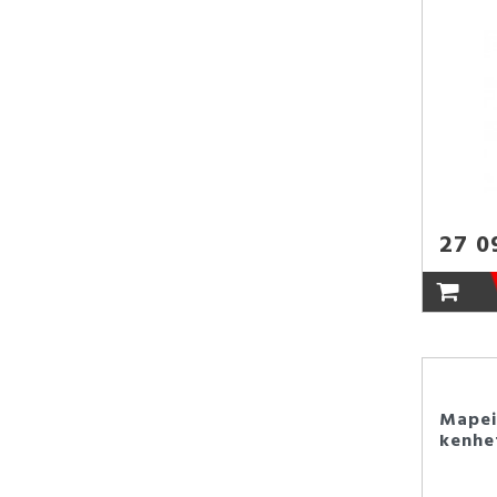
27 0
Mapei
kenhet