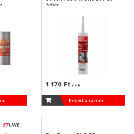
ez
fehér
1 170 Ft
/ db
s
kom
Kosárba rakom
ST
LINE