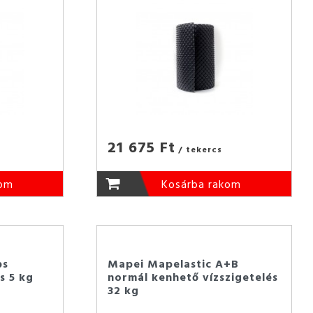
21 675 Ft
/ tekercs
kom
Kosárba rakom
ps
Mapei Mapelastic A+B
s 5 kg
normál kenhető vízszigetelés
32 kg