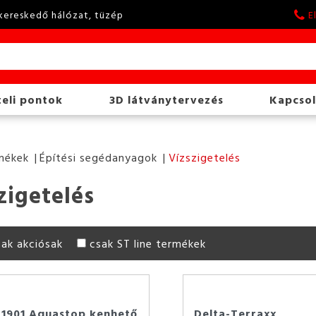
kereskedő hálózat, tüzép
E
eli pontok
3D látványtervezés
Kapcsol
mékek
Építési segédanyagok
Vízszigetelés
zigetelés
sak akciósak
csak ST line termékek
 1901 Aquastop kenhető
Delta-Terraxx