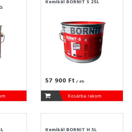
Kemikál BORNIT S 25L
G
57 900 Ft
/ db
kom
Kosárba rakom
5L
Kemikál BORNIT H 5L