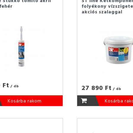
e Stukkó tömítő akril
ST line Kétkompone
fehér
folyékony vízszigete
akciós szalaggal
 Ft
27 890 Ft
/ db
/ db
Kosárba rakom
Kosárba ra