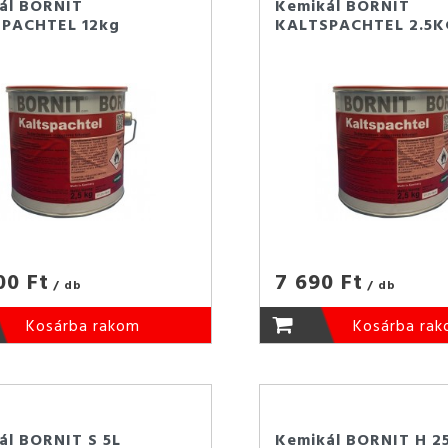
ál BORNIT
Kemikál BORNIT
PACHTEL 12kg
KALTSPACHTEL 2.5K
00 Ft
7 690 Ft
/ db
/ db
Kosárba rakom
Kosárba ra
ál BORNIT S 5L
Kemikál BORNIT H 2