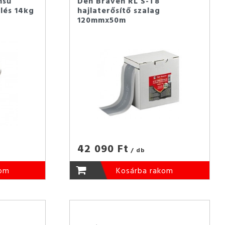
nsű
Den Braven RL S-T8
lés 14kg
hajlaterősítő szalag
120mmx50m
42 090 Ft
/ db
kom
Kosárba rakom