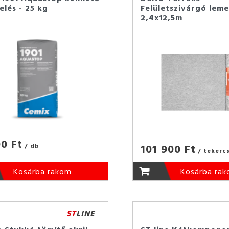
elés - 25 kg
Felületszivárgó lem
2,4x12,5m
00 Ft
101 900 Ft
/ db
/ tekerc
Kosárba rakom
Kosárba ra
ST
LINE