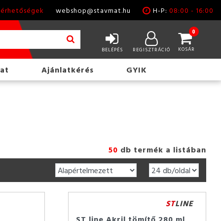
lérhetőségek
webshop@stavmat.hu
H-P:
08:00 - 16:00
0
KOSÁR
BELÉPÉS
REGISZTRÁCIÓ
at
Ajánlatkérés
GYIK
50
db termék a listában
ST
LINE
ST line Akril tömítő 280 ml