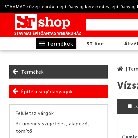
STAVMAT közép-európai építőanyag kereskedés, építőanyag 
Termékek
ST line
Átvét
Ter
Termékek
Vízs
Építési segédanyagok
c
Felületszivárgók
Bitumenes szigetelés, alapozó,
tömítő
Cemix