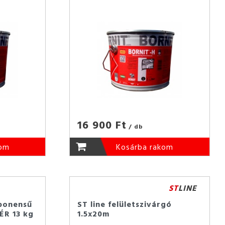
16 900 Ft
/ db
kom
Kosárba rakom
ST
LINE
ponensű
ST line felületszivárgó
ÉR 13 kg
1.5x20m