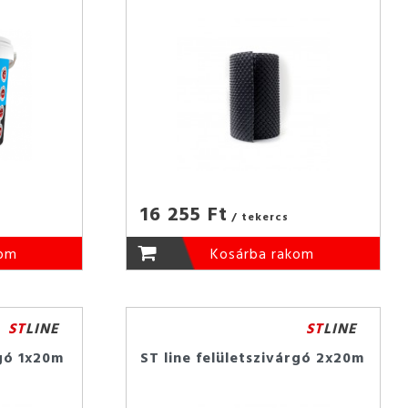
16 255 Ft
/ tekercs
kom
Kosárba rakom
ST
LINE
ST
LINE
rgó 1x20m
ST line felületszivárgó 2x20m