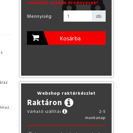
rendelés esetén érvényesek!
Mennyiség:
db
Kosárba
tt
áraz
Webshop raktárkészlet
Raktáron
lmaz.
Várható szállítás
:
2-5
munkanap