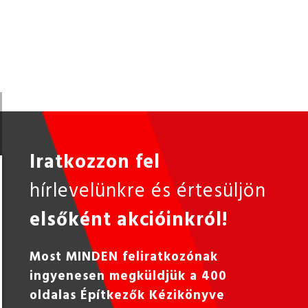
Iratkozzon fel
hírlevelünkre és értesüljön
elsőként akcióinkról!
Most MINDEN feliratkozónak
ingyenesen megküldjük a 400
oldalas Építkezők Kézikönyve