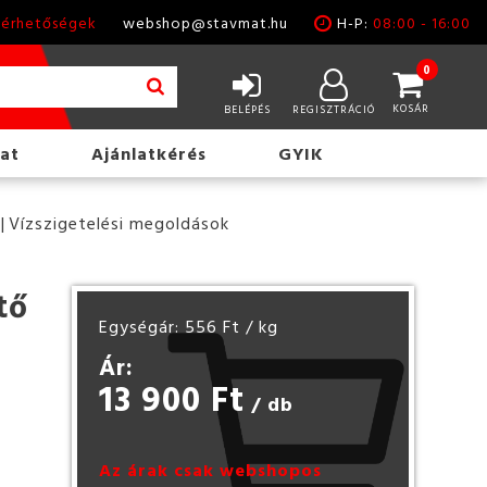
lérhetőségek
webshop@stavmat.hu
H-P:
08:00 - 16:00
0
KOSÁR
BELÉPÉS
REGISZTRÁCIÓ
at
Ajánlatkérés
GYIK
Vízszigetelési megoldások
tő
Egységár: 556 Ft
/ kg
Ár:
13 900 Ft
/ db
Az árak csak webshopos