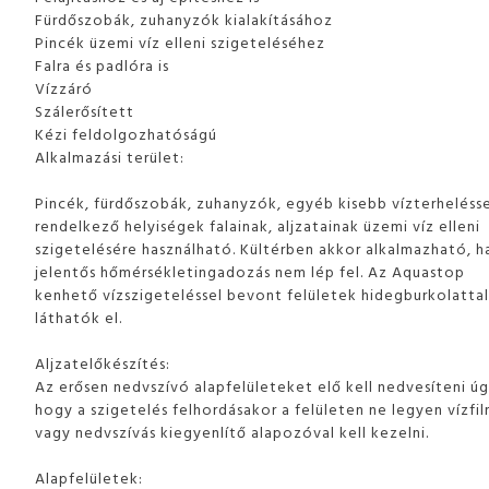
Fürdőszobák, zuhanyzók kialakításához
Pincék üzemi víz elleni szigeteléséhez
Falra és padlóra is
Vízzáró
Szálerősített
Kézi feldolgozhatóságú
Alkalmazási terület:
Pincék, fürdőszobák, zuhanyzók, egyéb kisebb vízterheléss
rendelkező helyiségek falainak, aljzatainak üzemi víz elleni
szigetelésére használható. Kültérben akkor alkalmazható, h
jelentős hőmérsékletingadozás nem lép fel. Az Aquastop
kenhető vízszigeteléssel bevont felületek hidegburkolatta
láthatók el.
Aljzatelőkészítés:
Az erősen nedvszívó alapfelületeket elő kell nedvesíteni úg
hogy a szigetelés felhordásakor a felületen ne legyen vízfi
vagy nedvszívás kiegyenlítő alapozóval kell kezelni.
Alapfelületek: