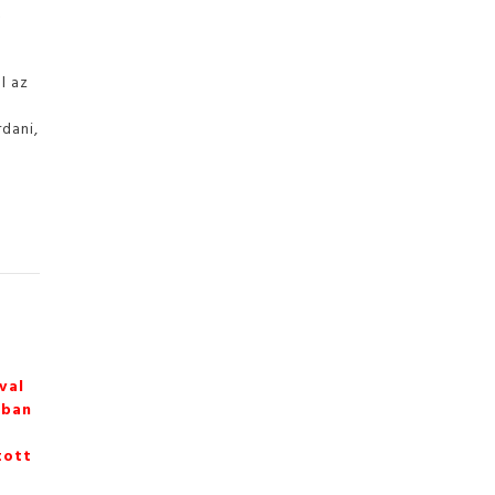
t
l az
rdani,
val
zban
tott