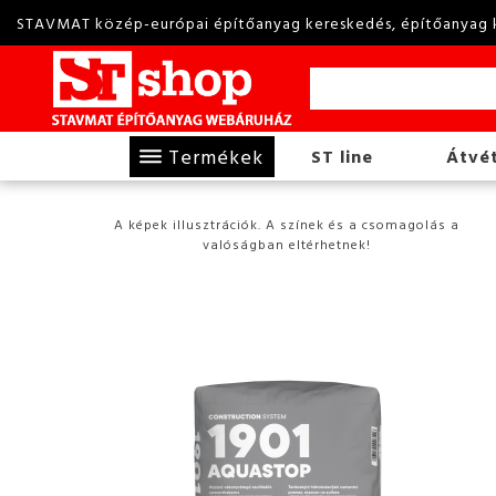
STAVMAT közép-európai építőanyag kereskedés, építőanyag 
Termékek
ST line
Átvét
A képek illusztrációk. A színek és a csomagolás a
valóságban eltérhetnek!