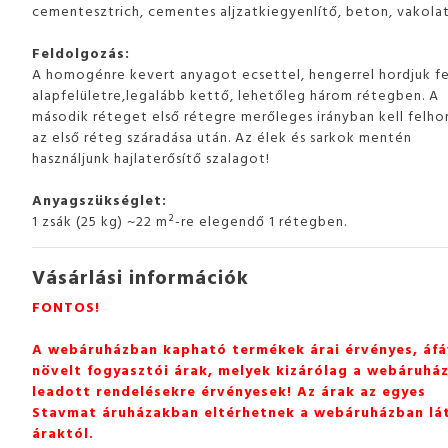
cementesztrich, cementes aljzatkiegyenlítő, beton, vakola
Feldolgozás:
A homogénre kevert anyagot ecsettel, hengerrel hordjuk fe
alapfelületre,legalább kettő, lehetőleg három rétegben. A
második réteget első rétegre merőleges irányban kell felho
az első réteg száradása után. Az élek és sarkok mentén
használjunk hajlaterősítő szalagot!
Anyagszükséglet:
1 zsák (25 kg) ~22 m²-re elegendő 1 rétegben.
Vásárlási információk
FONTOS!
A webáruházban kapható termékek árai érvényes, áfá
növelt fogyasztói árak, melyek kizárólag a webáruhá
leadott rendelésekre érvényesek! Az árak az egyes
Stavmat áruházakban eltérhetnek a webáruházban lá
áraktól.