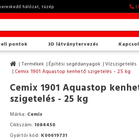
kereskedő hálózat, tüzép
E
eli pontok
3D látványtervezés
Kapcsol
Termékek
Építési segédanyagok
Vízszigetelés
Cemix 1901 Aquastop kenhető szigetelés - 25 kg
Cemix 1901 Aquastop kenhe
szigetelés - 25 kg
Márka:
Cemix
Cikkszám:
1084450
Gyártói kód:
K00619731