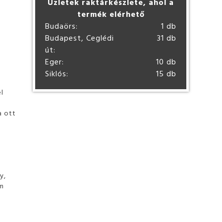
Üzletek raktárkészlete, ahol a
termék elérhető
Budaörs:
1 db
Budapest, Ceglédi
31 db
út:
Eger:
10 db
Siklós:
15 db
el
a ott
l
y,
lm