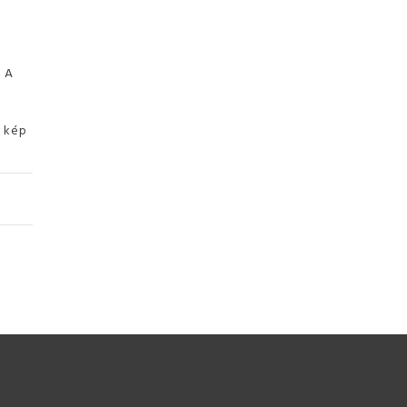
. A
ó kép