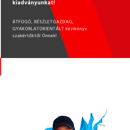
kiadványunkat!
ÁTFOGÓ, RÉSZLETGAZDAG,
GYAKORLATORIENTÁLT kézikönyv
szakértőktől Önnek!