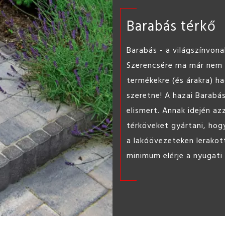
Barabás térkő
Barabás - a világszínvona
Szerencsére ma már nem k
termékekre (és árakra) h
szeretne! A hazai Barabá
elismert. Annak idején az
térköveket gyártani, hogy
a lakóövezeteken lerakot
minimum elérje a nyugati