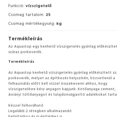
Funkció:
vízszigetelő
Csomag tartalom:
25
Csomag mértékegység:
kg
Termékleírás
Az Aquastop egy kenhető vízszigetelés gyárilag előkészíte
száraz porkeverék.
Termékleírás
Az Aquastop kenhető vízszigetelés gyárilag előkészített sz
porkeverék, melyet az építkezés helyszínén, közvetlenül a
felhasználás előtt kell vízzel összekeverni ahhoz, hogy
vízszigetelésre kész anyagot kapjunk. Kötőanyaga cement,
ásványi töltőanyagot és tulajdonságjavító adalékokat tarta
Kézzel felhordható
Legalább 2 rétegben alkalmazandó
Felújításhoz és új építéshez is