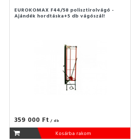
EUROKOMAX F44/58 polisztirolvágó -
Ajándék hordtáska+5 db vágószál!
359 000 Ft
/ db
Kosárba rakom