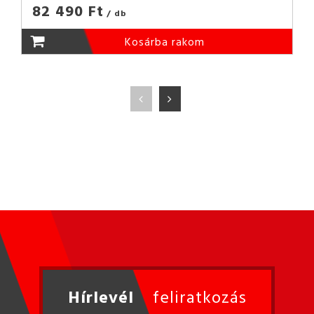
82 490 Ft
/ db
Kosárba rakom
Hírlevél
feliratkozás