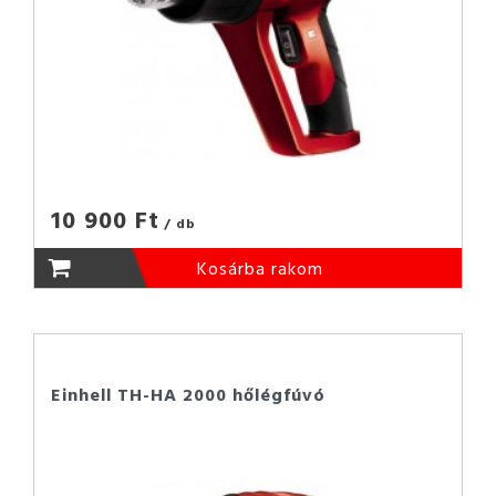
10 900 Ft
/ db
Kosárba rakom
Einhell TH-HA 2000 hőlégfúvó