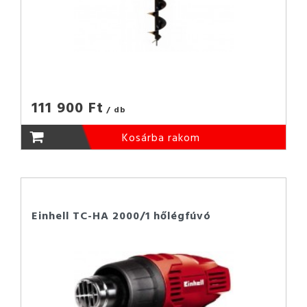
111 900 Ft
/ db
Kosárba rakom
Einhell TC-HA 2000/1 hőlégfúvó