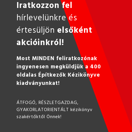
Iratkozzon fel
hírlevelünkre és
értesüljön
elsőként
akcióinkról!
Most MINDEN feliratkozónak
ingyenesen megküldjük a 400
oldalas Építkezők Kézikönyve
kiadványunkat!
ÁTFOGÓ, RÉSZLETGAZDAG,
GYAKORLATORIENTÁLT kézikönyv
szakértőktől Önnek!