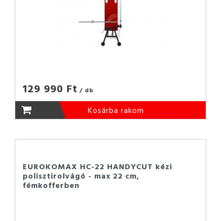
129 990 Ft
/ db
Kosárba rakom
EUROKOMAX HC-22 HANDYCUT kézi
polisztirolvágó - max 22 cm,
fémkofferben