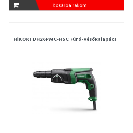
Kosárba rakom
HiKOKI DH26PMC-HSC Fúró-vésőkalapács