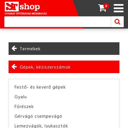
0
Termékek
Gépek, kéziszerszámok
Festő- és keverő gépek
Gyalu
Fűrészek
Gérvágó csempevágó
Lemezvágók, lyukasztók