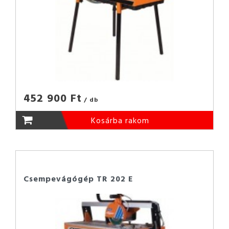
452 900 Ft
/ db
Kosárba rakom
Csempevágógép TR 202 E