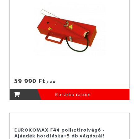
59 990 Ft
/ db
Kosárba rakom
EUROKOMAX F44 polisztirolvágó -
Ajándék hordtáska+5 db vágószál!