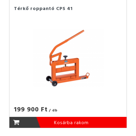
Térkő roppantó CPS 41
199 900 Ft
/ db
Kosárba rakom