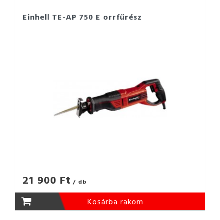
Einhell TE-AP 750 E orrfűrész
21 900 Ft
/ db
Kosárba rakom