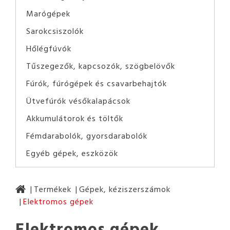
Marógépek
Sarokcsiszolók
Hőlégfúvók
Tűszegezők, kapcsozók, szögbelövők
Fúrók, fúrógépek és csavarbehajtók
Ütvefúrók vésőkalapácsok
Akkumulátorok és töltők
Fémdarabolók, gyorsdarabolók
Egyéb gépek, eszközök
Termékek
Gépek, kéziszerszámok
Elektromos gépek
Elektromos gépek