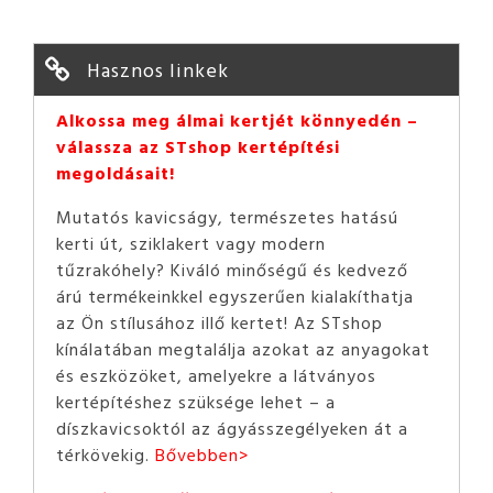
Hasznos linkek
Alkossa meg álmai kertjét könnyedén –
válassza az STshop kertépítési
megoldásait!
Mutatós kavicságy, természetes hatású
kerti út, sziklakert vagy modern
tűzrakóhely? Kiváló minőségű és kedvező
árú termékeinkkel egyszerűen kialakíthatja
az Ön stílusához illő kertet! Az STshop
kínálatában megtalálja azokat az anyagokat
és eszközöket, amelyekre a látványos
kertépítéshez szüksége lehet – a
díszkavicsoktól az ágyásszegélyeken át a
térkövekig.
Bővebben>