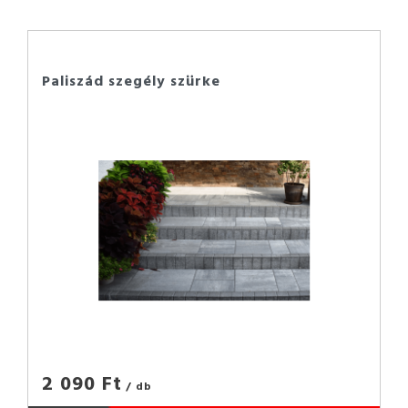
Paliszád szegély szürke
2 090 Ft
/ db