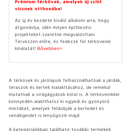
Prémium térkövek, amelyek új színt
visznek otthonába!
Az új év kezdete kiváló alkalom arra, hogy
átgondolja, idén milyen építkezési
projekteket szeretne megvalósítani.
Tervezzen előre, és fedezze fel térköveink
kínálatát!
Bővebben>
A térkövek és járólapok felhasználhatóak a járdák,
teraszok és kertek kialakításához, de remekül
mutatnak a virágágyások körül is. A térköveinkkel
könnyedén alakíthatsz ki egyedi és gyönyörű
mintákat, amelyek feldobják a kertedet és
vendégeidet is lenyűgözik majd.
A kategóriánkban található további termékek