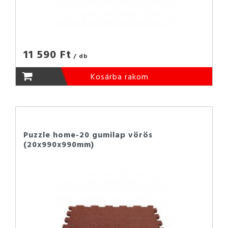
11 590 Ft
/ db
Kosárba rakom
Puzzle home-20 gumilap vörös
(20x990x990mm)