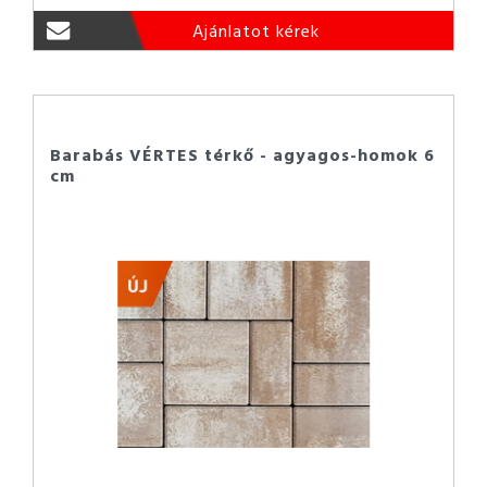
Ajánlatot kérek
Barabás VÉRTES térkő - agyagos-homok 6
cm