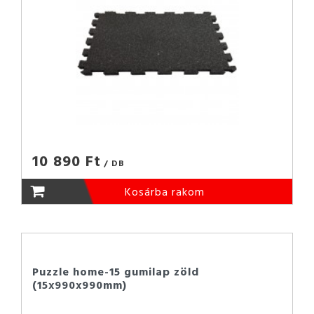
10 890 Ft
/ DB
Kosárba rakom
Puzzle home-15 gumilap zöld
(15x990x990mm)