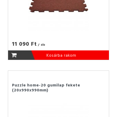
11 090 Ft
/ db
Kosárba rakom
Puzzle home-20 gumilap fekete
(20x990x990mm)