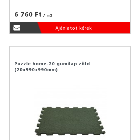
6 760 Ft
/ m2
Ajánlatot kérek
Puzzle home-20 gumilap zöld
(20x990x990mm)