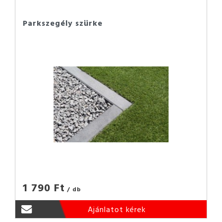
Parkszegély szürke
1 790 Ft
/ db
Ajánlatot kérek