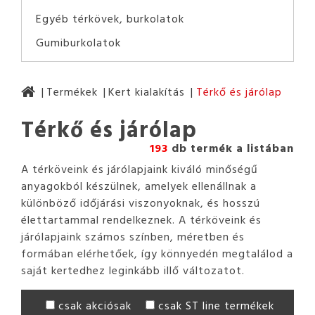
Egyéb térkövek, burkolatok
Gumiburkolatok
Termékek
Kert kialakítás
Térkő és járólap
Térkő és járólap
193
db termék a listában
A térköveink és járólapjaink kiváló minőségű
anyagokból készülnek, amelyek ellenállnak a
különböző időjárási viszonyoknak, és hosszú
élettartammal rendelkeznek. A térköveink és
járólapjaink számos színben, méretben és
formában elérhetőek, így könnyedén megtalálod a
saját kertedhez leginkább illő változatot.
csak akciósak
csak ST line termékek