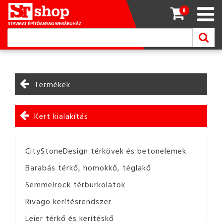
0
Termékek
Kert kialakítás
CityStoneDesign térkövek és betonelemek
Barabás térkő, homokkő, téglakő
Semmelrock térburkolatok
Rivago kerítésrendszer
Leier térkő és kerítéskő