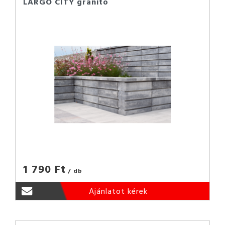
LARGO CITY granito
1 790 Ft
/ db
Ajánlatot kérek