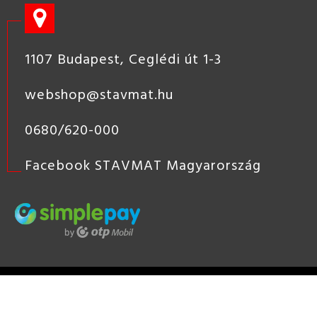
1107 Budapest, Ceglédi út 1-3
webshop@stavmat.hu
0680/620-000
Facebook STAVMAT Magyarország
STAVMAT
STSHOP
2019 COPYRIGHT - STAVMAT KÖZÉP-
EURÓPAI ÉPÍTŐANYAG KERESKEDÉS, ÉPÍTŐANYAG KERESKEDŐ
HÁLÓZAT, TÜZÉP