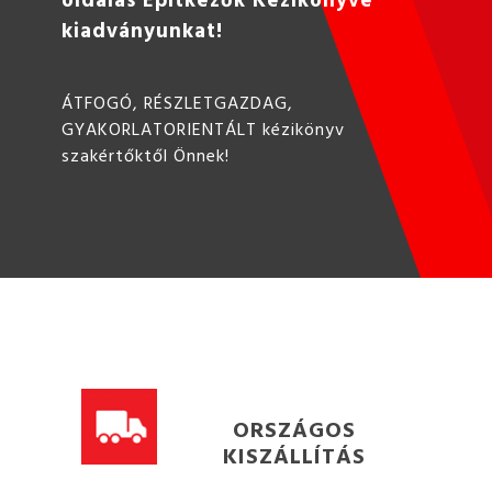
kiadványunkat!
ÁTFOGÓ, RÉSZLETGAZDAG,
GYAKORLATORIENTÁLT kézikönyv
szakértőktől Önnek!
ORSZÁGOS
KISZÁLLÍTÁS