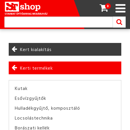
0
Kert kialakítás
Kerti termékek
Kutak
Esővízgyűjtők
Hulladékgyűjtő, komposztáló
Locsolástechnika
Borászati kellék