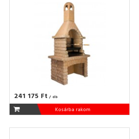
241 175 Ft
/ db
Kosárba rakom