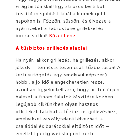
virágtartóinkkal! Egy stílusos kerti kút
frissítő megoldást kínál a legmelegebb
napokon is. Főzzön, süssön, és élvezze a
nyári ízeket a Fabrostone grillekkel és
bográcsokkal!
Bővebben>
A tűzbiztos grillezés alapjai
Ha nyár, akkor grillezés, ha grillezés, akkor
jókedv – természetesen csak tűzbiztosan! A
kerti sütögetés egy rendkívül népszerű
hobbi, a jó idő elengedhetetlen része,
azonban figyelni kell arra, hogy ne történjen
baleset a finom falatok készítése közben.
Legújabb cikkünkben olyan hasznos
ötleteket találhat a tűzbiztos grillezéshez,
amelyekkel veszélytelenül élvezheti a
családdal és barátokkal eltöltött időt –
emellett pedig webshopunk kerti