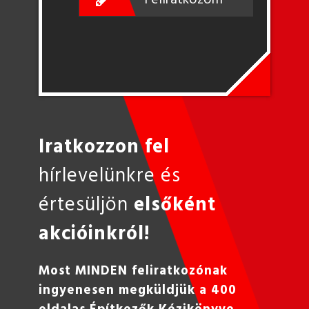
Iratkozzon fel
hírlevelünkre és
értesüljön
elsőként
akcióinkról!
Most MINDEN feliratkozónak
ingyenesen megküldjük a 400
oldalas Építkezők Kézikönyve