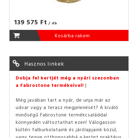
139 575 Ft
/ db
Kosárba rakom
Hasznos linkek
Dobja fel kertjét még a nyári szezonban
a Fabrostone termékeivel!
Még javában tart a nyár, de unja már az
udvar vagy a terasz megjelenését? A kiváló
minőségű Fabrostone termékcsaláddal
könnyedén változtathat ezen! Válogasson
kültéri falburkolataink és járólapjaink közül,
vagy tegye otthonosabbá a kertet praktikus