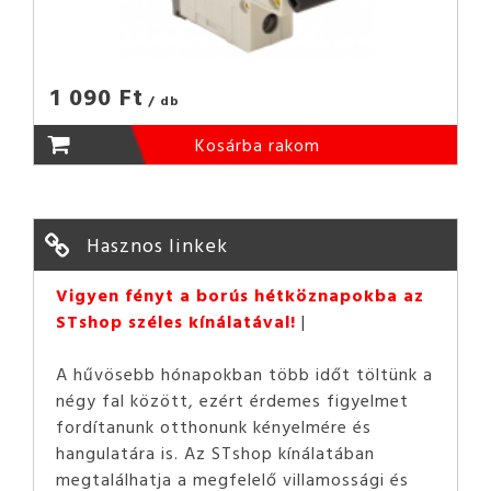
1 090 Ft
/ db
Kosárba rakom
Hasznos linkek
Vigyen fényt a borús hétköznapokba az
STshop széles kínálatával!
A hűvösebb hónapokban több időt töltünk a
négy fal között, ezért érdemes figyelmet
fordítanunk otthonunk kényelmére és
hangulatára is. Az STshop kínálatában
megtalálhatja a megfelelő villamossági és