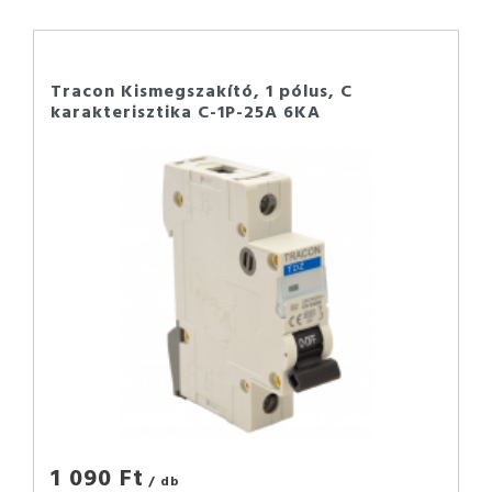
Tracon Kismegszakító, 1 pólus, C
karakterisztika C-1P-25A 6KA
1 090 Ft
/ db