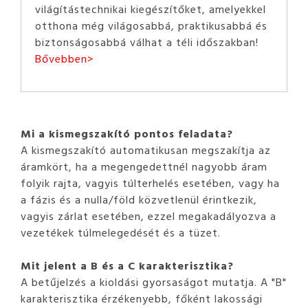
világítástechnikai kiegészítőket, amelyekkel
otthona még világosabbá, praktikusabbá és
biztonságosabbá válhat a téli időszakban!
Bővebben>
Mi a kismegszakító pontos feladata?
A kismegszakító automatikusan megszakítja az
áramkört, ha a megengedettnél nagyobb áram
folyik rajta, vagyis túlterhelés esetében, vagy ha
a fázis és a nulla/föld közvetlenül érintkezik,
vagyis zárlat esetében, ezzel megakadályozva a
vezetékek túlmelegedését és a tüzet.
Mit jelent a B és a C karakterisztika?
A betűjelzés a kioldási gyorsaságot mutatja. A "B"
karakterisztika érzékenyebb, főként lakossági