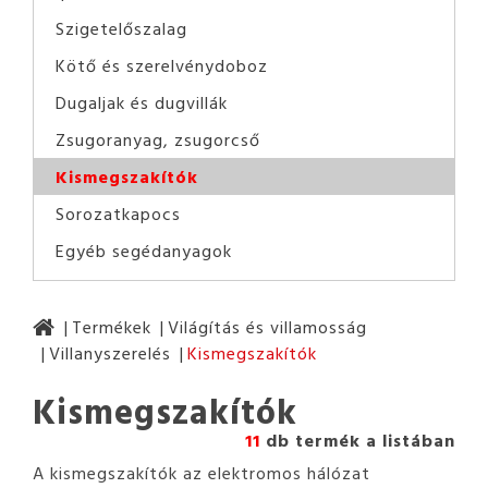
Szigetelőszalag
Kötő és szerelvénydoboz
Dugaljak és dugvillák
Zsugoranyag, zsugorcső
Kismegszakítók
Sorozatkapocs
Egyéb segédanyagok
Termékek
Világítás és villamosság
Villanyszerelés
Kismegszakítók
Kismegszakítók
11
db termék a listában
A kismegszakítók az elektromos hálózat