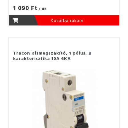
1 090 Ft
/ db
Kosárba rakom
Tracon Kismegszakító, 1 pólus, B
karakterisztika 10A 6KA