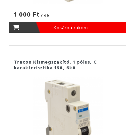
1 000 Ft
/ db
Kosárba rakom
Tracon Kismegszakító, 1 pólus, C
karakterisztika 16A, 6kA