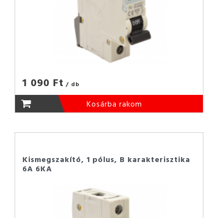
1 090 Ft
/ db
Kosárba rakom
Kismegszakító, 1 pólus, B karakterisztika
6A 6KA