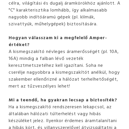
célra, világítási és dugalj áramkörökhöz ajánlott. A
"C" karakterisztika lomhább, így alkalmasabb
nagyobb indítóáramú gépek (pl. klímák,
szivattyúk, műhelygépek) biztosítására.
Hogyan válasszam ki a megfelelő Amper-
értéket?
A kismegszakító névleges áramerősségét (pl. 10A,
16A) mindig a falban lévő vezeték
keresztmetszetéhez kell igazítani. Soha ne
cserélje nagyobbra a kismegszakítót anélkül, hogy
szakember ellenőrizné a hálózat terhelhetőségét,
mert az tűzveszélyes lehet!
Mi a teendő, ha gyakran lecsap a biztosíték?
Ha a kismegszakító rendszeresen lekapcsol, az
általában hálózati túlterhelést vagy hibás
készüléket jelez. Ilyenkor érdemes áramtalanítani
a hibás kört, és villanyszerelővel átvizsgáltatni a