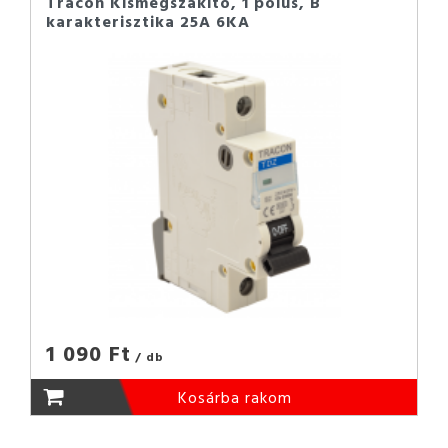
Tracon Kismegszakító, 1 pólus, B
karakterisztika 25A 6KA
1 090 Ft
/ db
Kosárba rakom