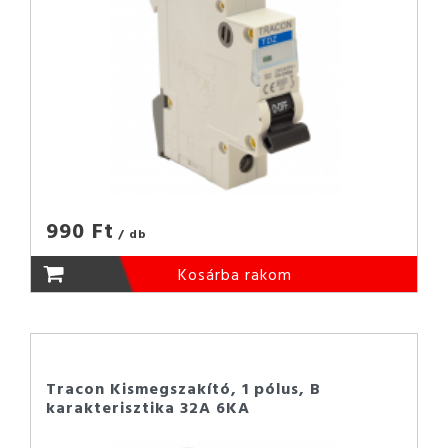
990 Ft
/ db
Kosárba rakom
Tracon Kismegszakító, 1 pólus, B
karakterisztika 32A 6KA