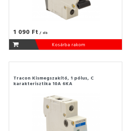
1 090 Ft
/ db
Kosárba rakom
Tracon Kismegszakító, 1 pólus, C
karakterisztika 10A 6KA