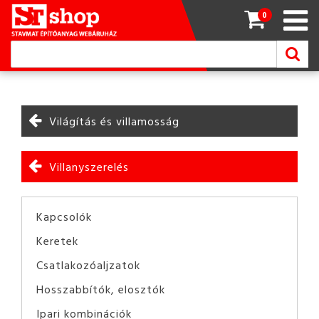
0
Világítás és villamosság
Villanyszerelés
Kapcsolók
Keretek
Csatlakozóaljzatok
Hosszabbítók, elosztók
Ipari kombinációk