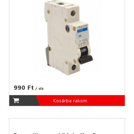
990 Ft
/ db
Kosárba rakom