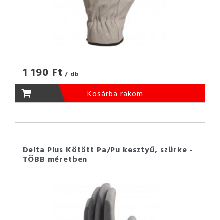
1 190 Ft
/ db
Kosárba rakom
Delta Plus Kötött Pa/Pu kesztyű, szürke -
TÖBB méretben