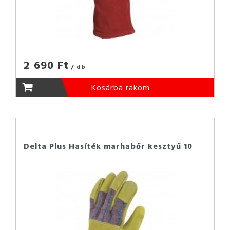
2 690 Ft
/ db
Kosárba rakom
Delta Plus Hasíték marhabőr kesztyű 10