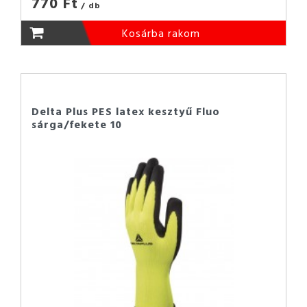
770 Ft
/ db
Kosárba rakom
Delta Plus PES latex kesztyű Fluo
sárga/fekete 10