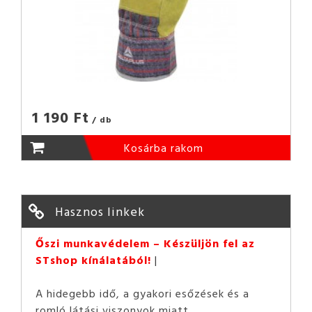
1 190 Ft
/ db
Kosárba rakom
Hasznos linkek
Őszi munkavédelem – Készüljön fel az
STshop kínálatából!
A hidegebb idő, a gyakori esőzések és a
romló látási viszonyok miatt