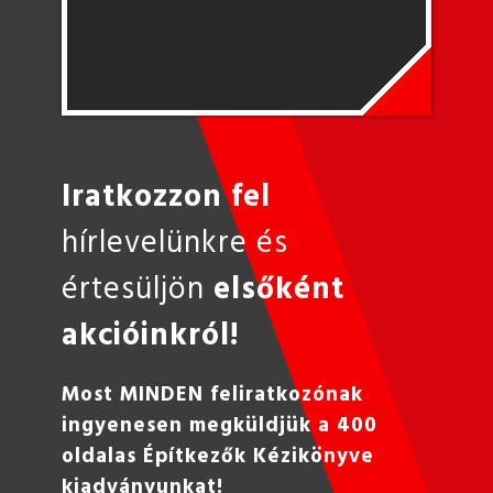
Iratkozzon fel
hírlevelünkre és
értesüljön
elsőként
akcióinkról!
Most MINDEN feliratkozónak
ingyenesen megküldjük a 400
oldalas Építkezők Kézikönyve
kiadványunkat!