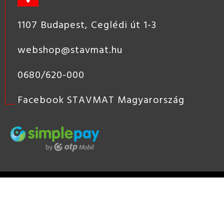
1107 Budapest, Ceglédi út 1-3
webshop@stavmat.hu
0680/620-000
Facebook STAVMAT Magyarország
STAVMAT
STSHOP
2019 COPYRIGHT - STAVMAT KÖZÉP-
EURÓPAI ÉPÍTŐANYAG KERESKEDÉS, ÉPÍTŐANYAG KERESKEDŐ
HÁLÓZAT, TÜZÉP
KÉSZÍTETTE:
NEOSOFT