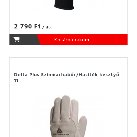
2 790 Ft
/ db
Kosárba rakom
Delta Plus Színmarhabőr/Hasíték kesztyű
11