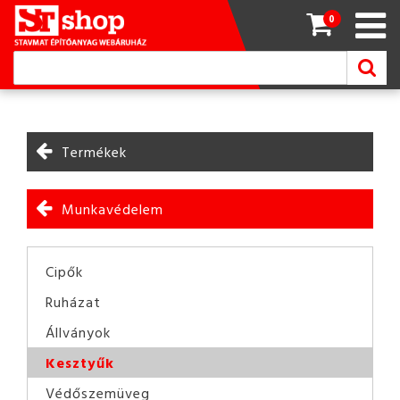
0
Termékek
Munkavédelem
Cipők
Ruházat
Állványok
Kesztyűk
Védőszemüveg