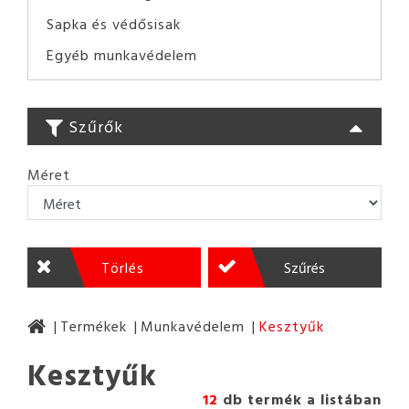
Sapka és védősisak
Egyéb munkavédelem
Szűrők
Méret
Törlés
Szűrés
Termékek
Munkavédelem
Kesztyűk
Kesztyűk
12
db termék a listában