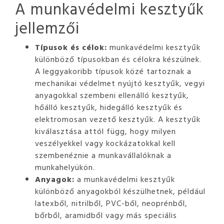
A munkavédelmi kesztyűk
jellemzői
Típusok és célok:
munkavédelmi kesztyűk
különböző típusokban és célokra készülnek.
A leggyakoribb típusok közé tartoznak a
mechanikai védelmet nyújtó kesztyűk, vegyi
anyagokkal szembeni ellenálló kesztyűk,
hőálló kesztyűk, hidegálló kesztyűk és
elektromosan vezető kesztyűk. A kesztyűk
kiválasztása attól függ, hogy milyen
veszélyekkel vagy kockázatokkal kell
szembenéznie a munkavállalóknak a
munkahelyükön.
Anyagok:
a munkavédelmi kesztyűk
különböző anyagokból készülhetnek, például
latexből, nitrilből, PVC-ből, neoprénből,
bőrből, aramidből vagy más speciális