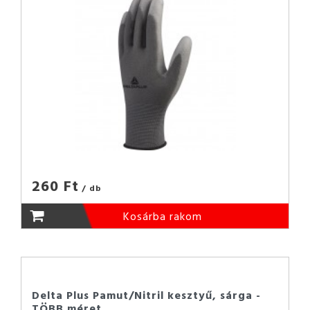
260 Ft
/ db
Kosárba rakom
Delta Plus Pamut/Nitril kesztyű, sárga -
TÖBB méret