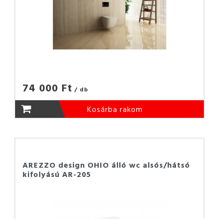
74 000 Ft
/ db
Kosárba rakom
AREZZO design OHIO álló wc alsós/hátsó
kifolyású AR-205