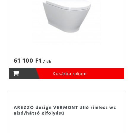
61 100 Ft
/ db
Kosárba rakom
AREZZO design VERMONT álló rimless wc
alsó/hátsó kifolyású