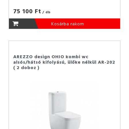
75 100 Ft
/ db
Kosárba rakom
AREZZO design OHIO kombi wc
alsós/hátsó kifolyású, ülőke nélkül AR-202
( 2 doboz )