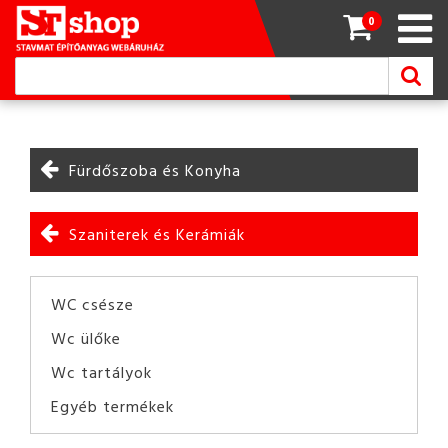
0
Fürdőszoba és Konyha
Szaniterek és Kerámiák
WC csésze
Wc ülőke
Wc tartályok
Egyéb termékek