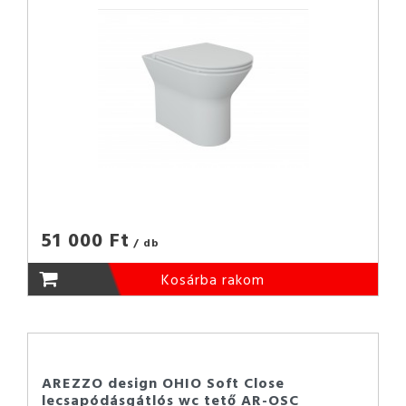
51 000 Ft
/ db
Kosárba rakom
AREZZO design OHIO Soft Close
lecsapódásgátlós wc tető AR-OSC