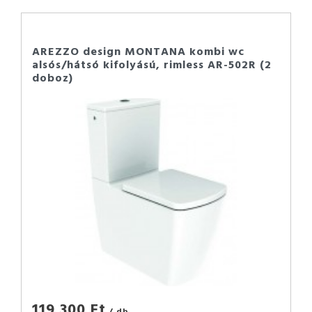
AREZZO design MONTANA kombi wc
alsós/hátsó kifolyású, rimless AR-502R (2
doboz)
119 300 Ft
/ db