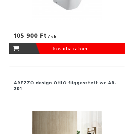
105 900 Ft
/ db
Kosárba rakom
AREZZO design OHIO függesztett wc AR-
201