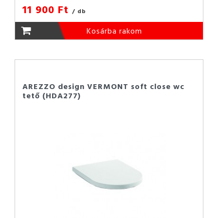
11 900 Ft
/ db
Kosárba rakom
AREZZO design VERMONT soft close wc
tető (HDA277)