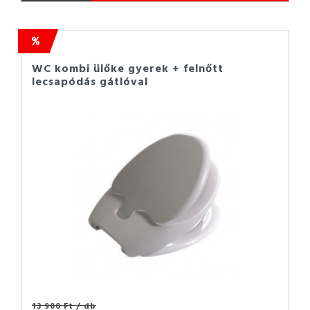
WC kombi ülőke gyerek + felnőtt
lecsapódás gátlóval
13 900 Ft
/ db