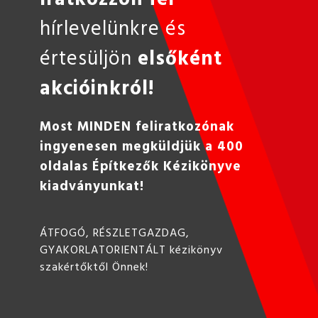
hírlevelünkre és
értesüljön
elsőként
akcióinkról!
Most MINDEN feliratkozónak
ingyenesen megküldjük a 400
oldalas Építkezők Kézikönyve
kiadványunkat!
ÁTFOGÓ, RÉSZLETGAZDAG,
GYAKORLATORIENTÁLT kézikönyv
szakértőktől Önnek!