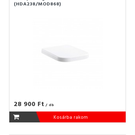
(HDA238/MOD868)
28 900 Ft
/ db
Kosárba rakom