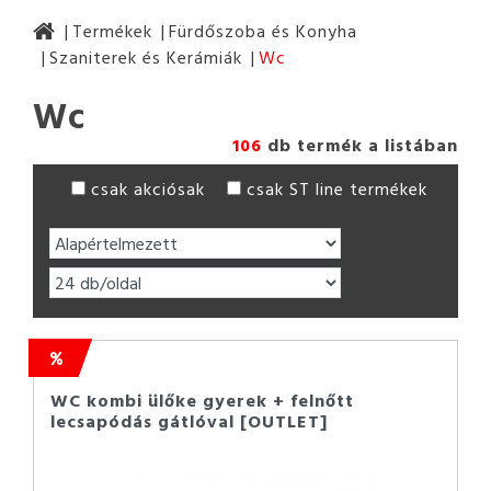
Termékek
Fürdőszoba és Konyha
Szaniterek és Kerámiák
Wc
Wc
106
db termék a listában
csak akciósak
csak ST line termékek
WC kombi ülőke gyerek + felnőtt
lecsapódás gátlóval [OUTLET]