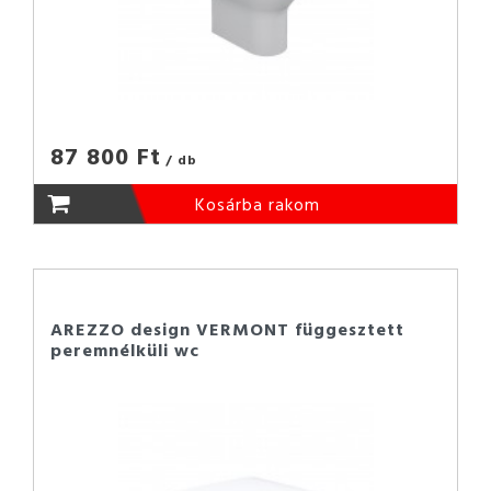
87 800 Ft
/ db
Kosárba rakom
AREZZO design VERMONT függesztett
peremnélküli wc