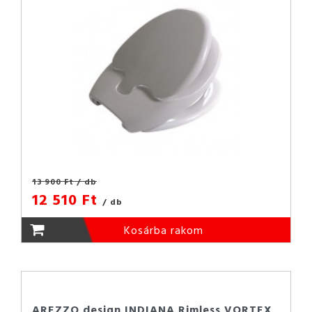
13 900 Ft
/ db
12 510 Ft
/ db
Kosárba rakom
AREZZO design INDIANA Rimless VORTEX