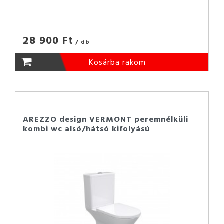
28 900 Ft
/ db
Kosárba rakom
AREZZO design VERMONT peremnélküli
kombi wc alsó/hátsó kifolyású