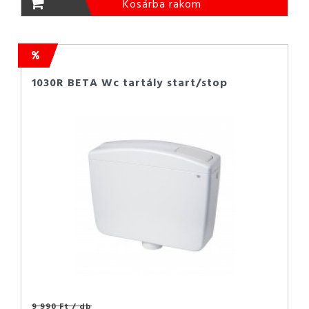
Kosárba rakom
1030R BETA Wc tartály start/stop
9 990 Ft
/ db