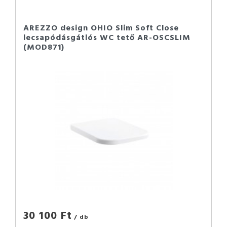
AREZZO design OHIO Slim Soft Close
lecsapódásgátlós WC tető AR-OSCSLIM
(MOD871)
30 100 Ft
/ db