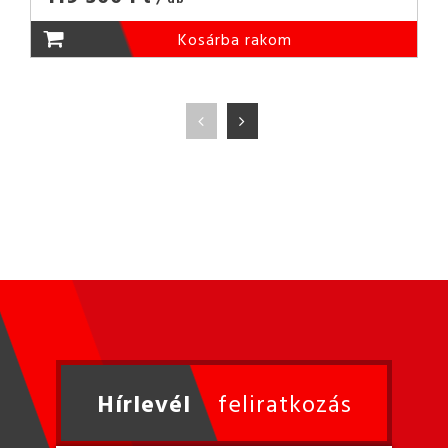
Kosárba rakom
Hírlevél
feliratkozás