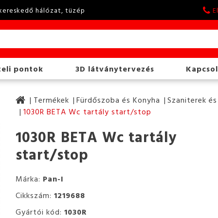
kereskedő hálózat, tüzép
E
eli pontok
3D látványtervezés
Kapcsol
Termékek
Fürdőszoba és Konyha
Szaniterek és
1030R BETA Wc tartály start/stop
1030R BETA Wc tartály
start/stop
Márka:
Pan-I
Cikkszám:
1219688
Gyártói kód:
1030R