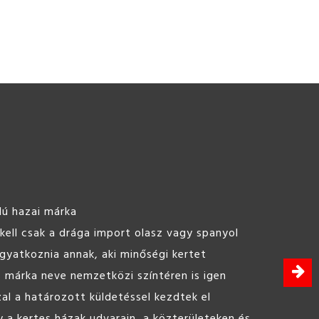
ST line Hobbybeton 25kg
Könnyen bedolgozható, felhasználásra kész beton,
barkács célokra.