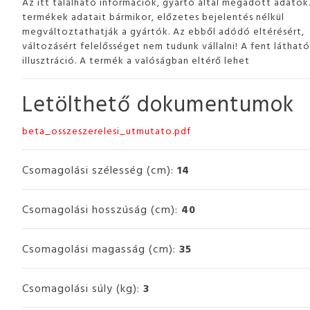
Az itt található információk, gyártó által megadott adatok
termékek adatait bármikor, előzetes bejelentés nélkül
megváltoztathatják a gyártók. Az ebből adódó eltérésért,
változásért felelősséget nem tudunk vállalni! A fent láthat
illusztráció. A termék a valóságban eltérő lehet
Letölthető dokumentumok
beta_osszeszerelesi_utmutato.pdf
Csomagolási szélesség (cm):
14
Csomagolási hosszúság (cm):
40
Csomagolási magasság (cm):
35
Csomagolási súly (kg):
3