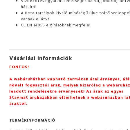
Vízbekötés egyaránt lehetséges balról, jobbról, illetv
hátulról
A Beta tartályok kiváló minőségű Blue töltő szeleppe
vannak ellátva
CE EN 14055 előírásoknak megfelel
Vásárlási információk
FONTOS!
A webáruházban kapható termékek árai érvényes, áfá
növelt fogyasztói árak, melyek kizárólag a webáruhá
leadott rendelésekre érvényesek! Az árak az egyes
Stavmat áruházakban eltérhetnek a webáruházban lá
áraktól.
TERMÉKINFORMÁCIÓ