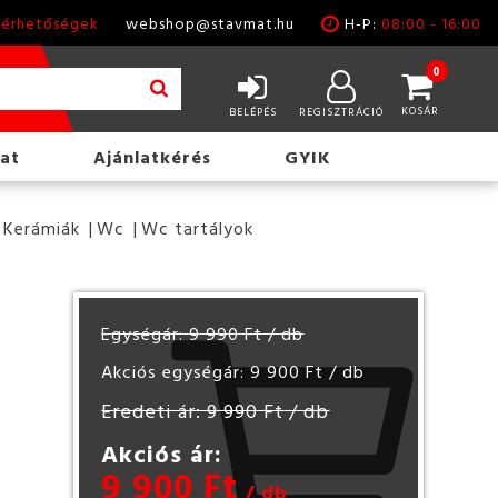
lérhetőségek
webshop@stavmat.hu
H-P:
08:00 - 16:00
0
KOSÁR
BELÉPÉS
REGISZTRÁCIÓ
at
Ajánlatkérés
GYIK
 Kerámiák
Wc
Wc tartályok
Egységár: 9 990 Ft
/ db
Akciós egységár: 9 900 Ft
/ db
Eredeti ár: 9 990 Ft
/ db
Akciós ár:
9 900 Ft
/ db