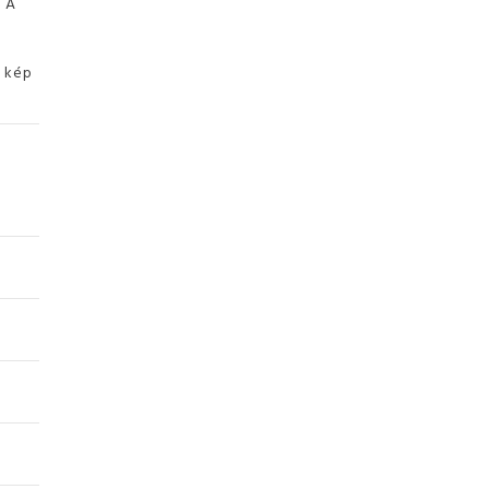
. A
ó kép