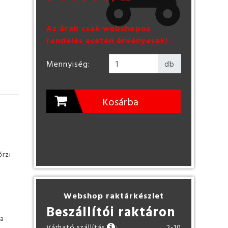
Az árak csak webshopos
rendelés esetén érvényesek!
Mennyiség:
db
Kosárba
őrzi
Webshop raktárkészlet
Beszállítói raktáron
sa
Várható szállítás
:
2-10