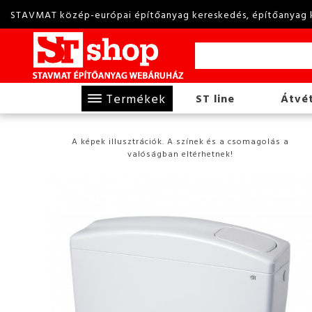
STAVMAT közép-európai építőanyag kereskedés, építőanyag 
Termékek
ST line
Átvét
A képek illusztrációk. A színek és a csomagolás a
valóságban eltérhetnek!