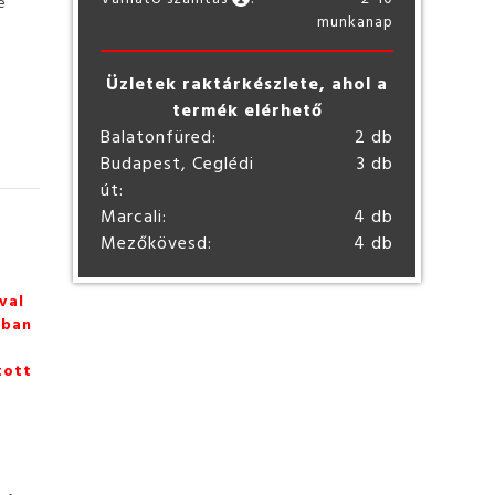
e
munkanap
l
Üzletek raktárkészlete, ahol a
termék elérhető
Balatonfüred:
2 db
Budapest, Ceglédi
3 db
út:
Marcali:
4 db
Mezőkövesd:
4 db
val
zban
tott