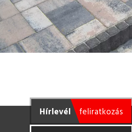
gnézem
Hírlevél
feliratkozás