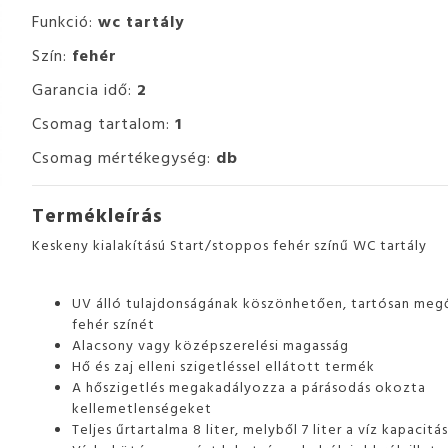
Funkció:
wc tartály
Szín:
fehér
Garancia idő:
2
Csomag tartalom:
1
Csomag mértékegység:
db
Termékleírás
Keskeny kialakítású Start/stoppos fehér színű WC tartály
UV álló tulajdonságának köszönhetően, tartósan meg
fehér színét
Alacsony vagy középszerelési magasság
Hő és zaj elleni szigetléssel ellátott termék
A hőszigetlés megakadályozza a párásodás okozta
kellemetlenségeket
Teljes űrtartalma 8 liter, melyből 7 liter a víz kapacitá