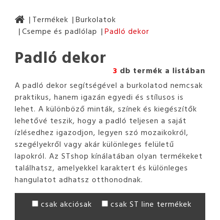
Termékek
Burkolatok
Csempe és padlólap
Padló dekor
Padló dekor
3
db termék a listában
A padló dekor segítségével a burkolatod nemcsak
praktikus, hanem igazán egyedi és stílusos is
lehet. A különböző minták, színek és kiegészítők
lehetővé teszik, hogy a padló teljesen a saját
ízlésedhez igazodjon, legyen szó mozaikokról,
szegélyekről vagy akár különleges felületű
lapokról. Az STshop kínálatában olyan termékeket
találhatsz, amelyekkel karaktert és különleges
hangulatot adhatsz otthonodnak.
csak akciósak
csak ST line termékek