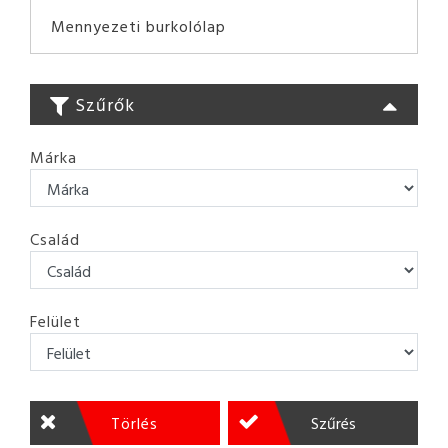
Mennyezeti burkolólap
Szűrők
Márka
Család
Felület
Törlés
Szűrés