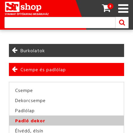
0
Burkolatok
Csempe és padlólap
Csempe
Dekorcsempe
Padlólap
Padló dekor
Élvédő, élsín