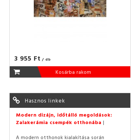
3 955 Ft
/ db
Kosárba rakom
Hasznos linkek
Modern dizájn, időtálló megoldások:
Zalakerámia csempék otthonába
A modern otthonok kialakítása során