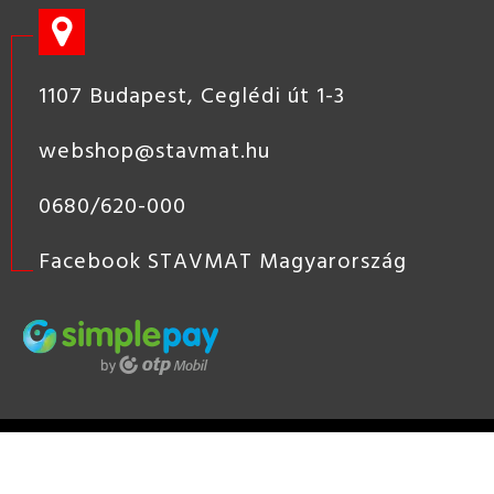
1107 Budapest, Ceglédi út 1-3
webshop@stavmat.hu
0680/620-000
Facebook STAVMAT Magyarország
STAVMAT
STSHOP
2019 COPYRIGHT - STAVMAT KÖZÉP-
EURÓPAI ÉPÍTŐANYAG KERESKEDÉS, ÉPÍTŐANYAG KERESKEDŐ
HÁLÓZAT, TÜZÉP