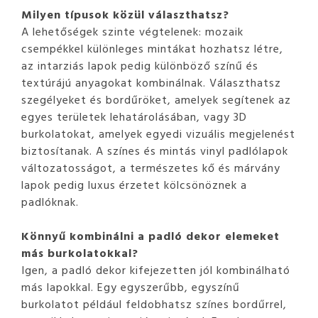
Milyen típusok közül választhatsz?
A lehetőségek szinte végtelenek: mozaik
csempékkel különleges mintákat hozhatsz létre,
az intarziás lapok pedig különböző színű és
textúrájú anyagokat kombinálnak. Választhatsz
szegélyeket és bordűröket, amelyek segítenek az
egyes területek lehatárolásában, vagy 3D
burkolatokat, amelyek egyedi vizuális megjelenést
biztosítanak. A színes és mintás vinyl padlólapok
változatosságot, a természetes kő és márvány
lapok pedig luxus érzetet kölcsönöznek a
padlóknak.
Könnyű kombinálni a padló dekor elemeket
más burkolatokkal?
Igen, a padló dekor kifejezetten jól kombinálható
más lapokkal. Egy egyszerűbb, egyszínű
burkolatot például feldobhatsz színes bordűrrel,