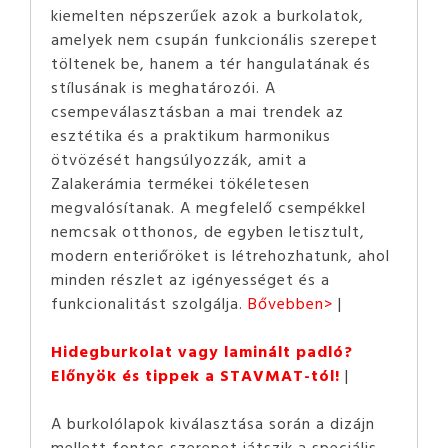
kiemelten népszerűek azok a burkolatok,
amelyek nem csupán funkcionális szerepet
töltenek be, hanem a tér hangulatának és
stílusának is meghatározói. A
csempeválasztásban a mai trendek az
esztétika és a praktikum harmonikus
ötvözését hangsúlyozzák, amit a
Zalakerámia termékei tökéletesen
megvalósítanak. A megfelelő csempékkel
nemcsak otthonos, de egyben letisztult,
modern enteriőröket is létrehozhatunk, ahol
minden részlet az igényességet és a
funkcionalitást szolgálja.
Bővebben>
Hidegburkolat vagy laminált padló?
Előnyök és tippek a STAVMAT-tól!
A burkolólapok kiválasztása során a dizájn
mellett fontos szerepet játszik a speciális