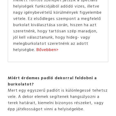
helyiségek funkciójából adódó vizes, illetve
nagy igénybevételű körülmények figyelembe
vétele. Ez elsődleges szempont a megfelelő
burkolat kiválasztása során, hiszen ha azt
szeretnénk, hogy tartósan szép maradjon,
jól kell választanunk, hogy hideg- vagy
melegburkolatot szeretnénk az adott
helyiségbe.
Bővebben>
Miért érdemes padló dekorral feldobni a
burkolatot?
Mert egy egyszerű padlót is különlegessé tehetsz
vele. A dekor elemek segítenek hangsúlyozni a
terek határait, kiemelni bizonyos részeket, vagy
épp játékosságot vinni a helyiségekbe.