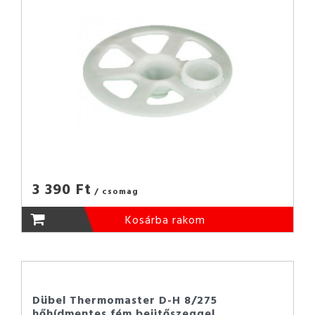
3 390 Ft
/ csomag
Kosárba rakom
Dübel Thermomaster D-H 8/275
hőhídmentes fém beütőszeggel