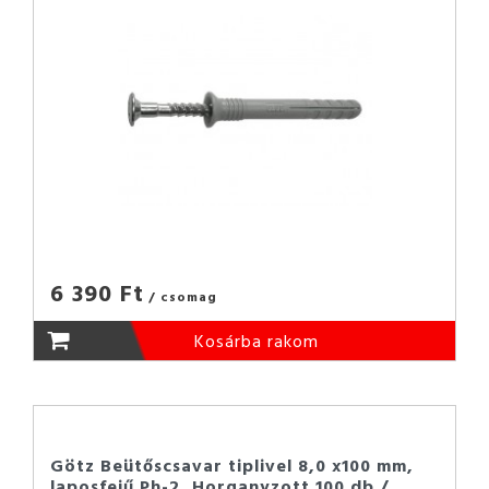
6 390 Ft
/ csomag
Kosárba rakom
Götz Beütőscsavar tiplivel 8,0 x100 mm,
laposfejű Ph-2, Horganyzott 100 db /