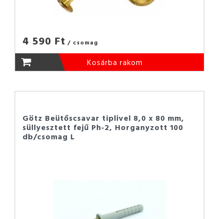
4 590 Ft
/ csomag
Kosárba rakom
Götz Beütőscsavar tiplivel 8,0 x 80 mm,
süllyesztett fejű Ph-2, Horganyzott 100
db/csomag L