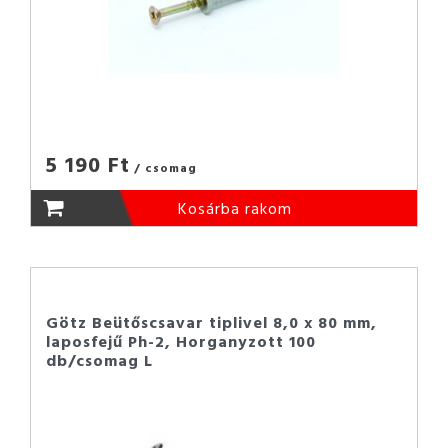
5 190 Ft
/ csomag
Kosárba rakom
Götz Beütőscsavar tiplivel 8,0 x 80 mm,
laposfejű Ph-2, Horganyzott 100
db/csomag L