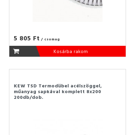
5 805 Ft
/ csomag
Kosárba rakom
KEW TSD Termodübel acélszöggel,
műanyag sapkával komplett 8x200
200db/dob.