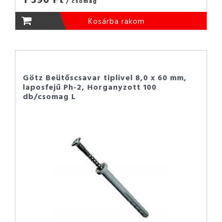
/ csomag
Kosárba rakom
Götz Beütőscsavar tiplivel 8,0 x 60 mm,
laposfejű Ph-2, Horganyzott 100
db/csomag L