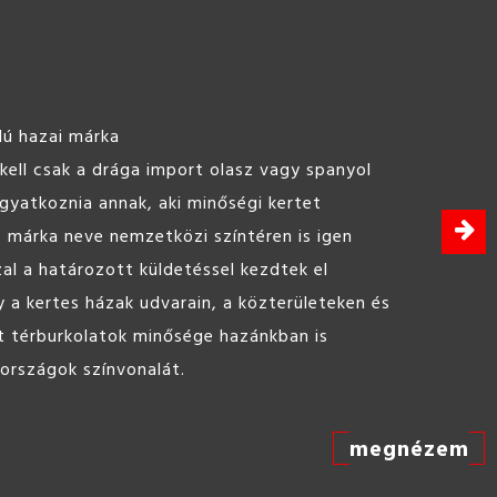
ine Hobbybeton 25kg
 bedolgozható, felhasználásra kész beton,
célokra.
megnézem