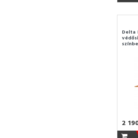
Delta 
védősi
színb
2 19