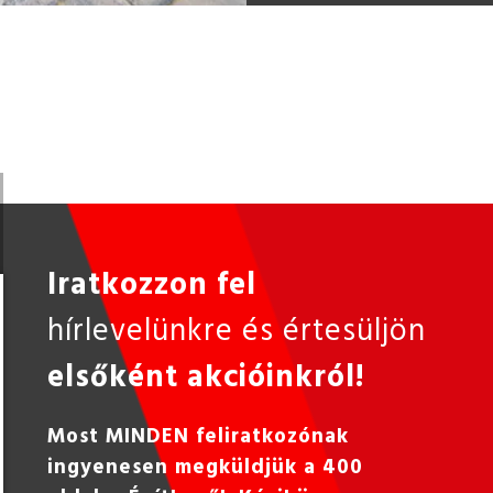
Iratkozzon fel
hírlevelünkre és értesüljön
elsőként akcióinkról!
Most MINDEN feliratkozónak
ingyenesen megküldjük a 400