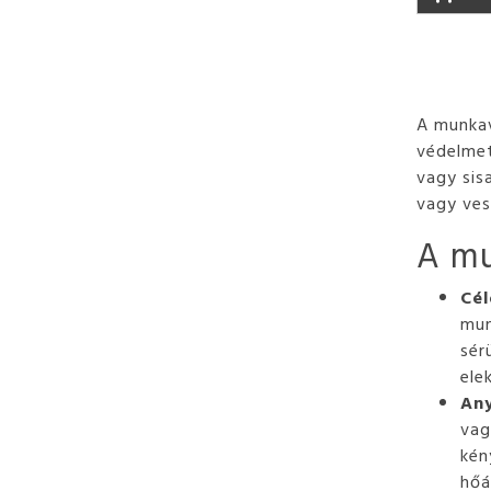
A munkav
védelmet
vagy sis
vagy ves
A mu
Cél
mun
sér
ele
Any
vag
kén
hőá