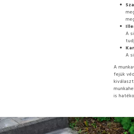
Sza
meg
meg
Ill
A s
tudj
Kar
A s
A munkav
fejük vé
kiválasz
munkahel
is haték