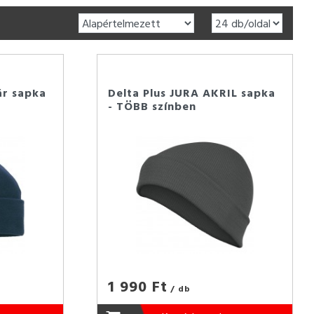
ár sapka
Delta Plus JURA AKRIL sapka
- TÖBB színben
1 990 Ft
/ db