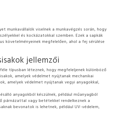
yet munkavállalók viselnek a munkavégzés során, hogy
szélyekkel és kockázatokkal szemben. Ezek a sapkák
us követelményeinek megfelelően, ahol a fej sérülése
isakok jellemzői
éle típusban léteznek, hogy megfeleljenek különböző
sisakok, amelyek védelmet nyújtanak mechanikai
anok, amelyek védelmet nyújtanak vegyi anyagokkal,
ésálló anyagokból készülnek, például műanyagból
ső párnázattal vagy betétekkel rendelkeznek a
isaknak bevonatok is lehetnek, például UV-védelem,