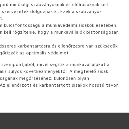
orú minőségi szabványoknak és előírásoknak kell
 szervezetek dolgoznak ki. Ezek a szabványok
t.
em kulcsfontosságú a munkavédelmi sisakok esetében.
en kell rögzítenie, hogy a munkavállalók biztonságosan
szeres karbantartásra és ellenőrzésre van szükségük.
egőrizzék az optimális védelmet.
szempontjából, mivel segítik a munkavállalókat a
iális súlyos következményektől. A megfelelő sisak
onságának megőrzéséhez, különösen olyan
 Az ellenőrzött és karbantartott sisakok hosszú távon