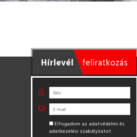
Hírlevél
feliratkozás
Elfogadom az adatvédelmi és
adatkezelési szabályzatot