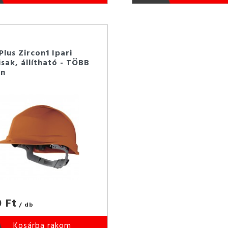
Plus Zircon1 Ipari
sak, állítható - TÖBB
en
0 Ft
/ db
Kosárba rakom