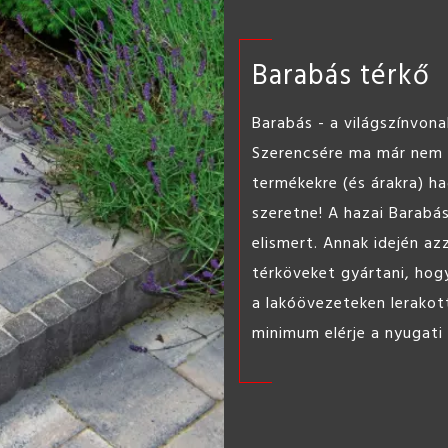
ST l
Könnyen
barkács 