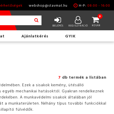
lérhetőségek
webshop@stavmat.hu
H-P:
08:00 - 16:00
0
KOSÁR
BELÉPÉS
REGISZTRÁCIÓ
at
Ajánlatkérés
GYIK
7
db termék a listában
édelmében. Ezek a sisakok kemény, ütésálló
és egyéb mechanikai hatásoktól. Gyakran rendelkeznek
érdekében. A munkavédelmi sisakok általában jól
át a munkaterületen. Néhány típus további funkciókkal
llapító fülvédők.