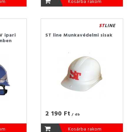
kom
Kosárba rakom
ST
LINE
 ipari
ST line Munkavédelmi sisak
ínben
2 190 Ft
/ db
kom
Kosárba rakom