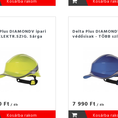
Kosárba rakom
Kosárba ra
 Plus DIAMONDV ipari
Delta Plus DIAMONDV
 ELEKTR.SZIG. Sárga
védősisak - TÖBB sz
0 Ft
7 990 Ft
/ db
/ db
Kosárba rakom
Kosárba ra