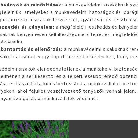
bványok és minősítések:
a munkavédelmi sisakoknak szig
felelniük, amelyeket a munkavédelmi hatóságok és iparági
határozzák a sisakok tervezését, gyártását és tesztelésé
eszkedés és kényelem:
a megfelelő illeszkedés és kényel
isaknak kényelmesen kell illeszkednie a fejre, és megfelelő
ák viselni.
bantartás és ellenőrzés:
a munkavédelmi sisakoknak rend
isakoknak sérült vagy kopott részeit cserélni kell, hogy m
édelmi sisakok elengedhetetlenek a munkahelyi biztonság 
delmében a sérülésektől és a fejsérülésekből eredő potenc
tása és használata kulcsfontosságú a munkavállalók bizt
yeken, ahol fejüket veszélyeztető tényezők vannak jelen.
onyan szolgálják a munkavállalók védelmét.