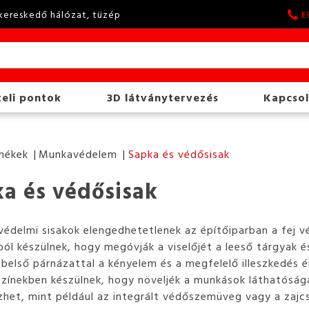
kereskedő hálózat, tüzép
E
eli pontok
3D látványtervezés
Kapcsol
mékek
Munkavédelem
Sapka és védősisak
a és védősisak
édelmi sisakok elengedhetetlenek az építőiparban a fej v
ól készülnek, hogy megóvják a viselőjét a leeső tárgyak 
ó belső párnázattal a kényelem és a megfelelő illeszkedés 
színekben készülnek, hogy növeljék a munkások láthatóság
zhet, mint például az integrált védőszemüveg vagy a zajcsi