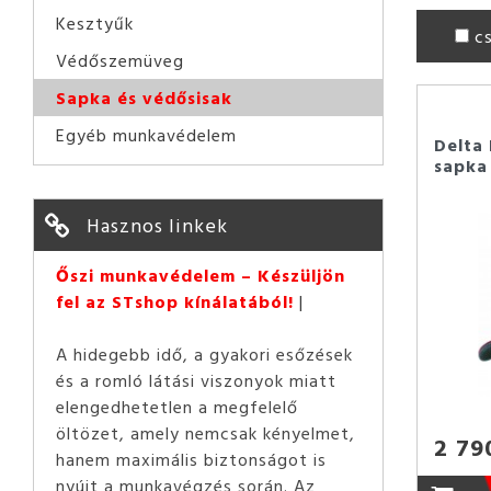
Kesztyűk
c
Védőszemüveg
Sapka és védősisak
Egyéb munkavédelem
Delta
sapka
Hasznos linkek
Őszi munkavédelem – Készüljön
fel az STshop kínálatából!
A hidegebb idő, a gyakori esőzések
és a romló látási viszonyok miatt
elengedhetetlen a megfelelő
öltözet, amely nemcsak kényelmet,
2 79
hanem maximális biztonságot is
nyújt a munkavégzés során. Az