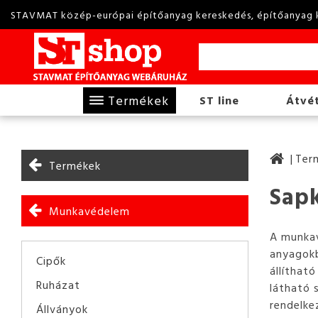
STAVMAT közép-európai építőanyag kereskedés, építőanyag 
Termékek
ST line
Átvét
Ter
Termékek
Sapk
Munkavédelem
A munkav
anyagokb
Cipők
állíthat
Ruházat
látható 
rendelke
Állványok