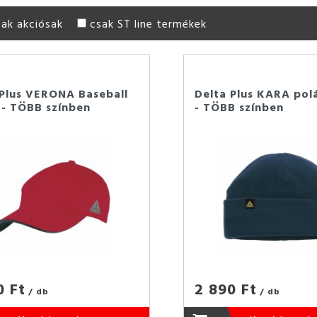
sak akciósak
csak ST line termékek
 Plus VERONA Baseball
Delta Plus KARA pol
 - TÖBB színben
- TÖBB színben
0 Ft
2 890 Ft
/ db
/ db