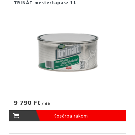
TRINÁT mestertapasz 1 L
9 790 Ft
/ db
Kosárba rakom