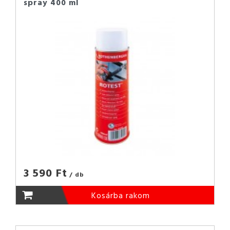
spray 400 ml
3 590 Ft
/ db
Kosárba rakom