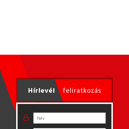
Hírlevél
feliratkozás