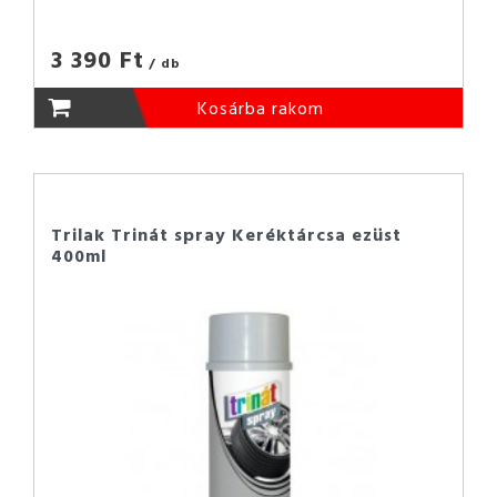
3 390 Ft
/ db
Kosárba rakom
Trilak Trinát spray Keréktárcsa ezüst
400ml