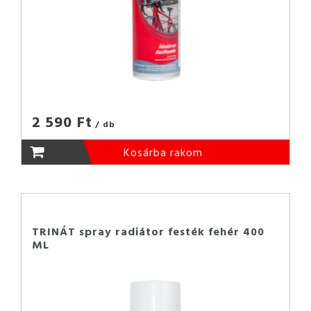
2 590 Ft
/ db
Kosárba rakom
TRINÁT spray radiátor festék fehér 400
ML