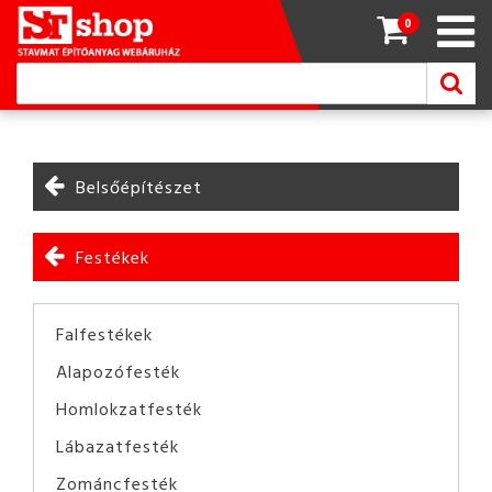
0
Belsőépítészet
Festékek
Falfestékek
Alapozófesték
Homlokzatfesték
Lábazatfesték
Zománcfesték