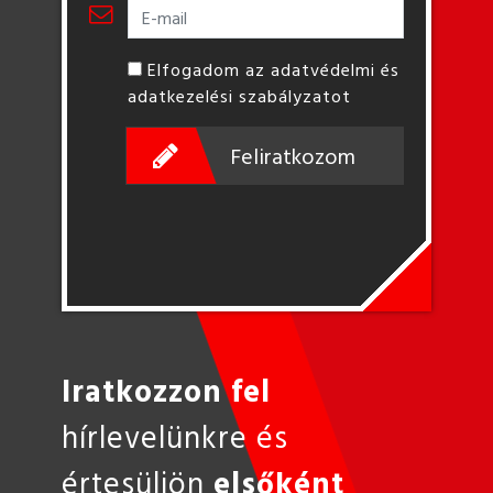
Elfogadom az adatvédelmi és
adatkezelési szabályzatot
Feliratkozom
Iratkozzon fel
hírlevelünkre és
értesüljön
elsőként