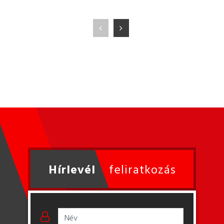
Hírlevél
feliratkozás