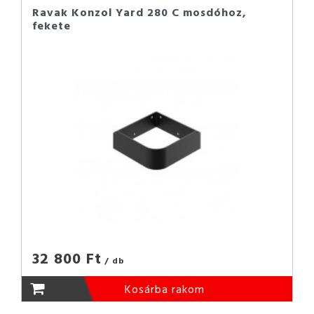
Ravak Konzol Yard 280 C mosdóhoz,
fekete
32 800 Ft
/ db
Kosárba rakom