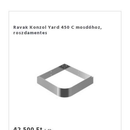
Ravak Konzol Yard 450 C mosdóhoz,
roszdamentes
42 500 Ft
/ db