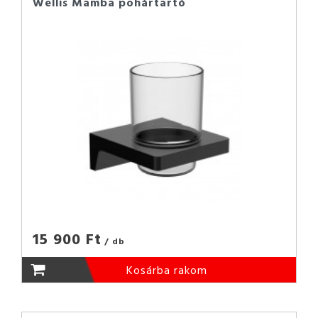
Wellis Mamba pohártartó
15 900 Ft
/ db
Kosárba rakom