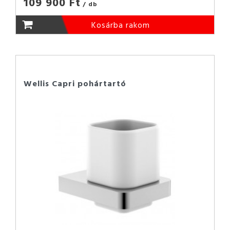
109 900 Ft
/ db
Kosárba rakom
Wellis Capri pohártartó