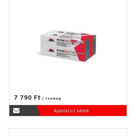
7 790 Ft
/ csomag
Ajánlatot kérek