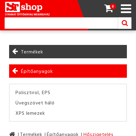
0
Termékek
Építőanyagok
Polisztirol, EPS
Üvegszövet háló
XPS lemezek
Termékek
Építőanyagok
Hőszigetelés