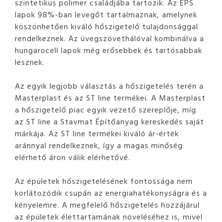
szintetikus polimer családjába tartozik. Az EPS
lapok 98%-ban levegőt tartalmaznak, amelynek
köszönhetően kiváló hőszigetelő tulajdonsággal
rendelkeznek. Az üvegszövethálóval kombinálva a
hungarocell lapok még erősebbek és tartósabbak
lesznek.
Az egyik legjobb választás a hőszigetelés terén a
Masterplast és az ST line termékei. A Masterplast
a hőszigetelő piac egyik vezető szereplője, míg
az ST line a Stavmat Építőanyag kereskedés saját
márkája. Az ST line termékei kiváló ár-érték
aránnyal rendelkeznek, így a magas minőség
elérhető áron válik elérhetővé.
Az épületek hőszigetelésének fontossága nem
korlátozódik csupán az energiahatékonyságra és a
kényelemre. A megfelelő hőszigetelés hozzájárul
az épületek élettartamának növeléséhez is, mivel