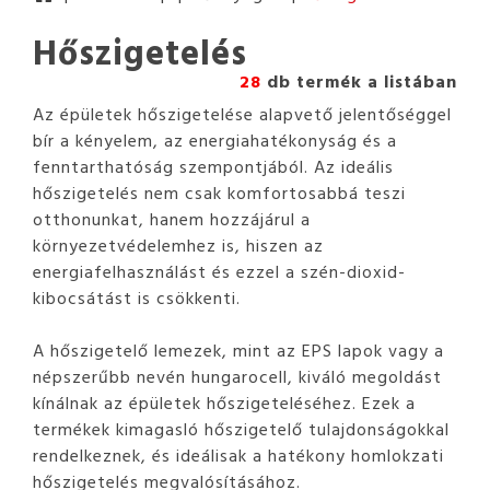
Hőszigetelés
28
db termék a listában
Az épületek hőszigetelése alapvető jelentőséggel
bír a kényelem, az energiahatékonyság és a
fenntarthatóság szempontjából. Az ideális
hőszigetelés nem csak komfortosabbá teszi
otthonunkat, hanem hozzájárul a
környezetvédelemhez is, hiszen az
energiafelhasználást és ezzel a szén-dioxid-
kibocsátást is csökkenti.
A hőszigetelő lemezek, mint az EPS lapok vagy a
népszerűbb nevén hungarocell, kiváló megoldást
kínálnak az épületek hőszigeteléséhez. Ezek a
termékek kimagasló hőszigetelő tulajdonságokkal
rendelkeznek, és ideálisak a hatékony homlokzati
hőszigetelés megvalósításához.