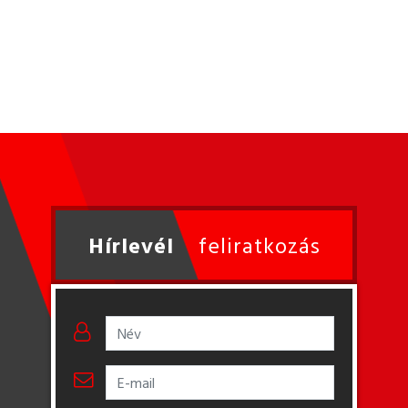
Hírlevél
feliratkozás