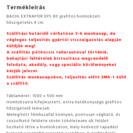
Termékleírás
BACHL EXTRAPOR EPS 80 grafitos homlokzati
hőszigetelés 4 cm
Szállítási határidő várhatóan 3-6 munkanap, de
végleges teljesítés gyártói visszaigazolás alapján
küldjük meg!
A szállítás pótkocsis teherautóval történik,
behajtási feltételek biztosítása megrendelő
feladata, akadály, vagy speciális körülményeket
kérjük jelezni.
Szállítás munkanapokon, teljesítés előtt SMS-t küld
a szállító.
Táblaméret: 1000 x 500 mm
Homlokzatra kifejlesztett, extra hatékonyságú grafitos
hőszigetelő lemezek.
Melegített fémhuzallal könnyen, pontosan vágható, és
csiszolható felülete révén tökéletesen sík felület
hozható létre a homlokzaton, mely kedvező tapadást
biztosít a legtöbb ragasztó esetében. A grafitadalék