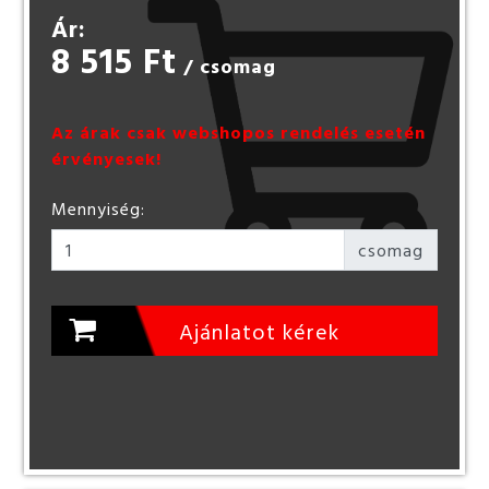
Ár:
8 515 Ft
/ csomag
Az árak csak webshopos rendelés esetén
érvényesek!
Mennyiség:
csomag
Ajánlatot kérek