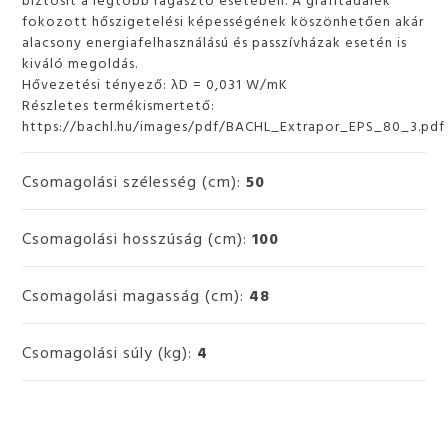
fokozott hőszigetelési képességének köszönhetően akár
alacsony energiafelhasználású és passzívházak esetén is
kiváló megoldás.
Hővezetési tényező: λD = 0,031 W/mK
Részletes termékismertető:
https://bachl.hu/images/pdf/BACHL_Extrapor_EPS_80_3.pdf
Csomagolási szélesség (cm):
50
Csomagolási hosszúság (cm):
100
Csomagolási magasság (cm):
48
Csomagolási súly (kg):
4