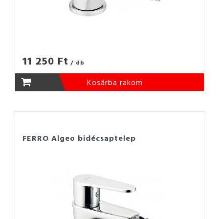
11 250 Ft
/ db
Kosárba rakom
FERRO Algeo bidécsaptelep