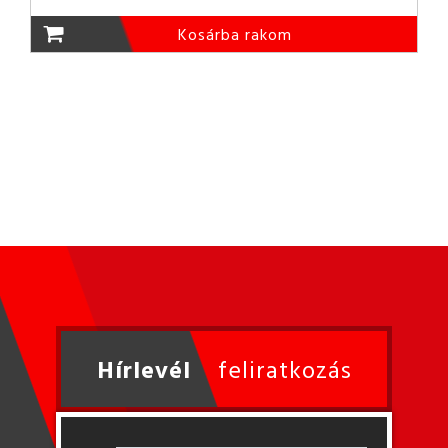
Kosárba rakom
Hírlevél
feliratkozás