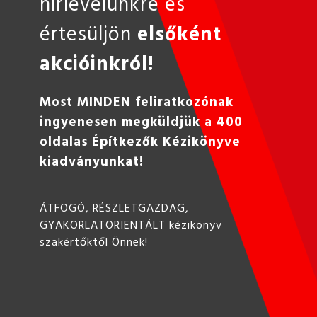
hírlevelünkre és
értesüljön
elsőként
akcióinkról!
Most MINDEN feliratkozónak
ingyenesen megküldjük a 400
oldalas Építkezők Kézikönyve
kiadványunkat!
ÁTFOGÓ, RÉSZLETGAZDAG,
GYAKORLATORIENTÁLT kézikönyv
szakértőktől Önnek!