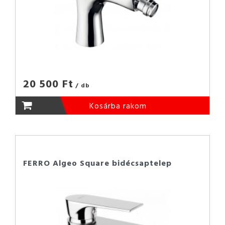
20 500 Ft
/ db
Kosárba rakom
FERRO Algeo Square bidécsaptelep