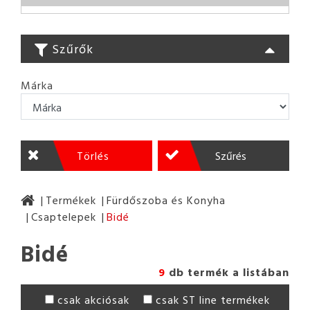
Szűrők
Márka
Törlés
Szűrés
Termékek
Fürdőszoba és Konyha
Csaptelepek
Bidé
Bidé
9
db termék a listában
csak akciósak
csak ST line termékek