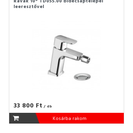
Ravak 10° TD055.00 bidécsaptelepel
leeresztővel
33 800 Ft
/ db
Kosárba rakom