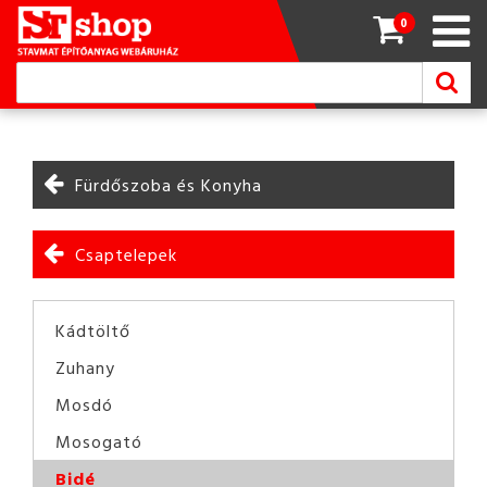
0
Fürdőszoba és Konyha
Csaptelepek
Kádtöltő
Zuhany
Mosdó
Mosogató
Bidé