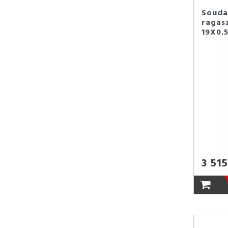
Soudal
ragas
19X0.
3 515