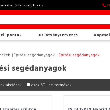
kereskedő hálózat, tüzép
E
eli pontok
3D látványtervezés
Kapcsol
mékek
Építési segédanyagok
Építési segédanyagok
ési segédanyagok
sak akciósak
csak ST line termékek
 Szaniter szilikon
25 ml T-REX Hybrid 