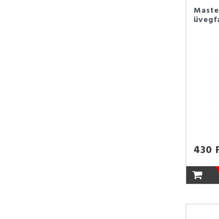
Maste
üvegf
430 