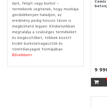
Cemix
épít, felújít vagy burkol –
betonj
termékeink segítenek, hogy munkája
gördülékenyen haladjon, az
eredmény pedig hosszú távon is
megbízható legyen. Kínálatunkban
megtalálja a szükséges termékeket
és kiegészítőket, többek között
kiváló burkolatragasztók és
tömítőanyagok formájában.
Bővebben>
9 99