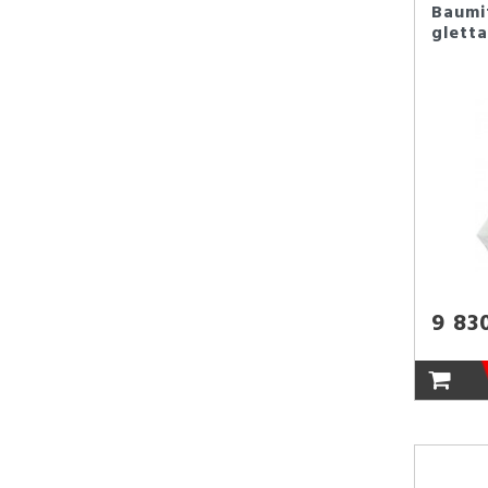
Baumit
glett
9 83