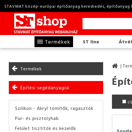
STAVMAT közép-európai építőanyag kereskedés, építőanyag 
Termékek
ST line
Átvét
Ter
Termékek
Épít
Építési segédanyagok
c
Szilikon - Akryl tömítők, ragasztók
Pur- és pisztolyhab
Felület tisztítók és kezelők
Soudal