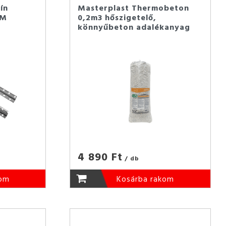
ín
Masterplast Thermobeton
3M
0,2m3 hőszigetelő,
könnyűbeton adalékanyag
4 890 Ft
/ db
kom
Kosárba rakom