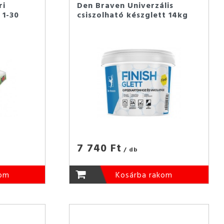
ri
Den Braven Univerzális
 1-30
csiszolható készglett 14kg
7 740 Ft
/ db
kom
Kosárba rakom