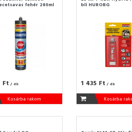
ecetsavas fehér 280ml
bli HUROBG
 Ft
1 435 Ft
/ db
/ db
Kosárba rakom
Kosárba ra