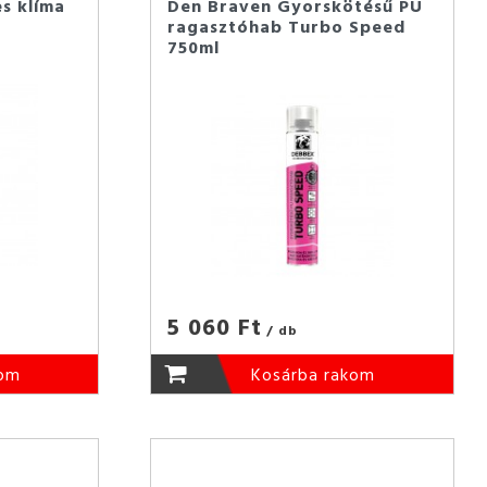
s klíma
Den Braven Gyorskötésű PU
ragasztóhab Turbo Speed
750ml
5 060 Ft
/ db
kom
Kosárba rakom