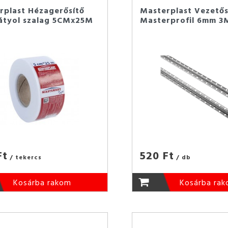
rplast Hézagerősítő
Masterplast Vezetős
átyol szalag 5CMx25M
Masterprofil 6mm 3
Ft
520 Ft
/ tekercs
/ db
Kosárba rakom
Kosárba ra