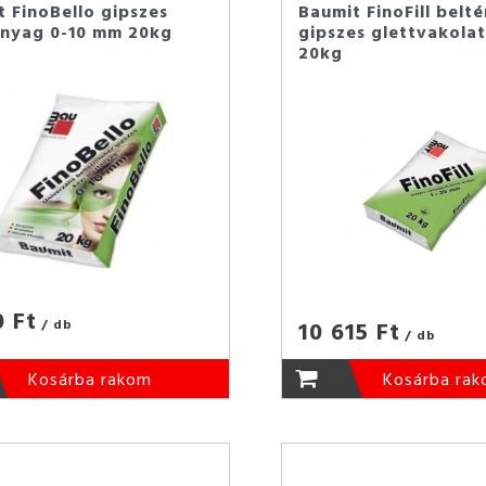
 FinoBello gipszes
Baumit FinoFill belté
anyag 0-10 mm 20kg
gipszes glettvakolat
20kg
0 Ft
10 615 Ft
/ db
/ db
Kosárba rakom
Kosárba ra