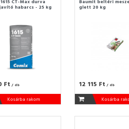
 1615 CT-Max durva
Baumit beltéri mesze
avító habarcs - 25 kg
glett 20 kg
0 Ft
12 115 Ft
/ db
/ db
Kosárba rakom
Kosárba ra