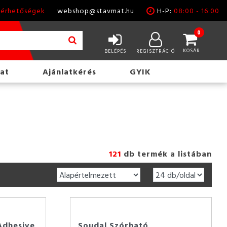
lérhetőségek
webshop@stavmat.hu
H-P:
08:00 - 16:00
0
KOSÁR
BELÉPÉS
REGISZTRÁCIÓ
at
Ajánlatkérés
GYIK
121
db termék a listában
Adhesive
Soudal Szórható