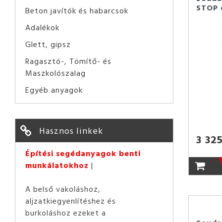
STOP 
Beton javítók és habarcsok
Adalékok
Glett, gipsz
Ragasztó-, Tömítő- és
Maszkolószalag
Egyéb anyagok
Hasznos linkek
3 325
Építési segédanyagok benti
munkálatokhoz
A belső vakoláshoz,
aljzatkiegyenlítéshez és
burkoláshoz ezeket a