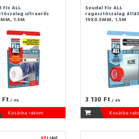
 Fix ALL
Soudal Fix ALL
ztószalag ultraerős
ragasztószalag átlá
5MM, 1.5M
19X0.5MM, 1.5M
 Ft
3 130 Ft
/ db
/ db
Kosárba rakom
Kosárba ra
ST
LINE