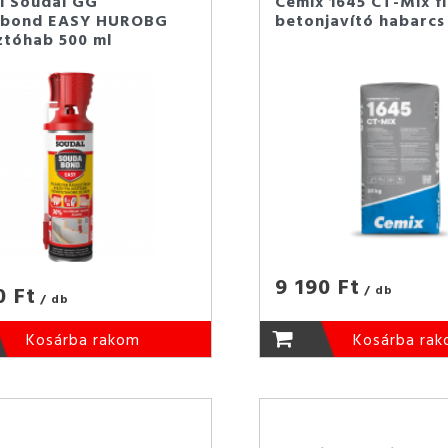
l Soudal GG
Cemix 1645 CT-Mix f
abond EASY HUROBG
betonjavító habarcs 
ztóhab 500 ml
9 190 Ft
0 Ft
/ db
/ db
Kosárba rakom
Kosárba ra