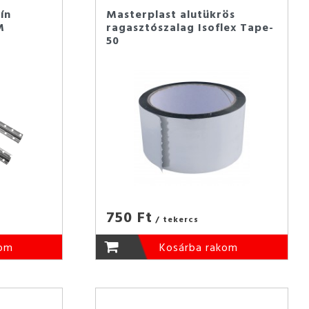
ín
Masterplast alutükrös
M
ragasztószalag Isoflex Tape-
50
750 Ft
/ tekercs
kom
Kosárba rakom