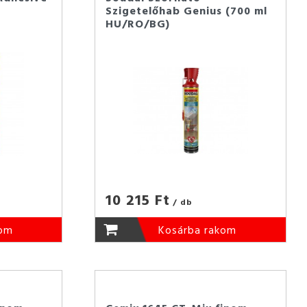
Szigetelőhab Genius (700 ml
HU/RO/BG)
10 215 Ft
/ db
kom
Kosárba rakom