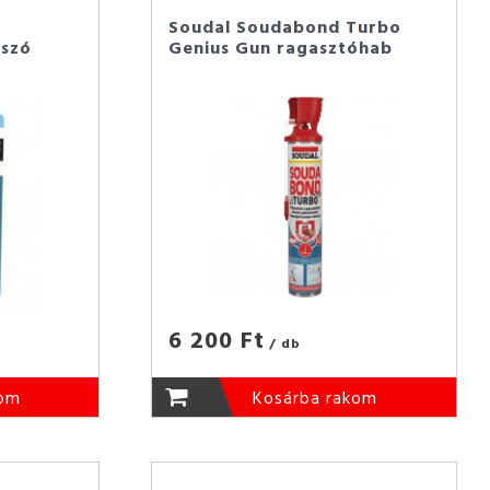
Soudal Soudabond Turbo
tszó
Genius Gun ragasztóhab
6 200 Ft
/ db
kom
Kosárba rakom