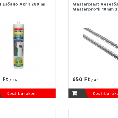
 Esőálló Akril 280 ml
Masterplast Vezetős
Masterprofil 10mm 
5 Ft
650 Ft
/ db
/ db
Kosárba rakom
Kosárba ra