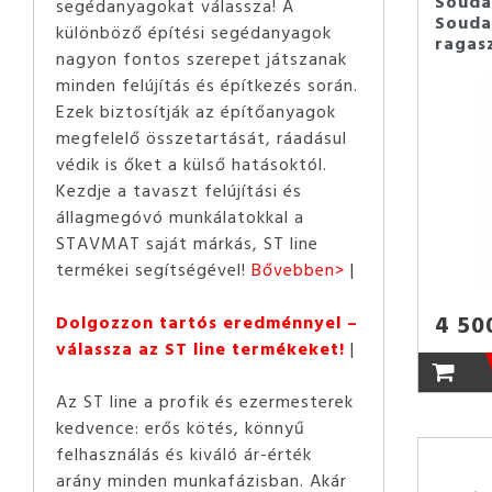
Souda
segédanyagokat válassza! A
Soud
különböző építési segédanyagok
ragas
nagyon fontos szerepet játszanak
minden felújítás és építkezés során.
Ezek biztosítják az építőanyagok
megfelelő összetartását, ráadásul
védik is őket a külső hatásoktól.
Kezdje a tavaszt felújítási és
állagmegóvó munkálatokkal a
STAVMAT saját márkás, ST line
termékei segítségével!
Bővebben>
4 50
Dolgozzon tartós eredménnyel –
válassza az ST line termékeket!
Az ST line a profik és ezermesterek
kedvence: erős kötés, könnyű
felhasználás és kiváló ár-érték
arány minden munkafázisban. Akár