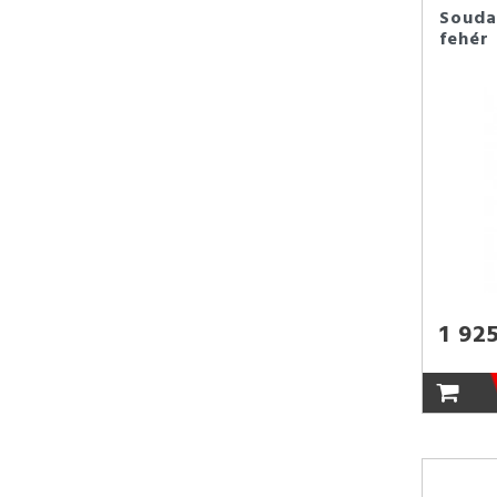
Soudal
fehér
1 92