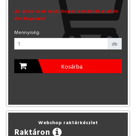
Az árak csak webshopos rendelés esetén
érvényesek!
Mennyiség:
db
Kosárba
Webshop raktárkészlet
Raktáron