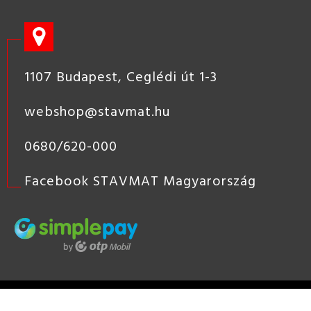
1107 Budapest, Ceglédi út 1-3
webshop@stavmat.hu
0680/620-000
Facebook STAVMAT Magyarország
STAVMAT
STSHOP
2019 COPYRIGHT - STAVMAT KÖZÉP-
EURÓPAI ÉPÍTŐANYAG KERESKEDÉS, ÉPÍTŐANYAG KERESKEDŐ