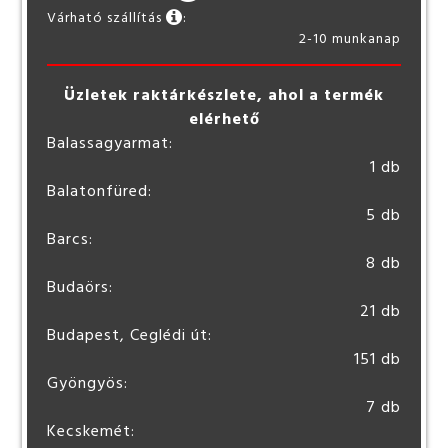
Várható szállítás
:
2-10 munkanap
Üzletek raktárkészlete, ahol a termék
elérhető
Balassagyarmat:
1 db
Balatonfüred:
5 db
Barcs:
8 db
Budaörs:
21 db
Budapest, Ceglédi út:
151 db
Gyöngyös:
7 db
Kecskemét: