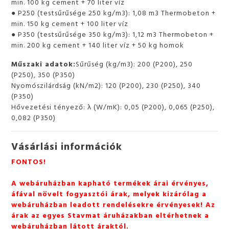
min. 100 kg cement + 70 liter víz
● P250 (testsűrűsége 250 kg/m3): 1,08 m3 Thermobeton +
min. 150 kg cement + 100 liter víz
● P350 (testsűrűsége 350 kg/m3): 1,12 m3 Thermobeton +
min. 200 kg cement + 140 liter víz + 50 kg homok
Műszaki adatok:
Sűrűség (kg/m3): 200 (P200), 250
(P250), 350 (P350)
Nyomószilárdság (kN/m2): 120 (P200), 230 (P250), 340
(P350)
Hővezetési tényező: λ (W/mK): 0,05 (P200), 0,065 (P250),
0,082 (P350)
Vásárlási információk
FONTOS!
A webáruházban kapható termékek árai érvényes,
áfával növelt fogyasztói árak, melyek kizárólag a
webáruházban leadott rendelésekre érvényesek! Az
árak az egyes Stavmat áruházakban eltérhetnek a
webáruházban látott áraktól.