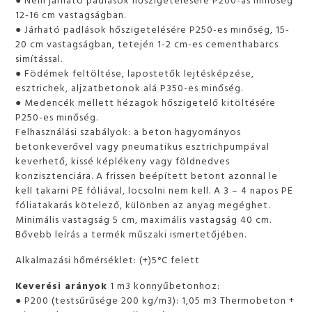
12-16 cm vastagságban.
● Járható padlások hőszigetelésére P250-es minőség, 15-
20 cm vastagságban, tetején 1-2 cm-es cementhabarcs
simítással.
● Födémek feltöltése, lapostetők lejtésképzése,
esztrichek, aljzatbetonok alá P350-es minőség.
● Medencék mellett hézagok hőszigetelő kitöltésére
P250-es minőség.
Felhasználási szabályok: a beton hagyományos
betonkeverővel vagy pneumatikus esztrichpumpával
keverhető, kissé képlékeny vagy földnedves
konzisztenciára. A frissen beépített betont azonnal le
kell takarni PE fóliával, locsolni nem kell. A 3 – 4 napos PE
fóliatakarás kötelező, különben az anyag megéghet.
Minimális vastagság 5 cm, maximális vastagság 40 cm.
Bővebb leírás a termék műszaki ismertetőjében.
Alkalmazási hőmérséklet: (+)5°C felett
Keverési arányok
1 m3 könnyűbetonhoz:
● P200 (testsűrűsége 200 kg/m3): 1,05 m3 Thermobeton +