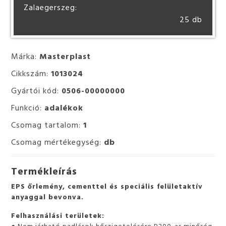
Zalaegerszeg:
25 db
Márka:
Masterplast
Cikkszám:
1013024
Gyártói kód:
0506-00000000
Funkció:
adalékok
Csomag tartalom:
1
Csomag mértékegység:
db
Termékleírás
EPS őrlemény, cementtel és speciális felületaktív
anyaggal bevonva.
Felhasználási területek:
● Nem járható padlások hőszigetelésére P200-as minőség