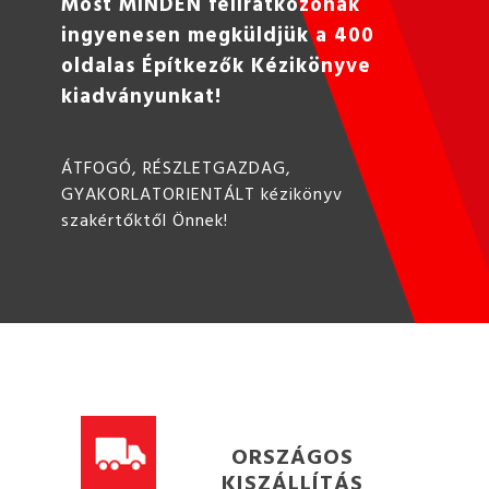
Most MINDEN feliratkozónak
ingyenesen megküldjük a 400
oldalas Építkezők Kézikönyve
kiadványunkat!
ÁTFOGÓ, RÉSZLETGAZDAG,
GYAKORLATORIENTÁLT kézikönyv
szakértőktől Önnek!
ORSZÁGOS
KISZÁLLÍTÁS