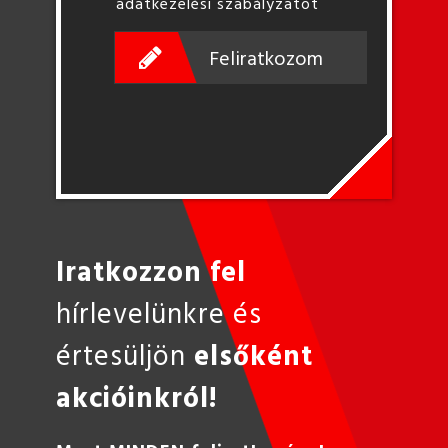
adatkezelési szabályzatot
Feliratkozom
Iratkozzon fel
hírlevelünkre és
értesüljön
elsőként
akcióinkról!