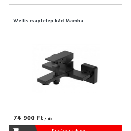
Wellis csaptelep kád Mamba
74 900 Ft
/ db
Kosárba rakom