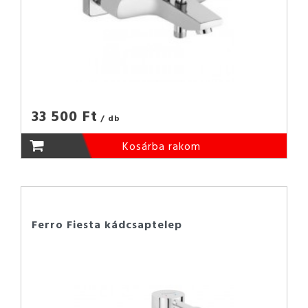
33 500 Ft
/ db
Kosárba rakom
Ferro Fiesta kádcsaptelep