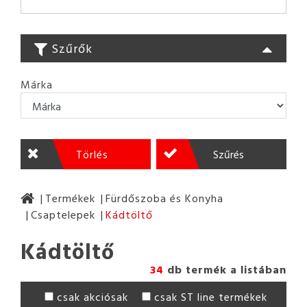
Szűrők
Márka
Törlés
Szűrés
Termékek
Fürdőszoba és Konyha
Csaptelepek
Kádtöltő
Kádtöltő
34
db termék a listában
csak akciósak
csak ST line termékek