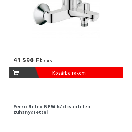
41 590 Ft
/ db
Kosárba rakom
Ferro Retro NEW kádcsaptelep
zuhanyszettel