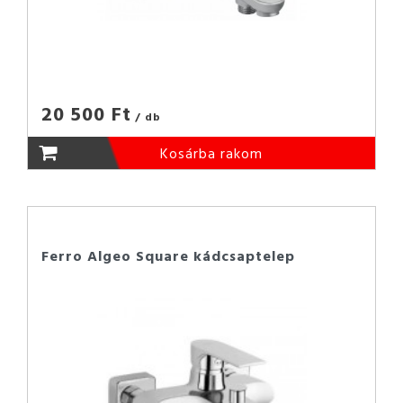
20 500 Ft
/ db
Kosárba rakom
Ferro Algeo Square kádcsaptelep