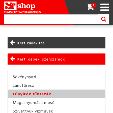
0
Kert kialakítás
Kerti gépek, szerszámok
Sövénynyíró
Láncfűrész
Fűnyírók fűkaszák
Magasnyomású mosó
Szivattyúk vízművek