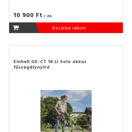
10 900 Ft
/ db
Kosárba rakom
Einhell GE-CT 18 Li Solo akkus
fűszegélynyíró