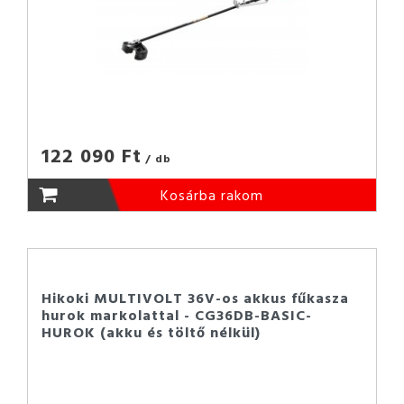
122 090 Ft
/ db
Kosárba rakom
Hikoki MULTIVOLT 36V-os akkus fűkasza
hurok markolattal - CG36DB-BASIC-
HUROK (akku és töltő nélkül)