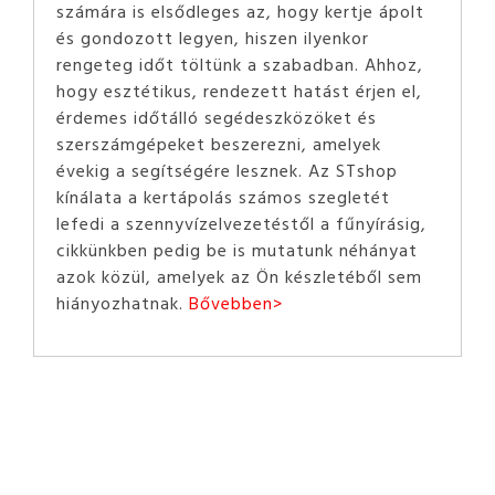
számára is elsődleges az, hogy kertje ápolt
és gondozott legyen, hiszen ilyenkor
rengeteg időt töltünk a szabadban. Ahhoz,
hogy esztétikus, rendezett hatást érjen el,
érdemes időtálló segédeszközöket és
szerszámgépeket beszerezni, amelyek
évekig a segítségére lesznek. Az STshop
kínálata a kertápolás számos szegletét
lefedi a szennyvízelvezetéstől a fűnyírásig,
cikkünkben pedig be is mutatunk néhányat
azok közül, amelyek az Ön készletéből sem
hiányozhatnak.
Bővebben>