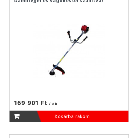
Damilfejjel és vágókéssel szállítva!
169 901 Ft
/ db
Kosárba rakom