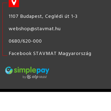
1107 Budapest, Ceglédi út 1-3
webshop@stavmat.hu
0680/620-000
Facebook STAVMAT Magyarország
STAVMAT
STSHOP
2019 COPYRIGHT - STAVMAT KÖZÉP-
EURÓPAI ÉPÍTŐANYAG KERESKEDÉS, ÉPÍTŐANYAG KERESKEDŐ
HÁLÓZAT, TÜZÉP