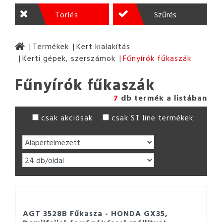
Törlés
Szűrés
Termékek
Kert kialakítás
Kerti gépek, szerszámok
Fűnyírók fűkaszák
Fűnyírók fűkaszák
7
db termék a listában
csak akciósak
csak ST line termékek
AGT 3528B Fűkasza - HONDA GX35,