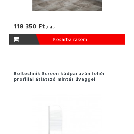
118 350 Ft
/ db
Kosárba rakom
Roltechnik Screen kádparaván fehér
profillal átlátszó mintás üveggel