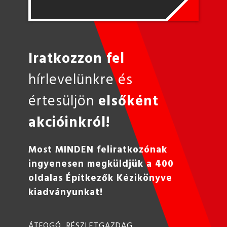
Iratkozzon fel
hírlevelünkre és
értesüljön
elsőként
akcióinkról!
Most MINDEN feliratkozónak
ingyenesen megküldjük a 400
oldalas Építkezők Kézikönyve
kiadványunkat!
ÁTFOGÓ, RÉSZLETGAZDAG,