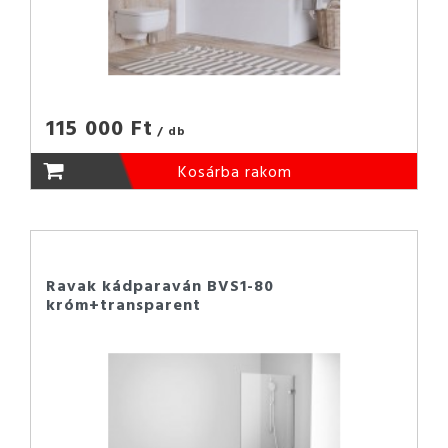
115 000 Ft
/ db
Kosárba rakom
Ravak kádparaván BVS1-80
króm+transparent