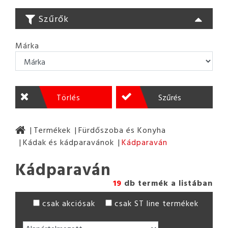
Szűrők
Márka
Törlés
Szűrés
Termékek
Fürdőszoba és Konyha
Kádak és kádparavánok
Kádparaván
Kádparaván
19
db termék a listában
csak akciósak
csak ST line termékek