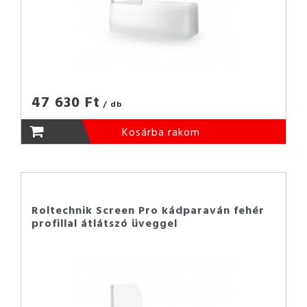
47 630 Ft
/ db
Kosárba rakom
Roltechnik Screen Pro kádparaván fehér
profillal átlátszó üveggel