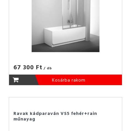
67 300 Ft
/ db
Kosárba rakom
Ravak kádparaván VS5 fehér+rain
műnayag