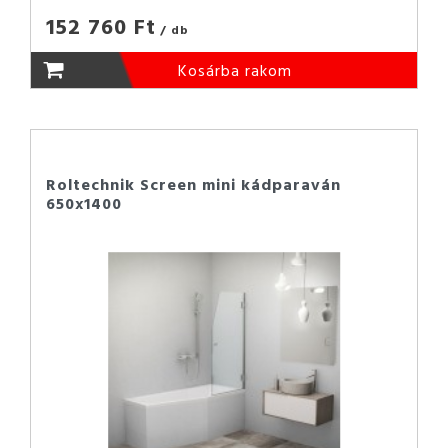
152 760 Ft
/ db
Kosárba rakom
Roltechnik Screen mini kádparaván
650x1400