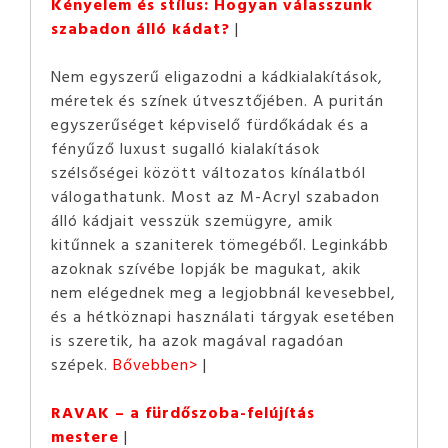
Kényelem és stílus: Hogyan válasszunk
szabadon álló kádat?
Nem egyszerű eligazodni a kádkialakítások,
méretek és színek útvesztőjében. A puritán
egyszerűséget képviselő fürdőkádak és a
fényűző luxust sugalló kialakítások
szélsőségei között változatos kínálatból
válogathatunk. Most az M-Acryl szabadon
álló kádjait vesszük szemügyre, amik
kitűnnek a szaniterek tömegéből. Leginkább
azoknak szívébe lopják be magukat, akik
nem elégednek meg a legjobbnál kevesebbel,
és a hétköznapi használati tárgyak esetében
is szeretik, ha azok magával ragadóan
szépek.
Bővebben>
RAVAK – a fürdőszoba-felújítás
mestere