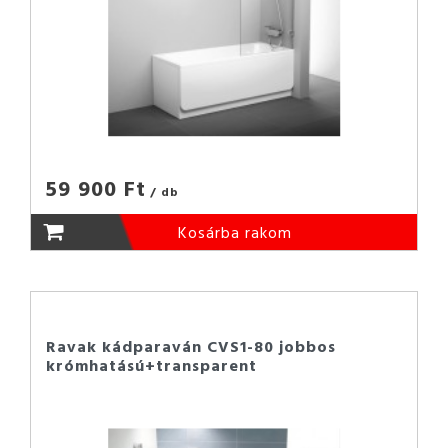
59 900 Ft
/ db
Kosárba rakom
Ravak kádparaván CVS1-80 jobbos
krómhatású+transparent