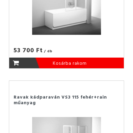
53 700 Ft
/ db
Kosárba rakom
Ravak kádparaván VS3 115 fehér+rain
műanyag