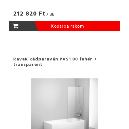
212 820 Ft
/ db
Kosárba rakom
Ravak kádparaván PVS1 80 fehér +
transparent