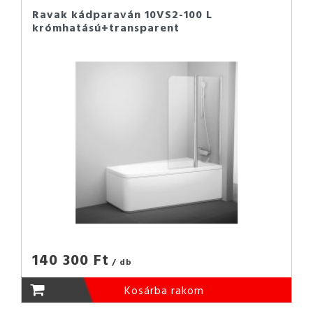
Ravak kádparaván 10VS2-100 L
krómhatású+transparent
140 300 Ft
/ db
Kosárba rakom