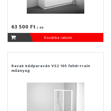
63 500 Ft
/ db
Kosárba rakom
Ravak kádparaván VS2 105 fehér+rain
műanyag