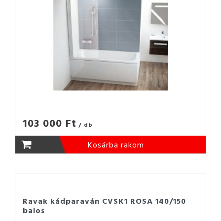
103 000 Ft
/ db
Kosárba rakom
Ravak kádparaván CVSK1 ROSA 140/150
balos