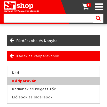
0
Fürdőszoba és Konyha
Kádak és kádparavánok
Kád
Kádparaván
Kádlábak és kiegészítők
Előlapok és oldallapok