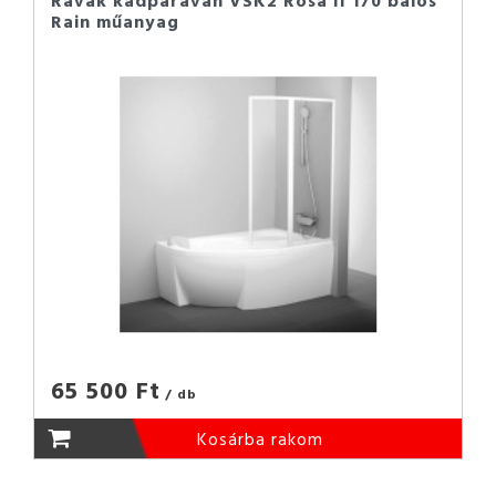
Ravak kádparaván VSK2 Rosa II 170 balos
Rain műanyag
65 500 Ft
/ db
Kosárba rakom