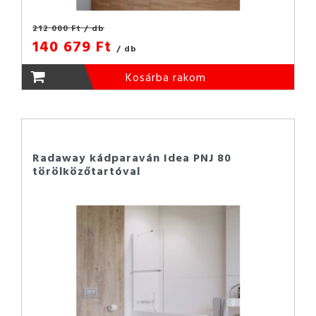
212 000 Ft
/ db
140 679 Ft
/ db
Kosárba rakom
Radaway kádparaván Idea PNJ 80
törölközőtartóval