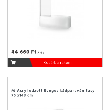
44 660 Ft
/ db
Kosárba rakom
M-Acryl edzett üveges kádparaván Easy
75 x143 cm