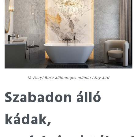
M-Acryl Rose különleges műmárvány kád
Szabadon álló
kádak,