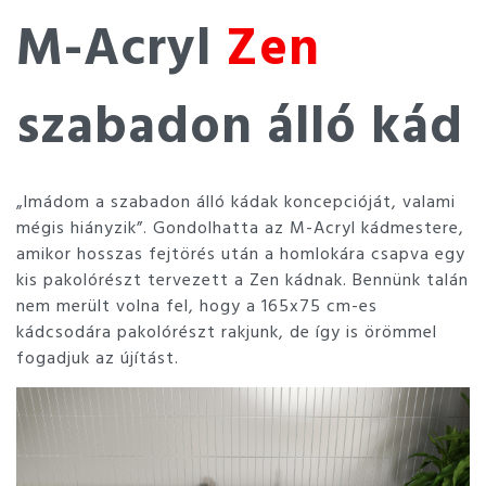
M-Acryl
Zen
szabadon álló kád
„Imádom a szabadon álló kádak koncepcióját, valami
mégis hiányzik”. Gondolhatta az M-Acryl kádmestere,
amikor hosszas fejtörés után a homlokára csapva egy
kis pakolórészt tervezett a Zen kádnak. Bennünk talán
nem merült volna fel, hogy a 165x75 cm-es
kádcsodára pakolórészt rakjunk, de így is örömmel
fogadjuk az újítást.