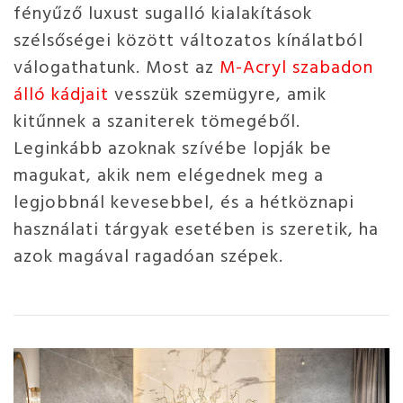
fényűző luxust sugalló kialakítások
szélsőségei között változatos kínálatból
válogathatunk. Most az
M-Acryl szabadon
álló kádjait
vesszük szemügyre, amik
kitűnnek a szaniterek tömegéből.
Leginkább azoknak szívébe lopják be
magukat, akik nem elégednek meg a
legjobbnál kevesebbel, és a hétköznapi
használati tárgyak esetében is szeretik, ha
azok magával ragadóan szépek.