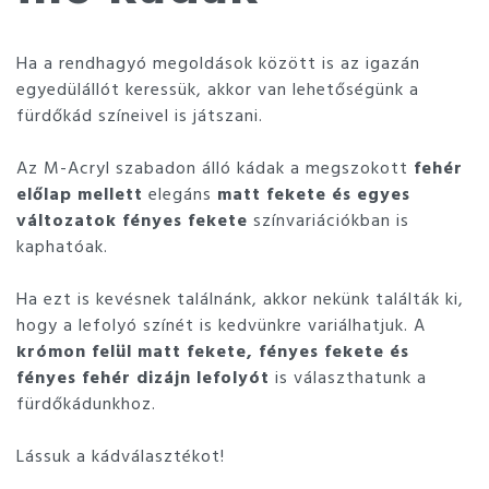
Ha a rendhagyó megoldások között is az igazán
egyedülállót keressük, akkor van lehetőségünk a
fürdőkád színeivel is játszani.
Az M-Acryl szabadon álló kádak a megszokott
fehér
előlap mellett
elegáns
matt fekete és egyes
változatok fényes fekete
színvariációkban is
kaphatóak.
Ha ezt is kevésnek találnánk, akkor nekünk találták ki,
hogy a lefolyó színét is kedvünkre variálhatjuk. A
krómon felül matt fekete, fényes fekete és
fényes fehér dizájn lefolyót
is választhatunk a
fürdőkádunkhoz.
Lássuk a kádválasztékot!