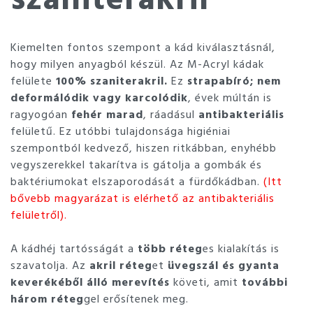
Kiemelten fontos szempont a kád kiválasztásnál,
hogy milyen anyagból készül. Az M-Acryl kádak
felülete
100% szaniterakril.
Ez
strapabíró; nem
deformálódik vagy karcolódik
, évek múltán is
ragyogóan
fehér marad
, ráadásul
antibakteriális
felületű. Ez utóbbi tulajdonsága higiéniai
szempontból kedvező, hiszen ritkábban, enyhébb
vegyszerekkel takarítva is gátolja a gombák és
baktériumokat elszaporodását a fürdőkádban.
(Itt
bővebb magyarázat is elérhető az antibakteriális
felületről).
A kádhéj tartósságát a
több réteg
es kialakítás is
szavatolja. Az
akril réteg
et
üvegszál és gyanta
keverékéből álló merevítés
követi, amit
további
három réteg
gel erősítenek meg.