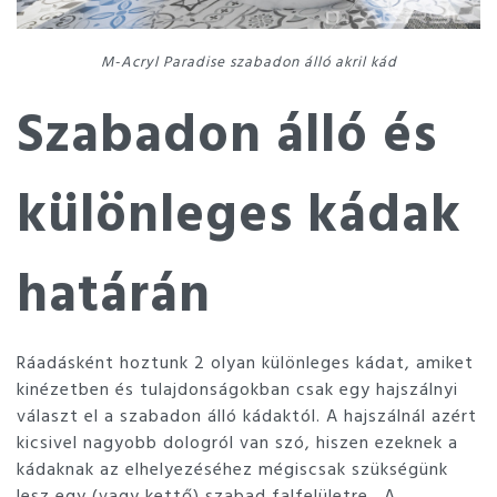
M-Acryl Paradise szabadon álló akril kád
Szabadon álló és
különleges kádak
határán
Ráadásként hoztunk 2 olyan különleges kádat, amiket
kinézetben és tulajdonságokban csak egy hajszálnyi
választ el a szabadon álló kádaktól. A hajszálnál azért
kicsivel nagyobb dologról van szó, hiszen ezeknek a
kádaknak az elhelyezéséhez mégiscsak szükségünk
lesz egy (vagy kettő) szabad falfelületre. A