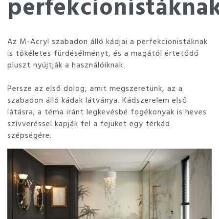
perfekcionistákna
Az M-Acryl szabadon álló kádjai a perfekcionistáknak
is tökéletes fürdésélményt, és a magától értetődő
pluszt nyújtják a használóiknak.
Persze az első dolog, amit megszeretünk, az a
szabadon álló kádak látványa. Kádszerelem első
látásra; a téma iránt legkevésbé fogékonyak is heves
szívveréssel kapják fel a fejüket egy térkád
szépségére.