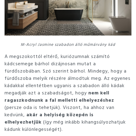
M-Acryl Jasmine szabadon álló műmárvány kád
A megszokottól eltérő, kuriózumnak számító
kádcsemege bárhol dizájnosan mutat a
fürdőszobában. Szó szerint bárhol. Mindegy, hogy a
fürdőszoba melyik részére álmodtuk meg. Az egyenes
kádakkal ellentétben ugyanis a szabadon álló kádak
megadják azt a szabadságot, hogy
nem kell
ragaszkodnunk a fal melletti elhelyezéshez
(persze oda is tehetjük). Viszont, ha ahhoz van
kedvünk,
akár a helyiség közepén is
elhelyezhetjük
(így még inkább kihangsúlyozhatjuk
kádunk különlegességét).