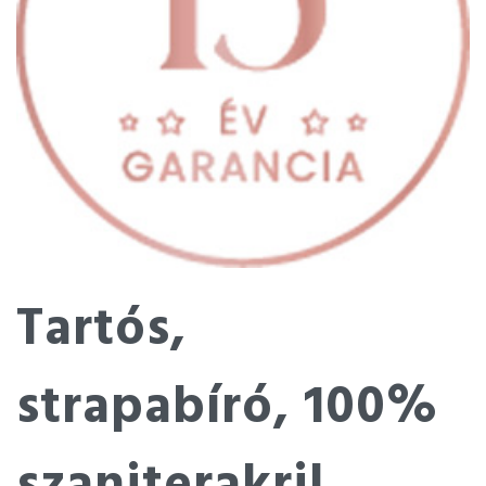
Tartós,
strapabíró, 100%
szaniterakril