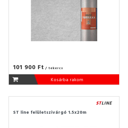
101 900 Ft
/ tekercs
Kosárba rakom
ST
LINE
ST line felületszivárgó 1.5x20m