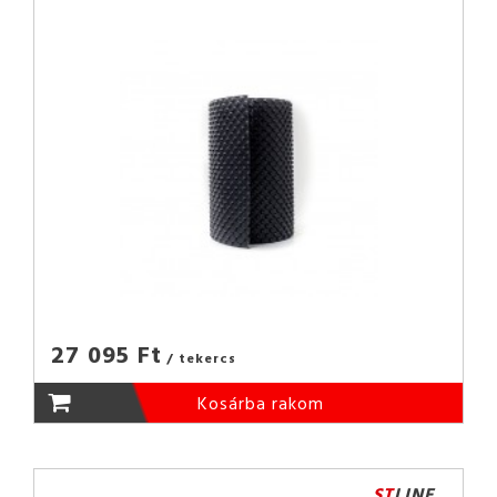
27 095 Ft
/ tekercs
Kosárba rakom
ST
LINE