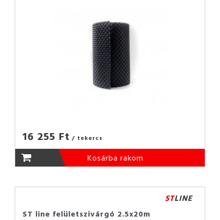
16 255 Ft
/ tekercs
Kosárba rakom
ST
LINE
ST line felületszivárgó 2.5x20m