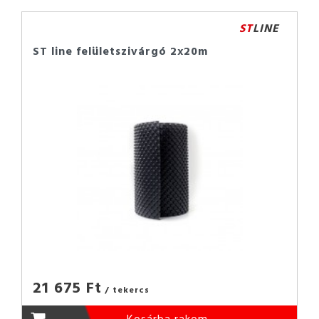
ST
LINE
ST line felületszivárgó 2x20m
21 675 Ft
/ tekercs
Kosárba rakom