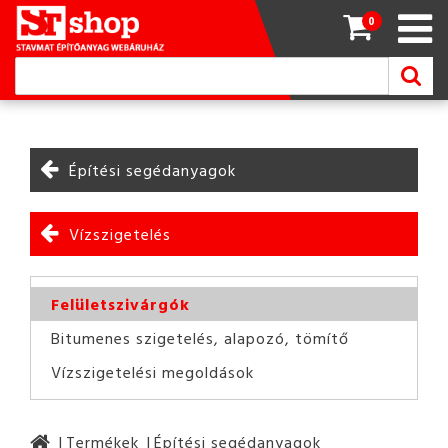
0
Építési segédanyagok
Vízszigetelés
Felületszivárgók
Bitumenes szigetelés, alapozó, tömítő
Vízszigetelési megoldások
Termékek
Építési segédanyagok