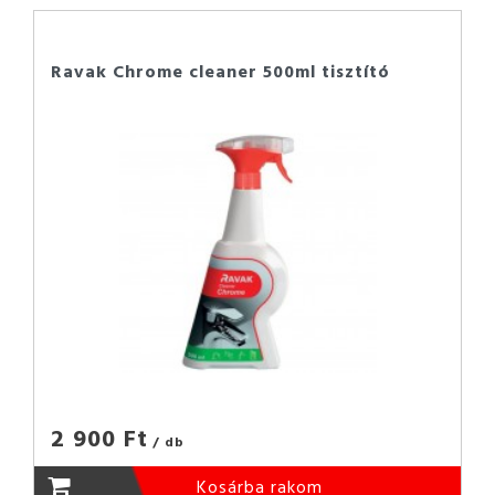
Ravak Chrome cleaner 500ml tisztító
2 900 Ft
/ db
Kosárba rakom