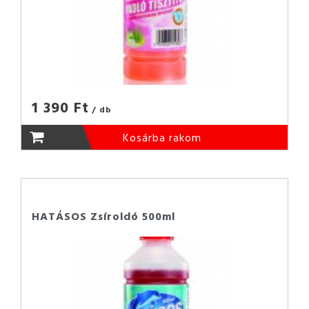
1 390 Ft
/ db
Kosárba rakom
HATÁSOS Zsíroldó 500ml