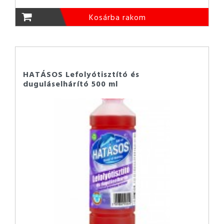
Kosárba rakom
HATÁSOS Lefolyótisztító és
duguláselhárító 500 ml