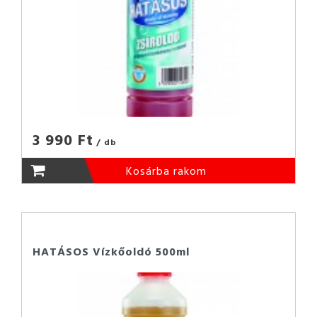
3 990 Ft
/ db
Kosárba rakom
HATÁSOS Vízkőoldó 500ml