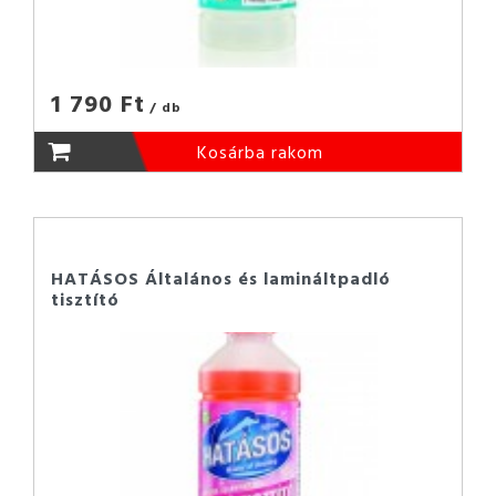
1 790 Ft
/ db
Kosárba rakom
HATÁSOS Általános és lamináltpadló
tisztító