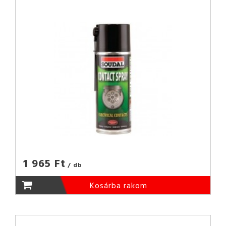
1 965 Ft
/ db
Kosárba rakom