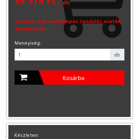
39 375 Ft
/ db
Az árak csak webshopos rendelés esetén
érvényesek!
Mennyiség:
db
Kosárba
Készleten: