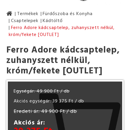
Termékek
Fürdőszoba és Konyha
Csaptelepek
Kádtöltő
Ferro Adore kádcsaptelep, zuhanyszett nélkül,
króm/fekete [OUTLET]
Ferro Adore kádcsaptelep,
zuhanyszett nélkül,
króm/fekete [OUTLET]
Egységár: 49 900 Ft
/ db
Akciós egységár: 39 375 Ft
/ db
Eredeti ár: 49 900 Ft
/ db
Akciós ár: