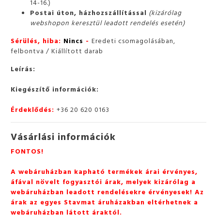
14-16.)
Postai úton, házhozszállítással
(kizárólag
webshopon keresztül leadott rendelés esetén)
Sérülés, hiba:
Nincs
-
Eredeti csomagolásában,
felbontva / Kiállított darab
Leírás:
Kiegészítő információk:
Érdeklődés:
+36 20 620 0163
Vásárlási információk
FONTOS!
A webáruházban kapható termékek árai érvényes,
áfával növelt fogyasztói árak, melyek kizárólag a
webáruházban leadott rendelésekre érvényesek! Az
árak az egyes Stavmat áruházakban eltérhetnek a
webáruházban látott áraktól.