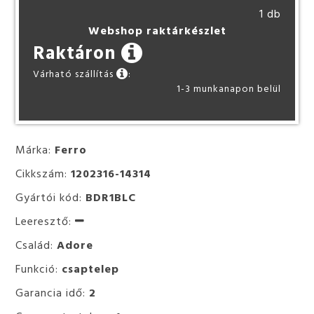
1 db
Webshop raktárkészlet
Raktáron
Várható szállítás
:
1-3 munkanapon belül
Márka:
Ferro
Cikkszám:
1202316-14314
Gyártói kód:
BDR1BLC
Leeresztő:
Család:
Adore
Funkció:
csaptelep
Garancia idő:
2