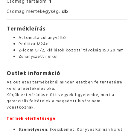
Csomag tartalom:
1
Csomag mértékegység:
db
Termékleírás
Automata zuhanyváltó
Perlátor M24x1
Z-idom G1/2, kiállások közötti távolság 150 20 mm
Zuhanyszett nélkül
Outlet információ
Az outletes termékeknél minden esetben feltüntetésre
kerül a leértékelés oka.
Kérjük ezt vásárlás elött vegyék figyelembe, mert a
garanciális feltételek a megadott hibára nem
vonatkoznak.
Termék elérhetősége:
Személyesen:
(Kecskemét, Könyves Kálmán körút