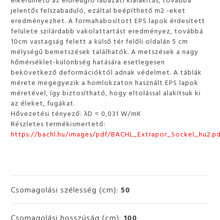
jelentős felszabaduló, ezáltal beépíthető m2 -eket
eredményezhet. A formahabosított EPS lapok érdesített
felülete szilárdabb vakolattartást eredményez, továbbá
10cm vastagság felett a külső tér felőli oldalán 5 cm
mélységű bemetszések találhatók. A metszések a nagy
hőmérséklet-különbség hatására esetlegesen
bekövetkező deformációktól adnak védelmet. A táblák
mérete megegyezik a homlokzaton használt EPS lapok
méretével, így biztosítható, hogy eltolással alakítsuk ki
az éleket, fugákat.
Hővezetési tényező: λD = 0,031 W/mK
Részletes termékismertető:
https://bachl.hu/images/pdf/BACHL_Extrapor_Sockel_hu2.p
Csomagolási szélesség (cm):
50
Csomagolási hosszúság (cm):
100