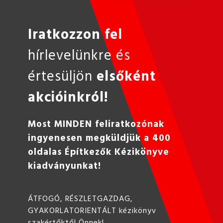
Iratkozzon fel
hírlevelünkre és
értesüljön
elsőként
akcióinkról!
Most MINDEN feliratkozónak
ingyenesen megküldjük a 400
oldalas Építkezők Kézikönyve
kiadványunkat!
ÁTFOGÓ, RÉSZLETGAZDAG,
GYAKORLATORIENTÁLT kézikönyv
szakértőktől Önnek!