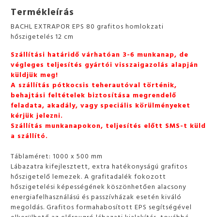
Termékleírás
BACHL EXTRAPOR EPS 80 grafitos homlokzati
hőszigetelés 12 cm
Szállítási határidő várhatóan 3-6 munkanap, de
végleges teljesítés gyártói visszaigazolás alapján
küldjük meg!
A szállítás pótkocsis teherautóval történik,
behajtási feltételek biztosítása megrendelő
feladata, akadály, vagy speciális körülményeket
kérjük jelezni.
Szállítás munkanapokon, teljesítés előtt SMS-t küld
a szállító.
Táblaméret: 1000 x 500 mm
Lábazatra kifejlesztett, extra hatékonyságú grafitos
hőszigetelő lemezek. A grafitadalék fokozott
hőszigetelési képességének köszönhetően alacsony
energiafelhasználású és passzívházak esetén kiváló
megoldás. Grafitos formahabosított EPS segítségével
elkerülhető az előreugró lábazati kialakítás, továbbá