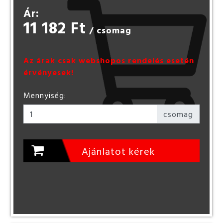
Ár:
11 182 Ft
/ csomag
Az árak csak webshopos rendelés esetén
érvényesek!
Mennyiség:
csomag
Ajánlatot kérek