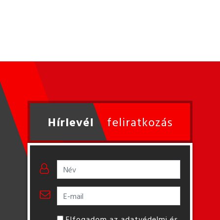
Hírlevél
feliratkozás
Elfogadom az adatvédelmi és