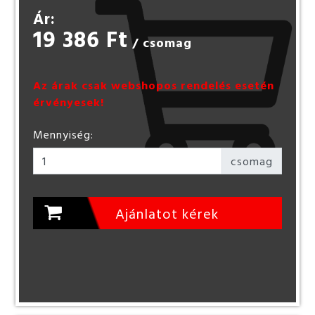
Ár:
19 386 Ft
/ csomag
Az árak csak webshopos rendelés esetén
érvényesek!
Mennyiség:
csomag
Ajánlatot kérek