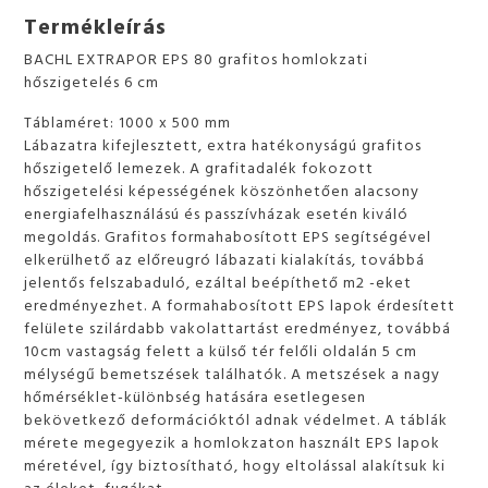
Termékleírás
BACHL EXTRAPOR EPS 80 grafitos homlokzati
hőszigetelés 6 cm
Táblaméret: 1000 x 500 mm
Lábazatra kifejlesztett, extra hatékonyságú grafitos
hőszigetelő lemezek. A grafitadalék fokozott
hőszigetelési képességének köszönhetően alacsony
energiafelhasználású és passzívházak esetén kiváló
megoldás. Grafitos formahabosított EPS segítségével
elkerülhető az előreugró lábazati kialakítás, továbbá
jelentős felszabaduló, ezáltal beépíthető m2 -eket
eredményezhet. A formahabosított EPS lapok érdesített
felülete szilárdabb vakolattartást eredményez, továbbá
10cm vastagság felett a külső tér felőli oldalán 5 cm
mélységű bemetszések találhatók. A metszések a nagy
hőmérséklet-különbség hatására esetlegesen
bekövetkező deformációktól adnak védelmet. A táblák
mérete megegyezik a homlokzaton használt EPS lapok
méretével, így biztosítható, hogy eltolással alakítsuk ki
az éleket, fugákat.