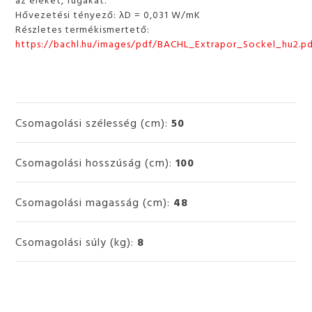
Hővezetési tényező: λD = 0,031 W/mK
Részletes termékismertető:
https://bachl.hu/images/pdf/BACHL_Extrapor_Sockel_hu2.p
Csomagolási szélesség (cm):
50
Csomagolási hosszúság (cm):
100
Csomagolási magasság (cm):
48
Csomagolási súly (kg):
8