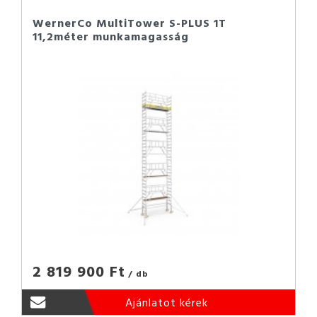
WernerCo MultiTower S-PLUS 1T
11,2méter munkamagasság
2 819 900 Ft
/ db
Ajánlatot kérek