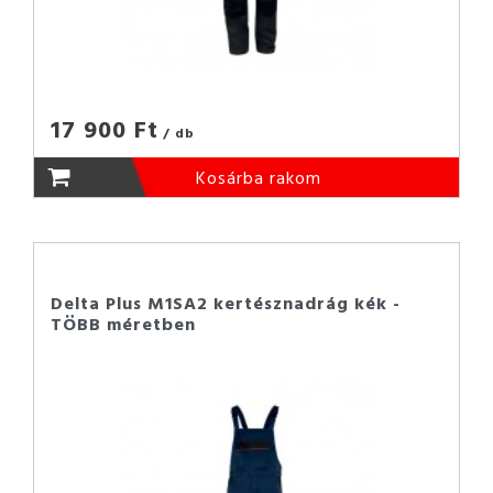
17 900 Ft
/ db
Kosárba rakom
Delta Plus M1SA2 kertésznadrág kék -
TÖBB méretben