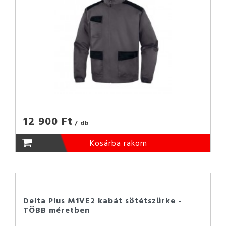
12 900 Ft
/ db
Kosárba rakom
Delta Plus M1VE2 kabát sötétszürke -
TÖBB méretben