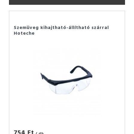
Szemüveg kihajtható-állítható szárral
Hoteche
754 Ft
/ db