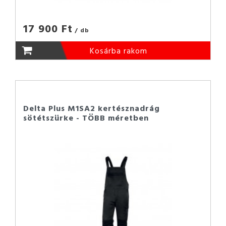
17 900 Ft
/ db
Kosárba rakom
Delta Plus M1SA2 kertésznadrág
sötétszürke - TÖBB méretben