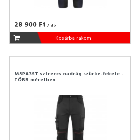
28 900 Ft
/ db
Kosárba rakom
M5PA3ST sztreccs nadrág szürke-fekete -
TÖBB méretben