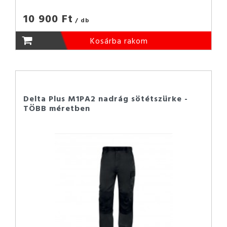
10 900 Ft
/ db
Kosárba rakom
Delta Plus M1PA2 nadrág sötétszürke -
TÖBB méretben