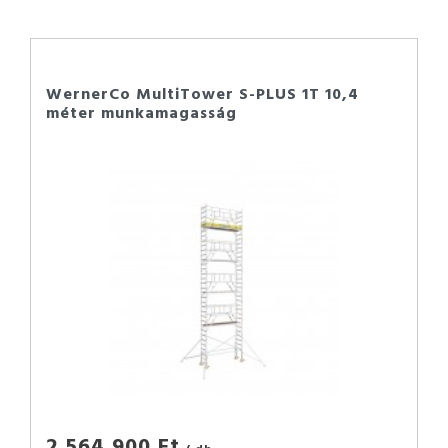
WernerCo MultiTower S-PLUS 1T 10,4
méter munkamagasság
2 564 900 Ft
/ db