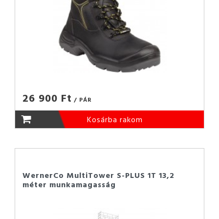
26 900 Ft
/ PÁR
Kosárba rakom
WernerCo MultiTower S-PLUS 1T 13,2
méter munkamagasság