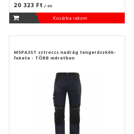
20 323 Ft
/ db
Kosárba rakom
M5PA3ST sztreccs nadrág tengerészkék-
fekete - TÖBB méretben