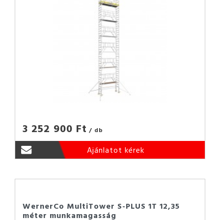
3 252 900 Ft
/ db
Ajánlatot kérek
WernerCo MultiTower S-PLUS 1T 12,35
méter munkamagasság