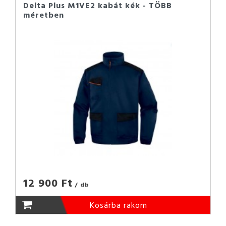
Delta Plus M1VE2 kabát kék - TÖBB
méretben
12 900 Ft
/ db
Kosárba rakom