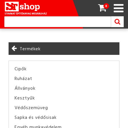
0
Termékek
Cipők
Ruházat
Állványok
Kesztyűk
Védőszemüveg
Sapka és védősisak
Egyéb munkavédelem