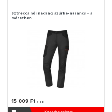
Sztreccs női nadrág szürke-narancs - s
méretben
15 009 Ft
/ db
Kosárba rakom