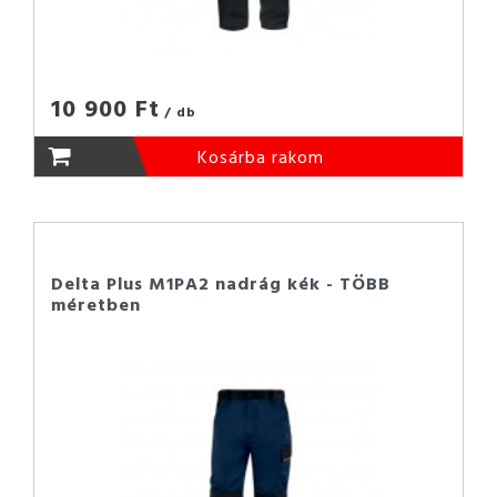
10 900 Ft
/ db
Kosárba rakom
Delta Plus M1PA2 nadrág kék - TÖBB
méretben