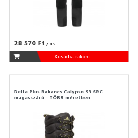
28 570 Ft
/ db
Kosárba rakom
Delta Plus Bakancs Calypso S3 SRC
magasszárú - TÖBB méretben