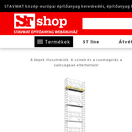
STAVMAT közép-európai építőanyag kereskedés, építőanyag 
Termékek
ST line
Átvét
A képek illusztrációk. A színek és a csomagolás a
valóságban eltérhetnek!