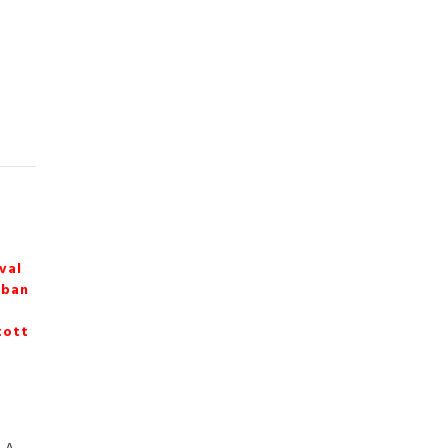
val
zban
tott
. A