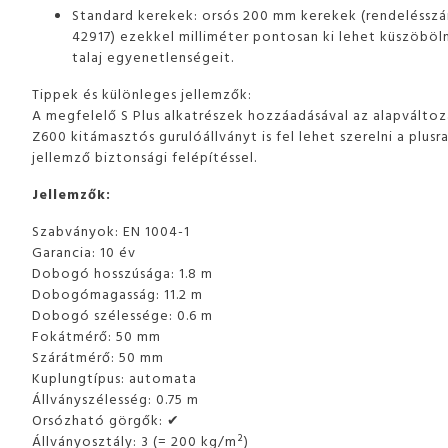
Standard kerekek: orsós 200 mm kerekek (rendeléssz
42917) ezekkel milliméter pontosan ki lehet küszöböln
talaj egyenetlenségeit.
Tippek és különleges jellemzők:
A megfelelő S Plus alkatrészek hozzáadásával az alapválto
Z600 kitámasztós gurulóállványt is fel lehet szerelni a plusr
jellemző biztonsági felépítéssel.
Jellemzők:
Szabványok: EN 1004-1
Garancia: 10 év
Dobogó hosszúsága: 1.8 m
Dobogómagasság: 11.2 m
Dobogó szélessége: 0.6 m
Fokátmérő: 50 mm
Szárátmérő: 50 mm
Kuplungtípus: automata
Állványszélesség: 0.75 m
Orsózható görgők: ✔
Állványosztály: 3 (= 200 kg/m²)