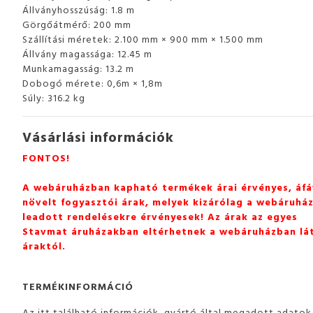
Állványhosszúság: 1.8 m
Görgőátmérő: 200 mm
Szállítási méretek: 2.100 mm × 900 mm × 1.500 mm
Állvány magassága: 12.45 m
Munkamagasság: 13.2 m
Dobogó mérete: 0,6m × 1,8m
Súly: 316.2 kg
Vásárlási információk
FONTOS!
A webáruházban kapható termékek árai érvényes, áfá
növelt fogyasztói árak, melyek kizárólag a webáruhá
leadott rendelésekre érvényesek! Az árak az egyes
Stavmat áruházakban eltérhetnek a webáruházban lá
áraktól.
TERMÉKINFORMÁCIÓ
Az itt található információk, gyártó által megadott adatok