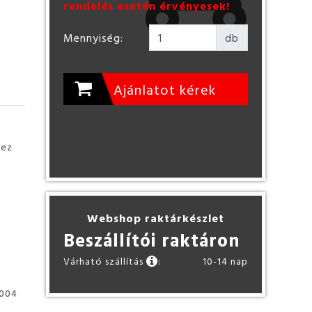
rendelés esetén érvényesek!
Mennyiség:
db
Ajánlatot kérek
hez
Webshop raktárkészlet
Beszállítói raktáron
Várható szállítás
:
10-14 nap
1004