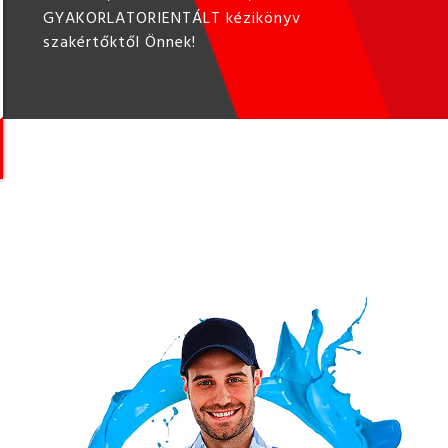
GYAKORLATORIENTÁLT kézikönyv
szakértőktől Önnek!