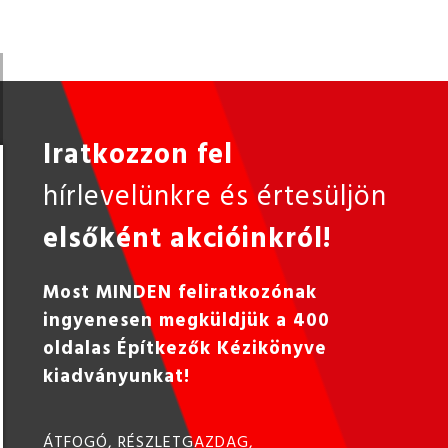
Iratkozzon fel
hírlevelünkre és értesüljön
elsőként akcióinkról!
Most MINDEN feliratkozónak
ingyenesen megküldjük a 400
oldalas Építkezők Kézikönyve
kiadványunkat!
ÁTFOGÓ, RÉSZLETGAZDAG,