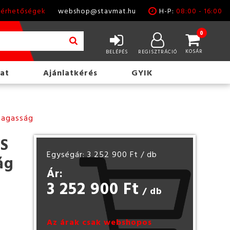
lérhetőségek
webshop@stavmat.hu
H-P:
08:00 - 16:00
0
KOSÁR
BELÉPÉS
REGISZTRÁCIÓ
at
Ajánlatkérés
GYIK
magasság
US
Egységár: 3 252 900 Ft
/ db
ág
Ár:
3 252 900 Ft
/ db
Az árak csak webshopos