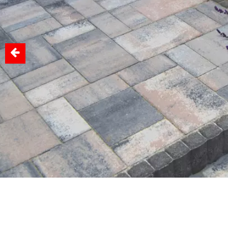
nyol
en
eken és
megnézem