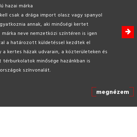
ST line Hobbybeton 25kg
Könnyen bedolgozható, felhasználásra kész be
barkács célokra.