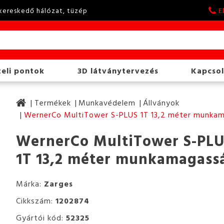
kereskedő hálózat, tüzép
E
eli pontok
3D látványtervezés
Kapcsol
Termékek
Munkavédelem
Állványok
WernerCo MultiTower S-PLUS 1T 13,2 méter munka
WernerCo MultiTower S-PL
1T 13,2 méter munkamagass
Márka:
Zarges
Cikkszám:
1202874
Gyártói kód:
52325