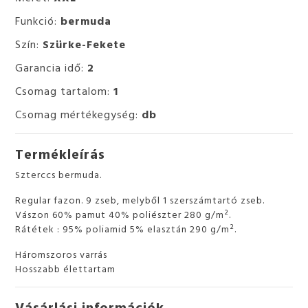
Funkció:
bermuda
Szín:
Szürke-Fekete
Garancia idő:
2
Csomag tartalom:
1
Csomag mértékegység:
db
Termékleírás
Szterccs bermuda.
Regular fazon. 9 zseb, melyből 1 szerszámtartó zseb.
Vászon 60% pamut 40% poliészter 280 g/m².
Rátétek : 95% poliamid 5% elasztán 290 g/m².
Háromszoros varrás
Hosszabb élettartam
Vásárlási információk