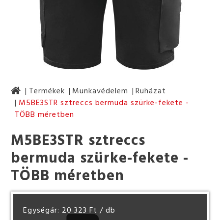
Termékek
Munkavédelem
Ruházat
M5BE3STR sztreccs bermuda szürke-fekete -
TÖBB méretben
M5BE3STR sztreccs
bermuda szürke-fekete -
TÖBB méretben
Egységár: 20 323 Ft
/ db