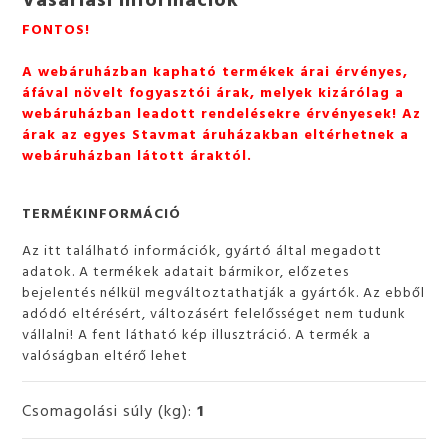
FONTOS!
A webáruházban kapható termékek árai érvényes,
áfával növelt fogyasztói árak, melyek kizárólag a
webáruházban leadott rendelésekre érvényesek! Az
árak az egyes Stavmat áruházakban eltérhetnek a
webáruházban látott áraktól.
TERMÉKINFORMÁCIÓ
Az itt található információk, gyártó által megadott
adatok. A termékek adatait bármikor, előzetes
bejelentés nélkül megváltoztathatják a gyártók. Az ebből
adódó eltérésért, változásért felelősséget nem tudunk
vállalni! A fent látható kép illusztráció. A termék a
valóságban eltérő lehet
Csomagolási súly (kg):
1