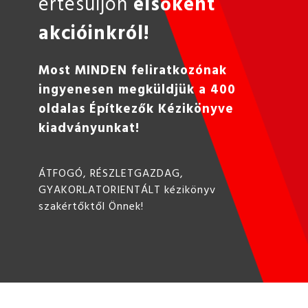
értesüljön
elsőként
akcióinkról!
Most MINDEN feliratkozónak
ingyenesen megküldjük a 400
oldalas Építkezők Kézikönyve
kiadványunkat!
ÁTFOGÓ, RÉSZLETGAZDAG,
GYAKORLATORIENTÁLT kézikönyv
szakértőktől Önnek!