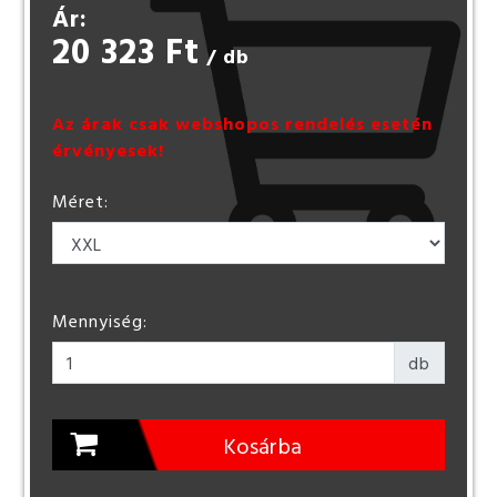
Ár:
20 323 Ft
/ db
Az árak csak webshopos rendelés esetén
érvényesek!
Méret:
Mennyiség:
db
Kosárba