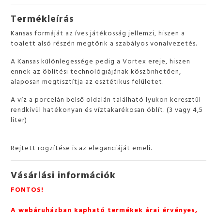
Termékleírás
Kansas formáját az íves játékosság jellemzi, hiszen a
toalett alsó részén megtörik a szabályos vonalvezetés.
A Kansas különlegessége pedig a Vortex ereje, hiszen
ennek az öblítési technológiájának köszönhetően,
alaposan megtisztítja az esztétikus felületet.
A víz a porcelán belső oldalán található lyukon keresztül
rendkívül hatékonyan és víztakarékosan öblít. (3 vagy 4,5
liter)
Rejtett rögzítése is az eleganciáját emeli.
Vásárlási információk
FONTOS!
A webáruházban kapható termékek árai érvényes,