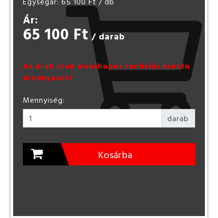
Egységár: 65 100 Ft
/ db
Ár:
65 100 Ft
/ darab
Az árak csak webshopos rendelés esetén
érvényesek!
Mennyiség:
darab
Kosárba