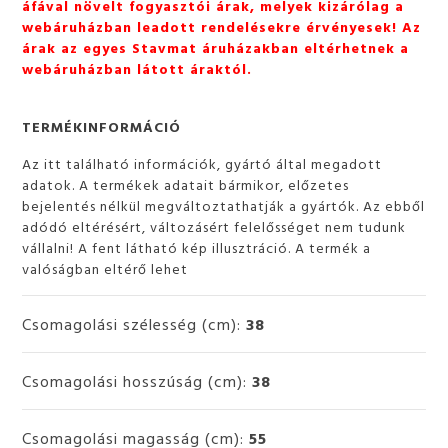
áfával növelt fogyasztói árak, melyek kizárólag a
webáruházban leadott rendelésekre érvényesek! Az
árak az egyes Stavmat áruházakban eltérhetnek a
webáruházban látott áraktól.
TERMÉKINFORMÁCIÓ
Az itt található információk, gyártó által megadott
adatok. A termékek adatait bármikor, előzetes
bejelentés nélkül megváltoztathatják a gyártók. Az ebből
adódó eltérésért, változásért felelősséget nem tudunk
vállalni! A fent látható kép illusztráció. A termék a
valóságban eltérő lehet
Csomagolási szélesség (cm):
38
Csomagolási hosszúság (cm):
38
Csomagolási magasság (cm):
55