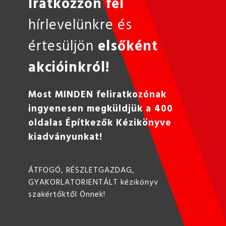
Iratkozzon fel
hírlevelünkre és
értesüljön
elsőként
akcióinkról!
Most MINDEN feliratkozónak
ingyenesen megküldjük a 400
oldalas Építkezők Kézikönyve
kiadványunkat!
ÁTFOGÓ, RÉSZLETGAZDAG,
GYAKORLATORIENTÁLT kézikönyv
szakértőktől Önnek!