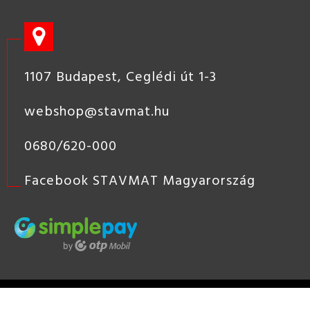
1107 Budapest, Ceglédi út 1-3
webshop@stavmat.hu
0680/620-000
Facebook STAVMAT Magyarország
STAVMAT
STSHOP
2019 COPYRIGHT - STAVMAT KÖZÉP-
EURÓPAI ÉPÍTŐANYAG KERESKEDÉS, ÉPÍTŐANYAG KERESKEDŐ