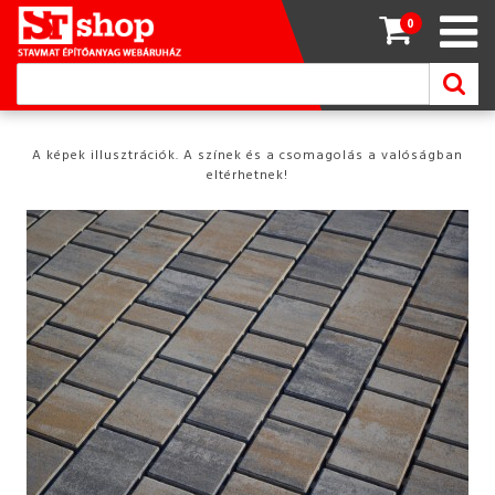
0
A képek illusztrációk. A színek és a csomagolás a valóságban
eltérhetnek!