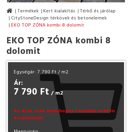
Termékek
Kert kialakítás
Térkő és járólap
CityStoneDesign térkövek és betonelemek
EKO TOP ZÓNA kombi 8 dolomit
EKO TOP ZÓNA kombi 8
dolomit
Egységár: 7 790 Ft
/ m2
Ár:
7 790 Ft
/ m2
Az árak csak webshopos rendelés esetén
érvényesek!
Mennyiség: