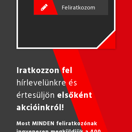
Feliratkozom
Iratkozzon fel
hírlevelünkre és
értesüljön
elsőként
akcióinkról!
Most MINDEN feliratkozónak
ingyenesen megküldjük a 400