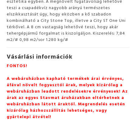
esztétika egyben. A megnövelt fugatávolság lehetővé
teszi a csapadékvíz nagyobb arányú természetes
elszikkasztását úgy, hogy eközben a kő szabadon
kombinálható a City Stone Top, illetve a City ST One Uni
térkővel. A 8 cm vastagság lehetővé teszi, hogy akár
tehergépjármű forgalmat is kiszolgáljon. Kiszerelés: 7,84
m2/# 0,98 m2/sor 1.280 kg/#
Vásárlási információk
FONTOS!
A webáruházban kapható termékek árai érvényes,
áfával növelt fogyasztói árak, melyek kizárólag a
webáruházban leadott rendelésekre érvényesek! Az
árak az egyes Stavmat áruházakban eltérhetnek a
webáruházban látott áraktól. Megrendelés esetén
kizárólag házhozszállítás lehetséges, vagy
gyártelepi átvétel!