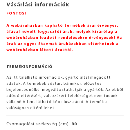
Vásárlási információk
FONTOS!
A webáruházban kapható termékek árai érvényes,
áfával növelt fogyasztói árak, melyek kizárólag a
webáruházban leadott rendelésekre érvényesek! Az
árak az egyes Stavmat áruházakban eltérhetnek a
webáruházban látott áraktól.
TERMÉKINFORMÁCIÓ
Az itt található információk, gyártó által megadott
adatok. A termékek adatait bármikor, előzetes
bejelentés nélkül megváltoztathatják a gyártók. Az ebből
adódó eltérésért, változásért felelősséget nem tudunk
vállalni! A fent látható kép illusztráció. A termék a
valóságban eltérő lehet
Csomagolási szélesség (cm):
80