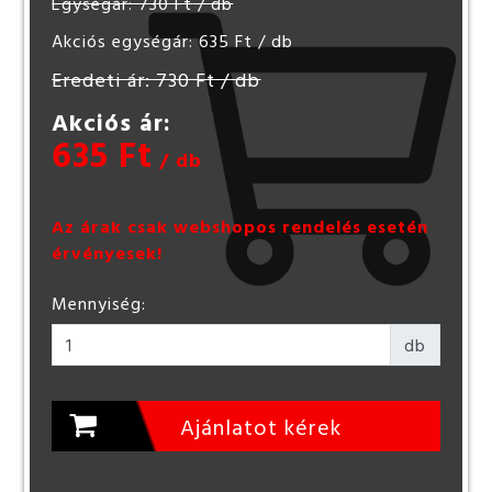
Egységár: 730 Ft
/ db
Akciós egységár: 635 Ft
/ db
Eredeti ár: 730 Ft
/ db
Akciós ár:
635 Ft
/ db
Az árak csak webshopos rendelés esetén
érvényesek!
Mennyiség:
db
Ajánlatot kérek