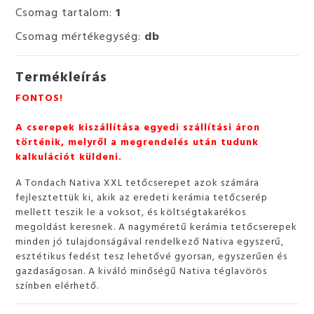
Csomag tartalom:
1
Csomag mértékegység:
db
Termékleírás
FONTOS!
A cserepek kiszállítása egyedi szállítási áron
történik, melyről a megrendelés után tudunk
kalkulációt küldeni.
A Tondach Nativa XXL tetőcserepet azok számára
fejlesztettük ki, akik az eredeti kerámia tetőcserép
mellett teszik le a voksot, és költségtakarékos
megoldást keresnek. A nagyméretű kerámia tetőcserepek
minden jó tulajdonságával rendelkező Nativa egyszerű,
esztétikus fedést tesz lehetővé gyorsan, egyszerűen és
gazdaságosan. A kiváló minőségű Nativa téglavörös
színben elérhető.