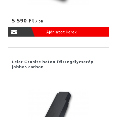
5 590 Ft
/ DB
Ajánlatot kérek
Leier Granite beton félszegélycserép
jobbos carbon