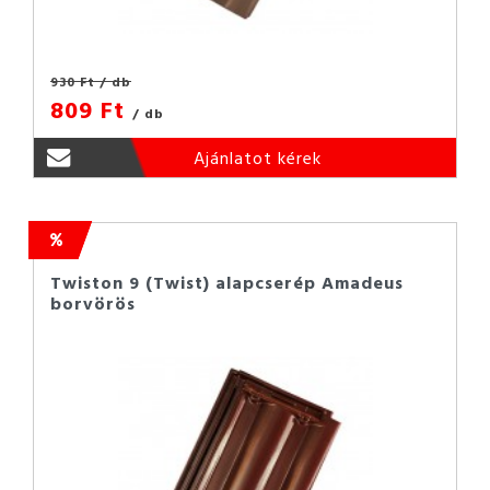
930 Ft
/ db
809 Ft
/ db
Ajánlatot kérek
Twiston 9 (Twist) alapcserép Amadeus
borvörös