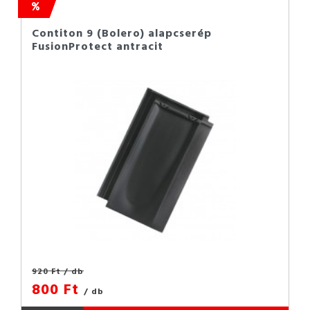
Contiton 9 (Bolero) alapcserép
FusionProtect antracit
920 Ft
/ db
800 Ft
/ db