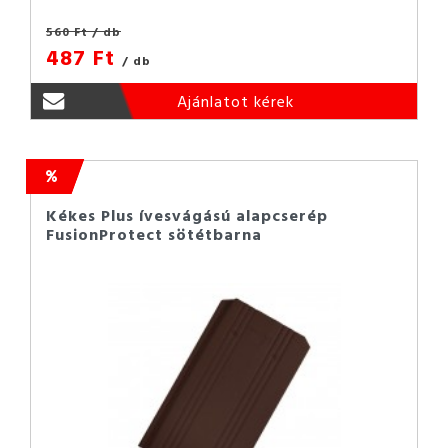
560 Ft
/ db
487 Ft
/ db
Ajánlatot kérek
Kékes Plus ívesvágású alapcserép
FusionProtect sötétbarna