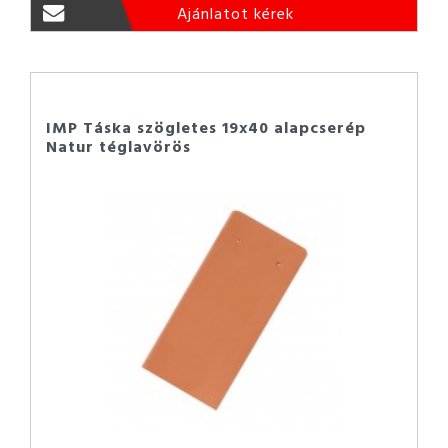
Ajánlatot kérek
IMP Táska szögletes 19x40 alapcserép
Natur téglavörös