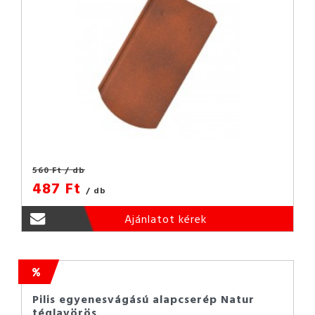
560 Ft
/ db
487 Ft
/ db
Ajánlatot kérek
Pilis egyenesvágású alapcserép Natur
téglavörös