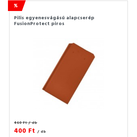
Pilis egyenesvágású alapcserép
FusionProtect piros
460 Ft
/ db
400 Ft
/ db