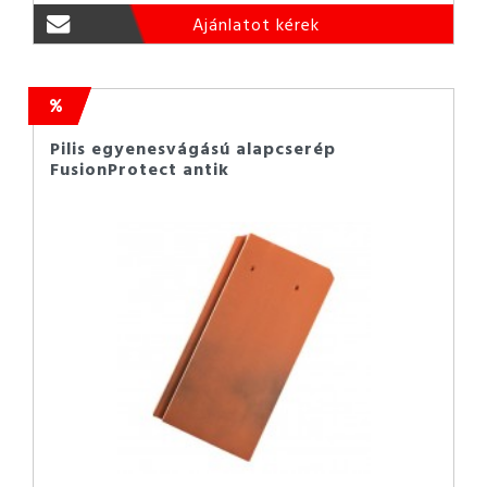
Ajánlatot kérek
Pilis egyenesvágású alapcserép
FusionProtect antik