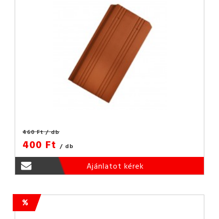
460 Ft
/ db
400 Ft
/ db
Ajánlatot kérek