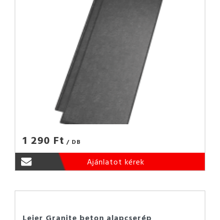
1 290 Ft
/ DB
Ajánlatot kérek
Leier Granite beton alapcserép