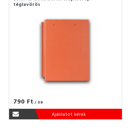
téglavörös
790 Ft
/ DB
Ajánlatot kérek