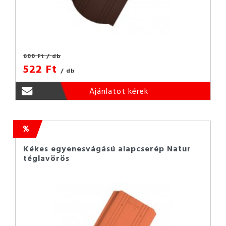
600 Ft
/ db
522 Ft
/ db
Ajánlatot kérek
Kékes egyenesvágású alapcserép Natur
téglavörös