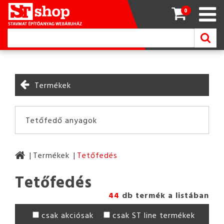
0
Termékek
Tetőfedő anyagok
Termékek
Tetőfedés
Tetőfedés
44
db termék a listában
csak akciósak
csak ST line termékek