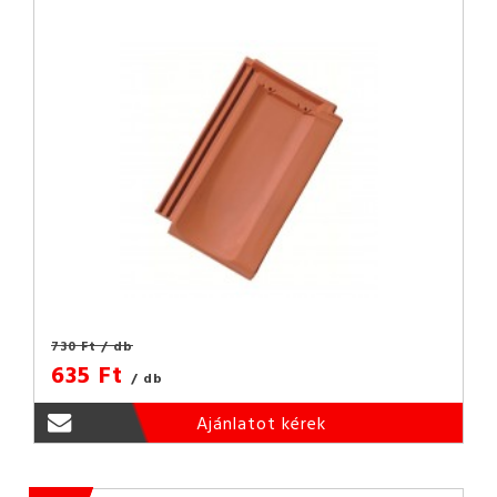
730 Ft
/ db
635 Ft
/ db
Ajánlatot kérek