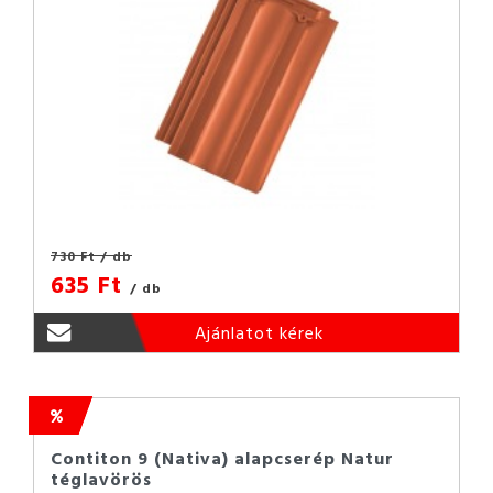
730 Ft
/ db
635 Ft
/ db
Ajánlatot kérek
Contiton 9 (Nativa) alapcserép Natur
téglavörös