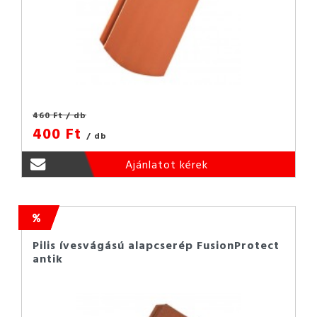
460 Ft
/ db
400 Ft
/ db
Ajánlatot kérek
Pilis ívesvágású alapcserép FusionProtect
antik