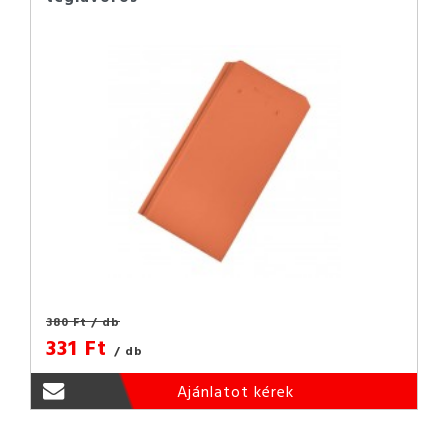
380 Ft
/ db
331 Ft
/ db
Ajánlatot kérek