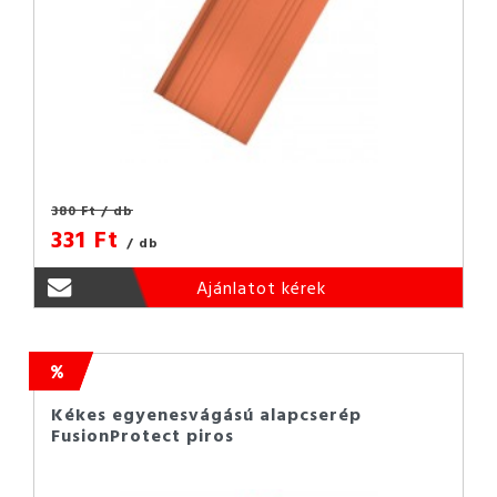
380 Ft
/ db
331 Ft
/ db
Ajánlatot kérek
Kékes egyenesvágású alapcserép
FusionProtect piros