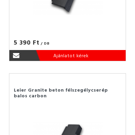
5 390 Ft
/ DB
Ajánlatot kérek
Leier Granite beton félszegélycserép
balos carbon