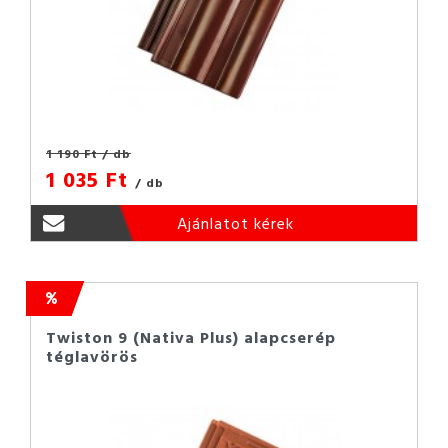
1 190 Ft
/ db
1 035 Ft
/ db
Ajánlatot kérek
Twiston 9 (Nativa Plus) alapcserép
téglavörös