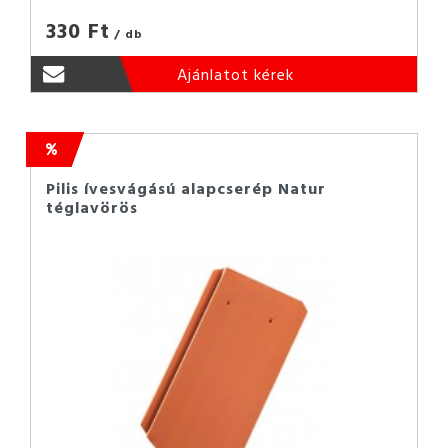
330 Ft
/ db
Ajánlatot kérek
Pilis ívesvágású alapcserép Natur
téglavörös