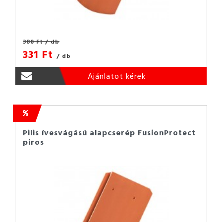
380 Ft
/ db
331 Ft
/ db
Ajánlatot kérek
Pilis ívesvágású alapcserép FusionProtect
piros