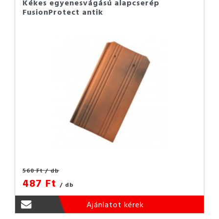
Kékes egyenesvágású alapcserép
FusionProtect antik
560 Ft
/ db
487 Ft
/ db
Ajánlatot kérek