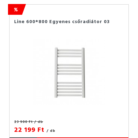
Line 600*800 Egyenes csőradiátor 03
23 900 Ft
/ db
22 199 Ft
/ db