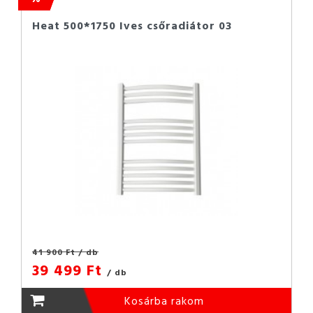
Heat 500*1750 Ives csőradiátor 03
41 900 Ft
/ db
39 499 Ft
/ db
Kosárba rakom