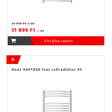
33 900 Ft
/ db
31 899 Ft
/ db
Kosárba rakom
Heat 400*800 Ives csőradiátor 03