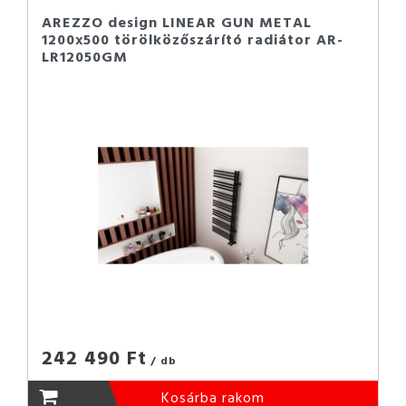
AREZZO design LINEAR GUN METAL
1200x500 törölközőszárító radiátor AR-
LR12050GM
242 490 Ft
/ db
Kosárba rakom