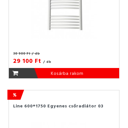
30 900 Ft
/ db
29 100 Ft
/ db
Kosárba rakom
Line 600*1750 Egyenes csőradiátor 03