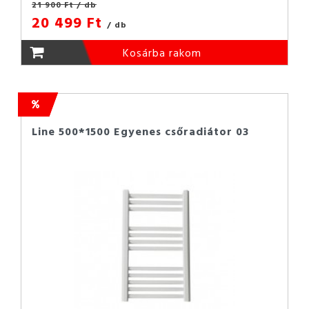
21 900 Ft
/ db
20 499 Ft
/ db
Kosárba rakom
Line 500*1500 Egyenes csőradiátor 03