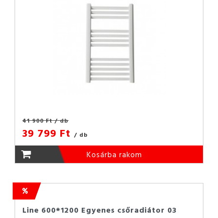
41 900 Ft
/ db
39 799 Ft
/ db
Kosárba rakom
Line 600*1200 Egyenes csőradiátor 03