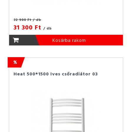
32 900 Ft
/ db
31 300 Ft
/ db
Kosárba rakom
Heat 500*1500 Ives csőradiátor 03