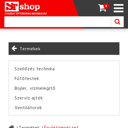
0
Termékek
Szellőzés technika
Fűtőtestek
Bojler, vízmelegítő
Szervíz ajtók
Ventilátorok
Termékek
Épületgépészet