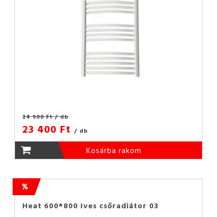
24 900 Ft
/ db
23 400 Ft
/ db
Kosárba rakom
Heat 600*800 Ives csőradiátor 03