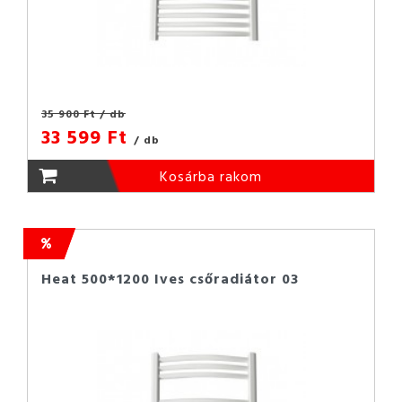
35 900 Ft
/ db
33 599 Ft
/ db
Kosárba rakom
Heat 500*1200 Ives csőradiátor 03