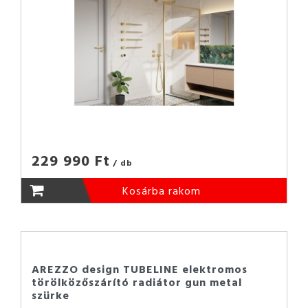
229 990 Ft
/ db
Kosárba rakom
AREZZO design TUBELINE elektromos
törölközőszárító radiátor gun metal
szürke