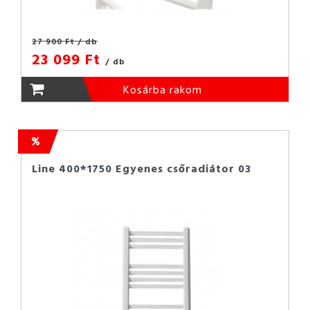
27 900 Ft
/ db
23 099 Ft
/ db
Kosárba rakom
Line 400*1750 Egyenes csőradiátor 03