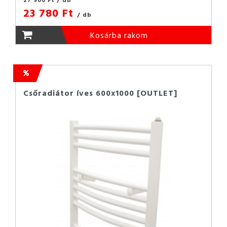
23 780 Ft
/ db
Kosárba rakom
Csőradiátor íves 600x1000 [OUTLET]