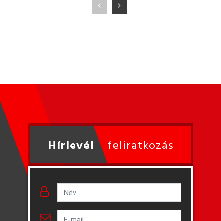
Hírlevél
feliratkozás