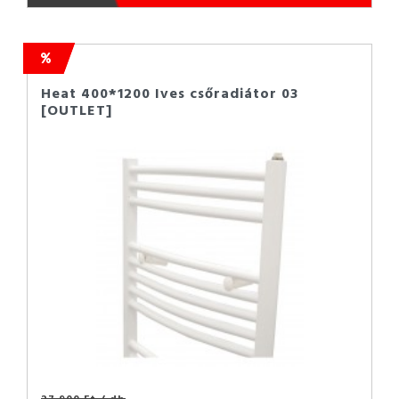
Heat 400*1200 Ives csőradiátor 03
[OUTLET]
27 900 Ft
/ db