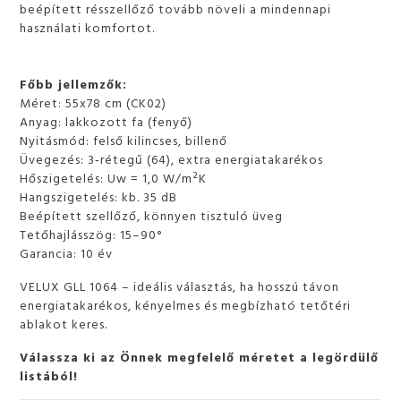
beépített résszellőző tovább növeli a mindennapi
használati komfortot.
Főbb jellemzők:
Méret: 55x78 cm (CK02)
Anyag: lakkozott fa (fenyő)
Nyitásmód: felső kilincses, billenő
Üvegezés: 3‑rétegű (64), extra energiatakarékos
Hőszigetelés: Uw = 1,0 W/m²K
Hangszigetelés: kb. 35 dB
Beépített szellőző, könnyen tisztuló üveg
Tetőhajlásszög: 15–90°
Garancia: 10 év
VELUX GLL 1064 – ideális választás, ha hosszú távon
energiatakarékos, kényelmes és megbízható tetőtéri
ablakot keres.
Válassza ki az Önnek megfelelő méretet a legördülő
listából!