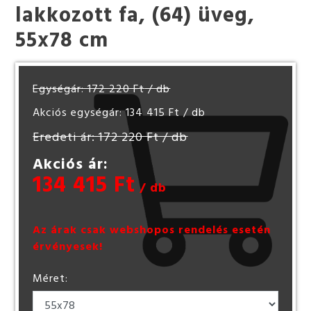
lakkozott fa, (64) üveg,
55x78 cm
Egységár: 172 220 Ft
/ db
Akciós egységár: 134 415 Ft
/ db
Eredeti ár: 172 220 Ft
/ db
Akciós ár:
134 415 Ft
/ db
Az árak csak webshopos rendelés esetén
érvényesek!
Méret: