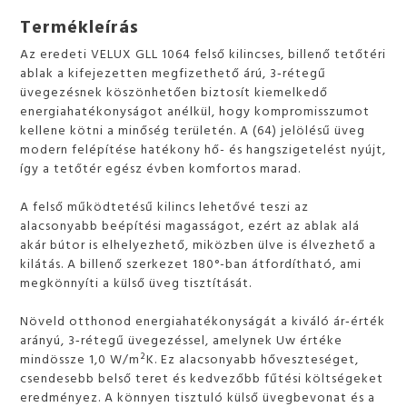
Termékleírás
Az eredeti VELUX GLL 1064 felső kilincses, billenő tetőtéri
ablak a kifejezetten megfizethető árú, 3‑rétegű
üvegezésnek köszönhetően biztosít kiemelkedő
energiahatékonyságot anélkül, hogy kompromisszumot
kellene kötni a minőség területén. A (64) jelölésű üveg
modern felépítése hatékony hő- és hangszigetelést nyújt,
így a tetőtér egész évben komfortos marad.
A felső működtetésű kilincs lehetővé teszi az
alacsonyabb beépítési magasságot, ezért az ablak alá
akár bútor is elhelyezhető, miközben ülve is élvezhető a
kilátás. A billenő szerkezet 180°-ban átfordítható, ami
megkönnyíti a külső üveg tisztítását.
Növeld otthonod energiahatékonyságát a kiváló ár‑érték
arányú, 3‑rétegű üvegezéssel, amelynek Uw értéke
mindössze 1,0 W/m²K. Ez alacsonyabb hőveszteséget,
csendesebb belső teret és kedvezőbb fűtési költségeket
eredményez. A könnyen tisztuló külső üvegbevonat és a