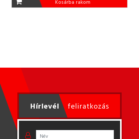
Kosárba rakom
Hírlevél
feliratkozás