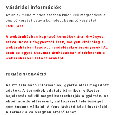
Vásárlási információk
Az ablak mellé minden esetben külön kell megrendelni a
bepítő keretet vagy a komplett beépítő készletet.
FONTOS!
A webáruházban kapható termékek árai érvényes,
áfával növelt fogyasztói árak, melyek kizárólag a
webáruházban leadott rendelésekre érvényesek! Az
árak az egyes Stavmat áruházakban eltérhetnek a
webáruházban látott áraktól.
TERMÉKINFORMÁCIÓ
Az itt található információk, gyártó által megadott
adatok. A termékek adatait bármikor, előzetes
bejelentés nélkül megváltoztathatják a gyártók. Az
ebből adódó eltérésért, változásért felelősséget
nem tudunk vállalni! A fent látható kép illusztráció.
A termék a valóságban eltérő lehet