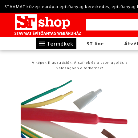
STAVMAT közép-európai építőanyag kereskedés, építőanyag 
Termékek
ST line
Átvét
A képek illusztrációk. A színek és a csomagolás a
valóságban eltérhetnek!