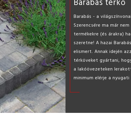
Barabás térkő
Barabás - a világszínvona
Szerencsére ma már nem k
termékekre (és árakra) h
szeretne! A hazai Barabá
elismert. Annak idején az
térköveket gyártani, hogy
a lakóövezeteken lerakot
minimum elérje a nyugati