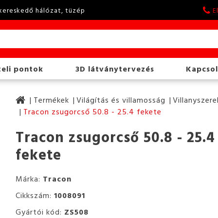
kereskedő hálózat, tüzép
E
eli pontok
3D látványtervezés
Kapcsol
Termékek
Világítás és villamosság
Villanyszere
Tracon zsugorcső 50.8 - 25.4 fekete
Tracon zsugorcső 50.8 - 25.4
fekete
Márka:
Tracon
Cikkszám:
1008091
Gyártói kód:
ZS508