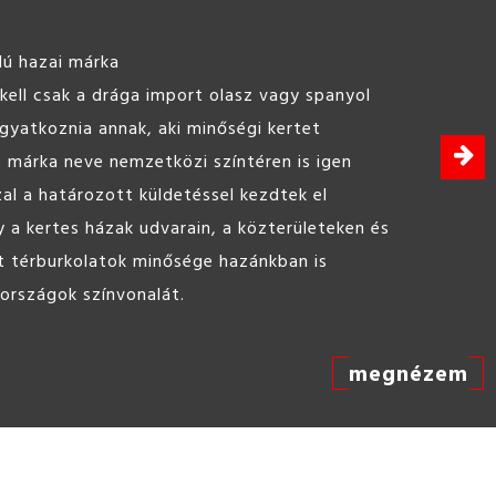
lú hazai márka
ell csak a drága import olasz vagy spanyol
agyatkoznia annak, aki minőségi kertet
s márka neve nemzetközi színtéren is igen
zal a határozott küldetéssel kezdtek el
 a kertes házak udvarain, a közterületeken és
t térburkolatok minősége hazánkban is
 országok színvonalát.
megnézem