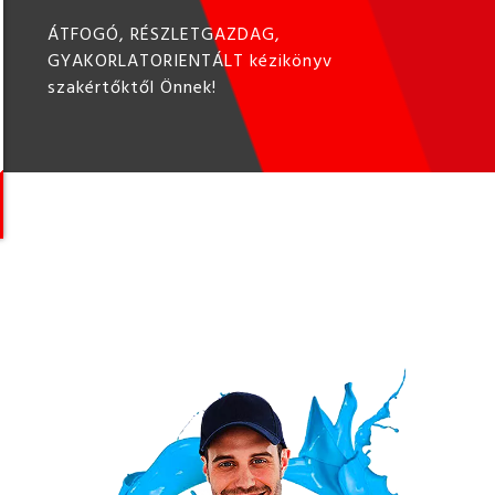
ÁTFOGÓ, RÉSZLETGAZDAG,
GYAKORLATORIENTÁLT kézikönyv
szakértőktől Önnek!