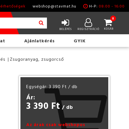
lérhetőségek
webshop@stavmat.hu
H-P:
08:00 - 16:00
0
KOSÁR
BELÉPÉS
REGISZTRÁCIÓ
at
Ajánlatkérés
GYIK
lés
Zsugoranyag, zsugorcső
Egységár: 3 390 Ft
/ db
Ár:
3 390 Ft
/ db
Az árak csak webshopos