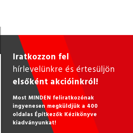
Iratkozzon fel
hírlevelünkre és értesüljön
elsőként akcióinkról!
Most MINDEN feliratkozónak
ingyenesen megküldjük a 400
oldalas Építkezők Kézikönyve
kiadványunkat!