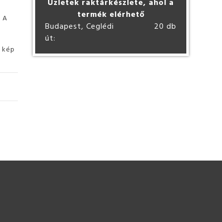
Üzletek raktárkészlete, ahol a
termék elérhető
. A
Budapest, Ceglédi
20 db
út:
ó kép