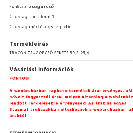
Funkció:
zsugorcső
Csomag tartalom:
1
Csomag mértékegység:
db
Termékleírás
TRACON ZSUGORCSŐ FEKETE 50,8-25,4
Vásárlási információk
FONTOS!
A webáruházban kapható termékek árai érvényes, áfá
növelt fogyasztói árak, melyek kizárólag a webáruhá
leadott rendelésekre érvényesek! Az árak az egyes
Stavmat áruházakban eltérhetnek a webáruházban lá
áraktól.
TERMÉKINFORMÁCIÓ