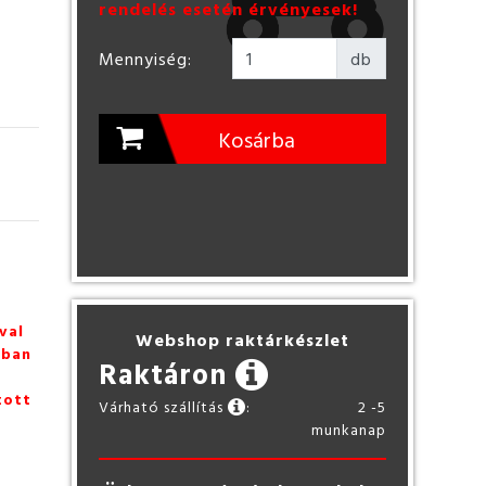
rendelés esetén érvényesek!
Mennyiség:
db
Kosárba
val
Webshop raktárkészlet
zban
Raktáron
tott
Várható szállítás
:
2 -5
munkanap