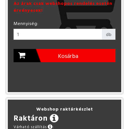
Az árak csak webshopos rendelés esetén
érvényesek!
Mennyiség:
db
Kosárba
Webshop raktárkészlet
Raktáron
Várható szállítás
: