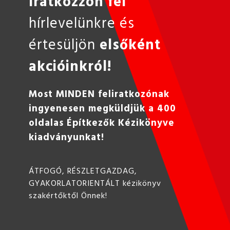
Iratkozzon fel
hírlevelünkre és
értesüljön
elsőként
akcióinkról!
Most MINDEN feliratkozónak
ingyenesen megküldjük a 400
oldalas Építkezők Kézikönyve
kiadványunkat!
ÁTFOGÓ, RÉSZLETGAZDAG,
GYAKORLATORIENTÁLT kézikönyv
szakértőktől Önnek!