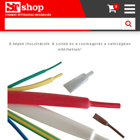
0
A képek illusztrációk. A színek és a csomagolás a valóságban
eltérhetnek!