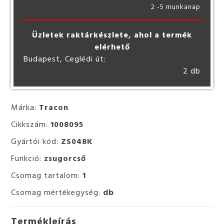
2 -5 munkanap
Üzletek raktárkészlete, ahol a termék
elérhető
Budapest, Ceglédi út:
2 db
Márka:
Tracon
Cikkszám:
1008095
Gyártói kód:
ZS048K
Funkció:
zsugorcső
Csomag tartalom:
1
Csomag mértékegység:
db
Termékleírás