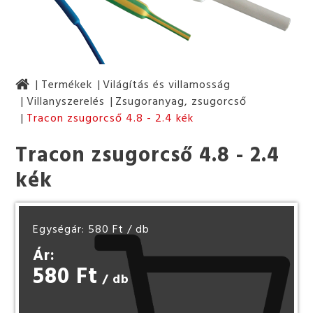
Termékek
Világítás és villamosság
Villanyszerelés
Zsugoranyag, zsugorcső
Tracon zsugorcső 4.8 - 2.4 kék
Tracon zsugorcső 4.8 - 2.4
kék
Egységár: 580 Ft
/ db
Ár:
580 Ft
/ db