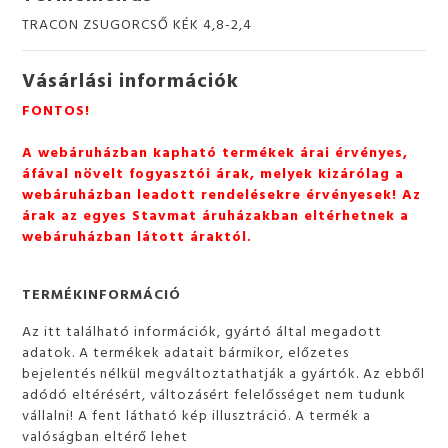
TRACON ZSUGORCSŐ KÉK 4,8-2,4
Vásárlási információk
FONTOS!
A webáruházban kapható termékek árai érvényes,
áfával növelt fogyasztói árak, melyek kizárólag a
webáruházban leadott rendelésekre érvényesek! Az
árak az egyes Stavmat áruházakban eltérhetnek a
webáruházban látott áraktól.
TERMÉKINFORMÁCIÓ
Az itt található információk, gyártó által megadott
adatok. A termékek adatait bármikor, előzetes
bejelentés nélkül megváltoztathatják a gyártók. Az ebből
adódó eltérésért, változásért felelősséget nem tudunk
vállalni! A fent látható kép illusztráció. A termék a
valóságban eltérő lehet