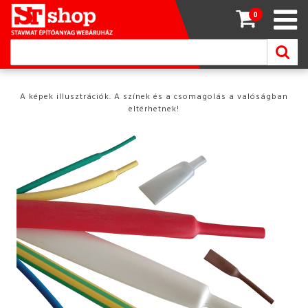
0
A képek illusztrációk. A színek és a csomagolás a valóságban
eltérhetnek!