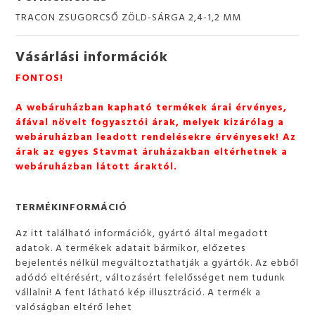
TRACON ZSUGORCSŐ ZÖLD-SÁRGA 2,4-1,2 MM
Vásárlási információk
FONTOS!
A webáruházban kapható termékek árai érvényes,
áfával növelt fogyasztói árak, melyek kizárólag a
webáruházban leadott rendelésekre érvényesek! Az
árak az egyes Stavmat áruházakban eltérhetnek a
webáruházban látott áraktól.
TERMÉKINFORMÁCIÓ
Az itt található információk, gyártó által megadott
adatok. A termékek adatait bármikor, előzetes
bejelentés nélkül megváltoztathatják a gyártók. Az ebből
adódó eltérésért, változásért felelősséget nem tudunk
vállalni! A fent látható kép illusztráció. A termék a
valóságban eltérő lehet