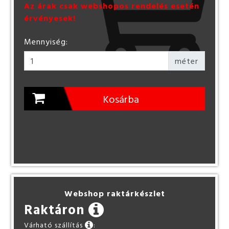
Az árak csak webshopos rendelés esetén
érvényesek!
Mennyiség:
méter
Kosárba
Webshop raktárkészlet
Raktáron
Várható szállítás
: