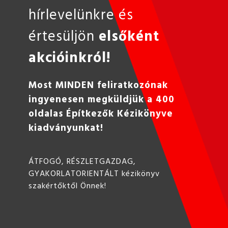
hírlevelünkre és
értesüljön
elsőként
akcióinkról!
Most MINDEN feliratkozónak
ingyenesen megküldjük a 400
oldalas Építkezők Kézikönyve
kiadványunkat!
ÁTFOGÓ, RÉSZLETGAZDAG,
GYAKORLATORIENTÁLT kézikönyv
szakértőktől Önnek!