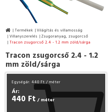
Termékek
Világítás és villamosság
Villanyszerelés
Zsugoranyag, zsugorcső
Tracon zsugorcső 2.4 - 1.2 mm zöld/sárga
Tracon zsugorcső 2.4 - 1.2
mm zöld/sárga
Egységár: 440 Ft
/ méter
Ár:
440 Ft
/ méter