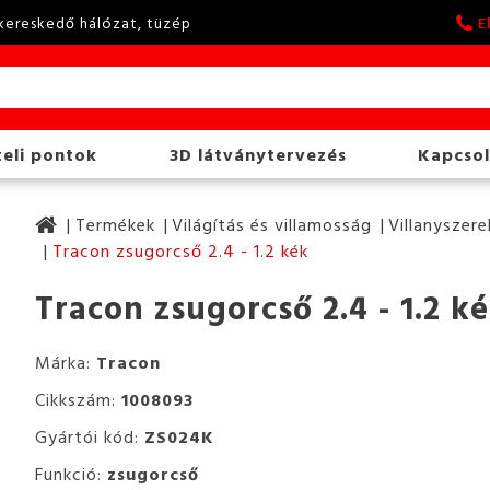
kereskedő hálózat, tüzép
E
eli pontok
3D látványtervezés
Kapcsol
Termékek
Világítás és villamosság
Villanyszere
Tracon zsugorcső 2.4 - 1.2 kék
Tracon zsugorcső 2.4 - 1.2 k
Márka:
Tracon
Cikkszám:
1008093
Gyártói kód:
ZS024K
Funkció:
zsugorcső