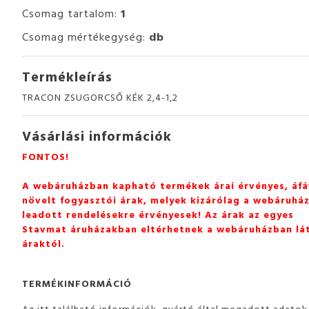
Csomag tartalom:
1
Csomag mértékegység:
db
Termékleírás
TRACON ZSUGORCSŐ KÉK 2,4-1,2
Vásárlási információk
FONTOS!
A webáruházban kapható termékek árai érvényes, áfá
növelt fogyasztói árak, melyek kizárólag a webáruhá
leadott rendelésekre érvényesek! Az árak az egyes
Stavmat áruházakban eltérhetnek a webáruházban lá
áraktól.
TERMÉKINFORMÁCIÓ
Az itt található információk, gyártó által megadott adatok