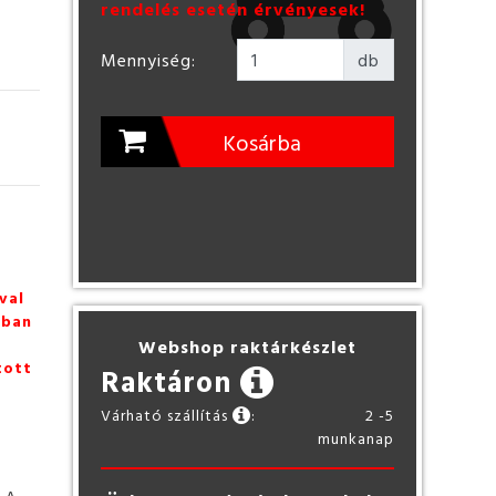
rendelés esetén érvényesek!
Mennyiség:
db
Kosárba
val
zban
Webshop raktárkészlet
tott
Raktáron
Várható szállítás
:
2 -5
munkanap
. A