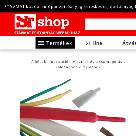
STAVMAT közép-európai építőanyag kereskedés, építőanyag 
Termékek
ST line
Átvét
A képek illusztrációk. A színek és a csomagolás a
valóságban eltérhetnek!