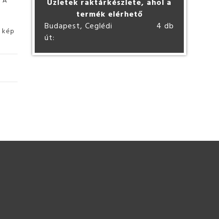
Üzletek raktárkészlete, ahol a
termék elérhető
Budapest, Ceglédi
4 db
ó kép
út: