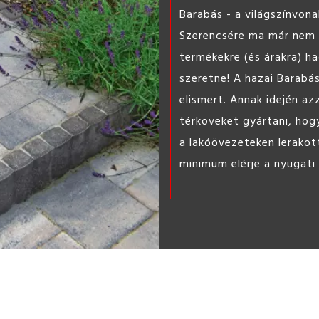
ST l
Könnyen
barkács 