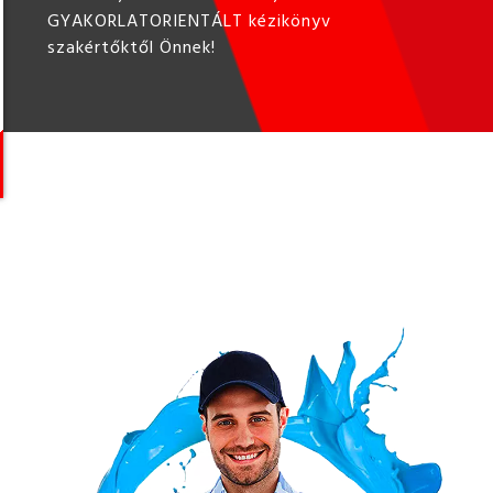
GYAKORLATORIENTÁLT kézikönyv
szakértőktől Önnek!