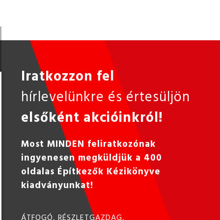
Iratkozzon fel
hírlevelünkre és értesüljön
elsőként akcióinkról!
Most MINDEN feliratkozónak
ingyenesen megküldjük a 400
oldalas Építkezők Kézikönyve
kiadványunkat!
ÁTFOGÓ, RÉSZLETGAZDAG,