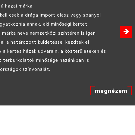
ine Hobbybeton 25kg
 bedolgozható, felhasználásra kész beton,
célokra.
megnézem