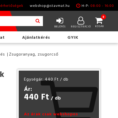
lérhetőségek
webshop@stavmat.hu
H-P:
08:00 - 16:00
0
KOSÁR
BELÉPÉS
REGISZTRÁCIÓ
at
Ajánlatkérés
GYIK
lés
Zsugoranyag, zsugorcső
ék
Egységár: 440 Ft
/ db
Ár:
440 Ft
/ db
Az árak csak webshopos