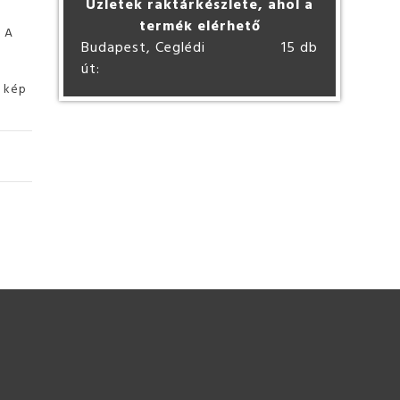
Üzletek raktárkészlete, ahol a
termék elérhető
. A
Budapest, Ceglédi
15 db
út:
ó kép