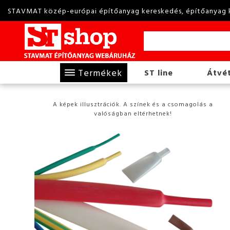
STAVMAT közép-európai építőanyag kereskedés, építőanyag 
Termékek
ST line
Átvét
A képek illusztrációk. A színek és a csomagolás a
valóságban eltérhetnek!