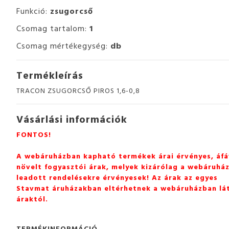
Funkció:
zsugorcső
Csomag tartalom:
1
Csomag mértékegység:
db
Termékleírás
TRACON ZSUGORCSŐ PIROS 1,6-0,8
Vásárlási információk
FONTOS!
A webáruházban kapható termékek árai érvényes, áfá
növelt fogyasztói árak, melyek kizárólag a webáruhá
leadott rendelésekre érvényesek! Az árak az egyes
Stavmat áruházakban eltérhetnek a webáruházban lá
áraktól.
TERMÉKINFORMÁCIÓ