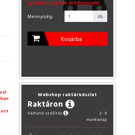
rendelés esetén érvényesek!
Mennyiség:
db
Kosárba
val
Webshop raktárkészlet
zban
Raktáron
tott
Várható szállítás
:
2 -5
munkanap