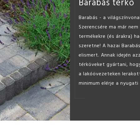
ST l
Könnyen
barkács 