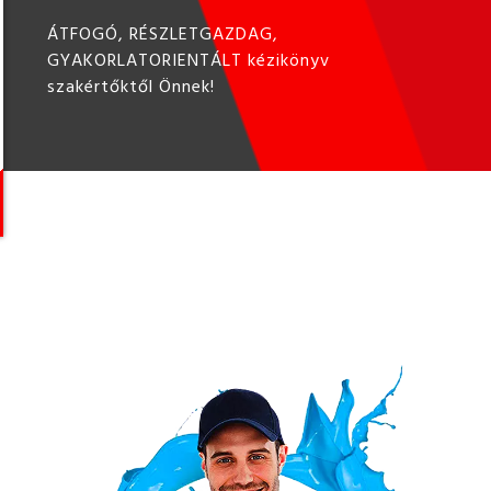
ÁTFOGÓ, RÉSZLETGAZDAG,
GYAKORLATORIENTÁLT kézikönyv
szakértőktől Önnek!