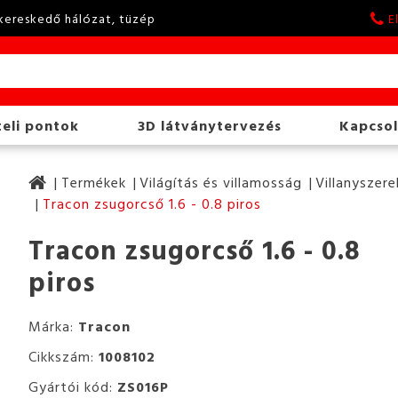
kereskedő hálózat, tüzép
E
eli pontok
3D látványtervezés
Kapcsol
Termékek
Világítás és villamosság
Villanyszere
Tracon zsugorcső 1.6 - 0.8 piros
Tracon zsugorcső 1.6 - 0.8
piros
Márka:
Tracon
Cikkszám:
1008102
Gyártói kód:
ZS016P