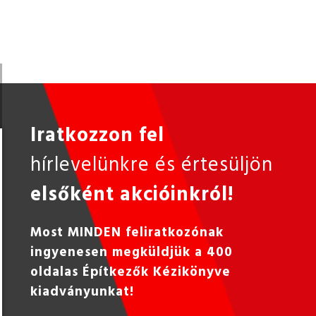
Iratkozzon fel
hírlevelünkre és értesüljön
elsőként akcióinkról!
Most MINDEN feliratkozónak
ingyenesen megküldjük a 400
oldalas Építkezők Kézikönyve
kiadványunkat!