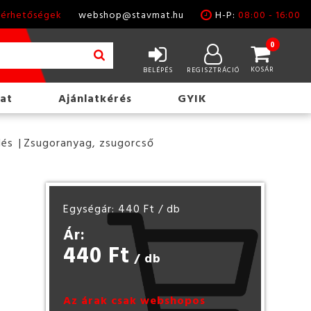
lérhetőségek
webshop@stavmat.hu
H-P:
08:00 - 16:00
0
KOSÁR
BELÉPÉS
REGISZTRÁCIÓ
at
Ajánlatkérés
GYIK
lés
Zsugoranyag, zsugorcső
Egységár: 440 Ft
/ db
Ár:
440 Ft
/ db
Az árak csak webshopos